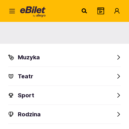
Maja
Home
Artysta
Maja Komorowska
Maja Komorowska
Muzyka
Sprawdź wydarzenia
Teatr
FanAlert
Sport
Rodzina