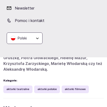
„Popiełuszko. Wolność jest w nas”,
Newsletter
„Serce serduszko”,
„Sprawiedliwy”,
Pomoc i kontakt
„Ikar. Legenda Mietka Kosza”,
„Kajtek Czarodziej”.
Na planie filmowym Maja Komorowska spotkała m.in.
Polski
Dawida Ogrodnika, Jowitę Budnik, Jacka Komana,
Justynę Wasilewską, Michała Filipiaka, Dariusza
Chojnackiego, Grzegorza Damięckiego, Karolinę
Gruszkę, Piotra Głowackiego, Helenę Mazur,
Krzysztofa Zarzyckiego, Marietę Włodarską czy też
Aleksandrę Włodarską.
Kategorie:
aktorki teatralne
aktorki polskie
aktorki filmowe