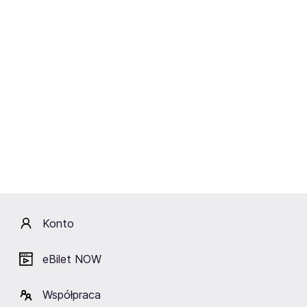
„Życie rodzinne”,
„Góry o zmierzchu”,
„Za ścianą”,
„System”,
„Nos”,
„Jak daleko stąd, jak blisko”,
„Ostatni liść”,
„Ocalenie”,
„Chłopcy”,
„Bilans kwartalny”,
„Spirala”,
„Panny z Wilka”,
„Kontrakt”,
„Rok spokojnego słońca”,
Konto
„Notturno”,
„Cwał”,
„Stan posiadania”,
eBilet NOW
„Lawa”,
„Panny i wdowy”,
Współpraca
„Katyń”,