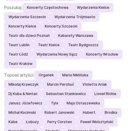
Poszukaj:
Koncerty Częstochowa
Wydarzenia Kielce
Wydarzenia Szczecin
Wydarzenia Trójmiasto
Koncerty Kielce
Koncerty Szczecin
Teatr dla dzieci Poznań
Kabarety Warszawa
Teatr Lublin
Teatr Kielce
Teatr Bydgoszcz
Teatr Łódź
Wydarzenia Nowy Sącz
Koncerty Wrocław
Teatr Kraków
Topowi artyści:
Organek
Maria Niklińska
Mikołaj Krawczyk
Marcin Perchuć
Violetta Arlak
Dj Kuba & Neitan
Sebastian Stankiewicz
Lionel Richie
Janusz Józefowicz
Tyla
Maja Ostaszewska
Michał Kocimski
Robert Janowski
Hubert.
Brodka
Kabe
Łobuzy
Ferry Corsten
Paweł Wolsztyński