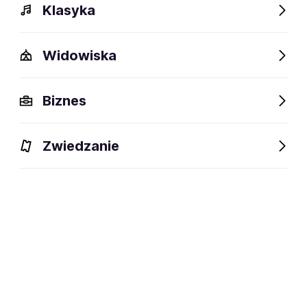
Klasyka
Widowiska
Szczegóły
Opis
Wydarzenia
FAQ
Fani lubią też
Biznes
Szczegóły
Zwiedzanie
88 lat
wiek:
23.12.1937
data urodzenia:
Warszawa
miejsce urodzenia:
Aktorka filmowa i teatralna
dyscyplina:
Zapisz się na