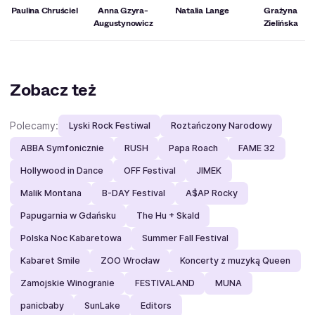
Kulturze – Gloria Artis” 2008.
Paulina Chruściel
Anna Gzyra-
Natalia Lange
Grażyna
Augustynowicz
Zielińska
Zobacz też
Polecamy:
Lyski Rock Festiwal
Roztańczony Narodowy
ABBA Symfonicznie
RUSH
Papa Roach
FAME 32
Hollywood in Dance
OFF Festival
JIMEK
Malik Montana
B-DAY Festival
A$AP Rocky
Papugarnia w Gdańsku
The Hu + Skald
Polska Noc Kabaretowa
Summer Fall Festival
Kabaret Smile
ZOO Wrocław
Koncerty z muzyką Queen
Zamojskie Winogranie
FESTIVALAND
MUNA
panicbaby
SunLake
Editors