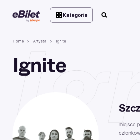
Kategorie
Ig
Home
Artysta
Ignite
Ignite
Szcz
miejsce 
członkow