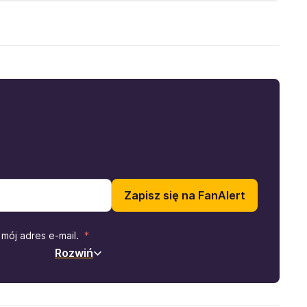
Zapisz się na FanAlert
mój adres e-mail.
Rozwiń