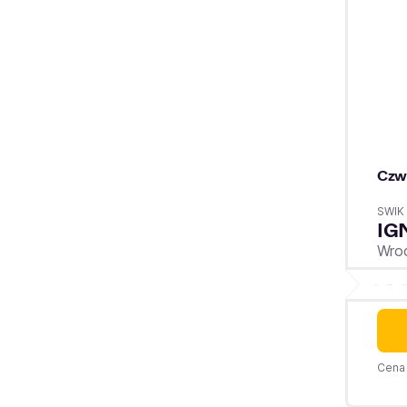
Czw
SWIK
IG
Wro
Cena 