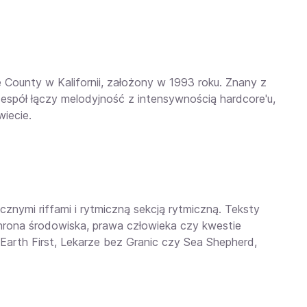
County w Kalifornii, założony w 1993 roku. Znany z
spół łączy melodyjność z intensywnością hardcore'u,
iecie.
cznymi riffami i rytmiczną sekcją rytmiczną. Teksty
chrona środowiska, prawa człowieka czy kwestie
 Earth First, Lekarze bez Granic czy Sea Shepherd,