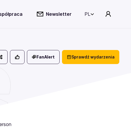
spółpraca
Newsletter
PL
e
FanAlert
Sprawdź wydarzenia
derson