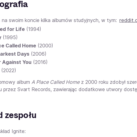
ografia
a na swoim koncie kilka albumów studyjnych, w tym:
reddit
ed for Life
(1994)
y
(1995)
ce Called Home
(2000)
arkest Days
(2006)
 Against You
(2016)
(2022)
ełomowy album
A Place Called Home
z 2000 roku zdobył szer
u przez Svart Records, zawierając dodatkowe utwory dostępn
d zespołu
kład Ignite: