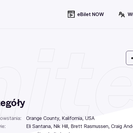
eBilet NOW
W
nit
egóły
powstania:
Orange County, Kalifornia, USA
ie:
Eli Santana, Nik Hill, Brett Rasmussen, Craig An