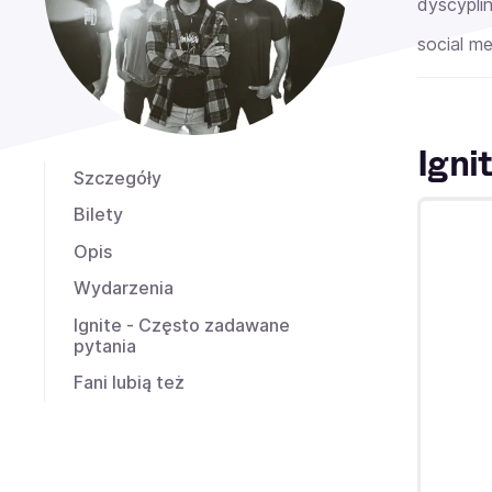
dyscyplin
social me
Igni
Szczegóły
Bilety
Opis
Wydarzenia
Ignite - Często zadawane
pytania
Fani lubią też