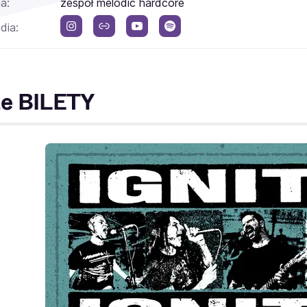
a:
zespół melodic hardcore
dia:
te BILETY