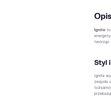
Opi
Ignite
to
energety
tworząc 
Styl 
Ignite wy
zespołu 
tożsamośc
przekazu