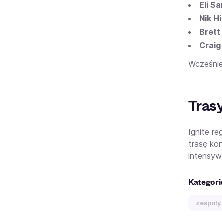
Eli S
Nik Hil
Brett
Craig
Wcześniej
Tras
Ignite r
trasę ko
intensywn
Kategori
zespoły