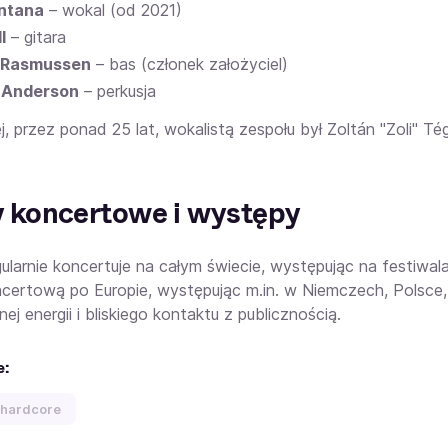
antana
– wokal (od 2021)
l
– gitara
 Rasmussen
– bas (członek założyciel)
 Anderson
– perkusja
, przez ponad 25 lat, wokalistą zespołu był Zoltán "Zoli" Tég
y koncertowe i występy
egularnie koncertuje na całym świecie, występując na festiw
ncertową po Europie, występując m.in. w Niemczech, Polsce
ej energii i bliskiego kontaktu z publicznością.
e:
 hardcore