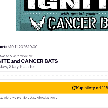
artek
19.11.2026
19:00
 Nasze Miasto Wrocław
NITE and CANCER BATS
cław,
Stary Klasztor
Kup bilety
od 118
zawiera wszystkie opłaty obowiązkowe.