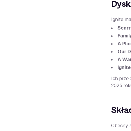
Dysk
Ignite m
Scarr
Famil
A Pla
Our D
A War
Ignite
Ich prz
2025 rok
Skła
Obecny s