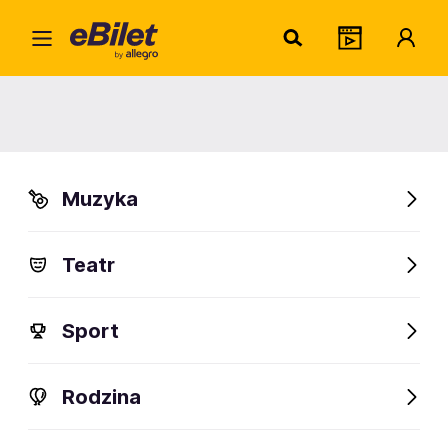
Dead
Home
Artysta
Deadly Hunta
Deadly Hunta
Muzyka
Sprawdź wydarzenia
Teatr
FanAlert
Sport
Rodzina