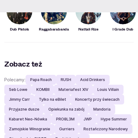
Dub Pistols
Raggabarabanda
Nattali Rize
I Grade Dub
Zobacz też
Polecamy:
Papa Roach
RUSH
Acid Drinkers
Seb Lowe
KOMBII
Materiafest XIV
Louis Villain
Jimmy Carr
Tylko na eBilet
Koncerty przy świecach
Przyjazne dusze
Opiekunka na zabój
Mandoria
Kabaret Neo-Nówka
PRO8L3M
JWP
Hype Summer
Zamojskie Winogranie
Gurriers
Roztańczony Narodowy