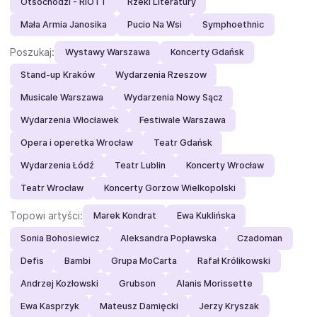
Otsochodzi - RIOTT
Rzeki Literatury
Mała Armia Janosika
Pucio Na Wsi
Symphoethnic
Poszukaj:
Wystawy Warszawa
Koncerty Gdańsk
Stand-up Kraków
Wydarzenia Rzeszow
Musicale Warszawa
Wydarzenia Nowy Sącz
Wydarzenia Włocławek
Festiwale Warszawa
Opera i operetka Wrocław
Teatr Gdańsk
Wydarzenia Łódź
Teatr Lublin
Koncerty Wrocław
Teatr Wrocław
Koncerty Gorzow Wielkopolski
Topowi artyści:
Marek Kondrat
Ewa Kuklińska
Sonia Bohosiewicz
Aleksandra Popławska
Czadoman
Defis
Bambi
Grupa MoCarta
Rafał Królikowski
Andrzej Kozłowski
Grubson
Alanis Morissette
Ewa Kasprzyk
Mateusz Damięcki
Jerzy Kryszak