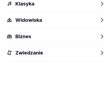
Klasyka
Widowiska
Szczegóły
Opis
Wydarzenia
Fani lubią też
Biznes
Szczegóły
Zwiedzanie
social media:
Zapisz się na
Deadly Hunta