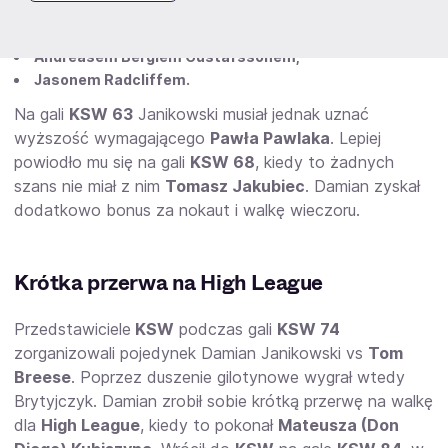
wygrywając w 2. rundzie. Potem Janikowski zanotował
dwie wygrane z:
Andreasem Bergiem Gustafssonem,
Jasonem Radcliffem.
Na gali
KSW 63
Janikowski musiał jednak uznać
wyższość wymagającego
Pawła Pawlaka
. Lepiej
powiodło mu się na gali
KSW 68
, kiedy to żadnych
szans nie miał z nim
Tomasz Jakubiec
. Damian zyskał
dodatkowo bonus za nokaut i walkę wieczoru.
Krótka przerwa na High League
Przedstawiciele
KSW
podczas gali
KSW 74
zorganizowali pojedynek Damian Janikowski vs
Tom
Breese
. Poprzez duszenie gilotynowe wygrał wtedy
Brytyjczyk. Damian zrobił sobie krótką przerwę na walkę
dla
High League
, kiedy to pokonał
Mateusza (Don