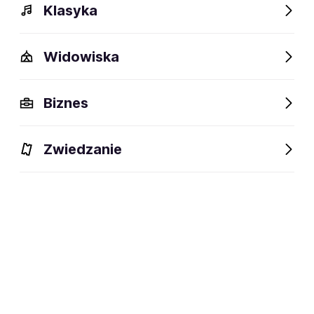
Klasyka
Widowiska
Szczegóły
Opis
Wydarzenia
FAQ
Fani lubią też
Biznes
Szczegóły
Zwiedzanie
37 lat
wiek:
27.06.1989
data urodzenia:
Wrocław
miejsce urodzenia:
MMA, zapasy
dyscyplina:
social media: