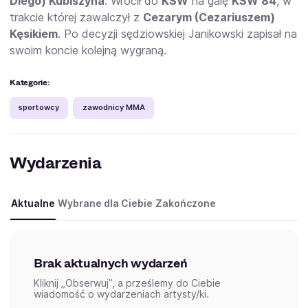
Diego) Kubiszyna
. Wrócił do
KSW
na galę
KSW 84
, w
trakcie której zawalczył z
Cezarym (Cezariuszem)
Kęsikiem
. Po decyzji sędziowskiej Janikowski zapisał na
swoim koncie kolejną wygraną.
Kategorie:
sportowcy
zawodnicy MMA
Wydarzenia
Aktualne
Wybrane dla Ciebie
Zakończone
Brak aktualnych wydarzeń
Kliknij „Obserwuj”, a prześlemy do Ciebie
wiadomość o wydarzeniach artysty/ki.