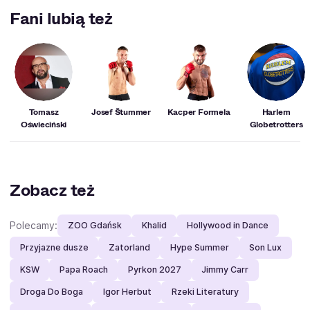
Olimpijskich 2012 z Londynu, na których rywalizował w
Fani lubią też
zapasach (styl klasyczny, 84 kilogramy). Na swoim koncie
ma też medale Mistrzostw Świata i Europy.
Tomasz
Josef Štummer
Kacper Formela
Harlem
Oświeciński
Globetrotters
Zobacz też
Polecamy:
ZOO Gdańsk
Khalid
Hollywood in Dance
Przyjazne dusze
Zatorland
Hype Summer
Son Lux
KSW
Papa Roach
Pyrkon 2027
Jimmy Carr
Droga Do Boga
Igor Herbut
Rzeki Literatury