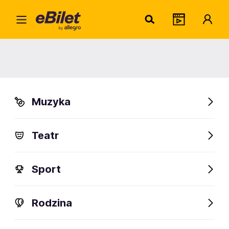
Dami
Home
Artysta
Damian Janikowski
Damian Janikowski
Muzyka
Sprawdź wydarzenia
Teatr
FanAlert
Sport
Rodzina