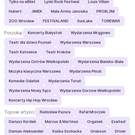
Tylko na eBilet
Lyski Rock Festiwal
Louis Villain
Hubert.
JIMEK
Mała Armia Janosika
PRO8L3M
ZOO Wrocław
FESTIVALAND
SunLake
TOREWAR
Poszukaj:
Koncerty Białystok
Wydarzenia Mrągowo
Teatr dla dzieci Poznań
Wydarzenia Warszawa
Teatr Katowice
Teatr Kraków
Wydarzenia Ostrów Wielkopolski
Wydarzenia Bielsko-Biała
Muzyka klasyczna Warszawa
Wydarzenia Płock
Komedie Gdańsk
Wydarzenia Toruń
Wydarzenia Nowy Sącz
Wydarzenia Gorzow Wielkopolski
Koncerty Hip Hop Wrocław
Topowi artyści:
Radosław Pazura
Rafał Mroczek
Dariusz Kordek
Marcus & Martinus
Organek
Exaited
Damian Aleksander
Kaśka Sochacka
Grubson
Driver