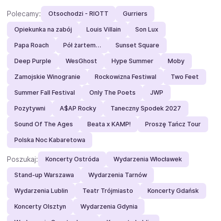
Polecamy:
Otsochodzi - RIOTT
Gurriers
Opiekunka na zabój
Louis Villain
Son Lux
Papa Roach
Pół żartem…
Sunset Square
Deep Purple
WesGhost
Hype Summer
Moby
Zamojskie Winogranie
Rockowizna Festiwal
Two Feet
Summer Fall Festival
Only The Poets
JWP
Pozytywni
A$AP Rocky
Taneczny Spodek 2027
Sound Of The Ages
Beata x KAMP!
Proszę Tańcz Tour
Polska Noc Kabaretowa
Poszukaj:
Koncerty Ostróda
Wydarzenia Włocławek
Stand-up Warszawa
Wydarzenia Tarnów
Wydarzenia Lublin
Teatr Trójmiasto
Koncerty Gdańsk
Koncerty Olsztyn
Wydarzenia Gdynia