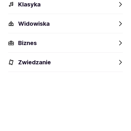
Klasyka
Widowiska
Szczegóły
Opis
Wydarzenia
FAQ
Fani lubią też
Biznes
Szczegóły
Zwiedzanie
28 lat
wiek:
18.09.1997
data urodzenia:
Otwock
miejsce urodzenia:
Zawodnik MMA, sportowiec
dyscyplina:
social media: