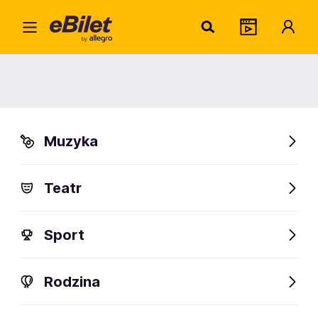
Bart
Home
Artysta
Bartosz Szewczyk
Bartosz Szewczyk
Muzyka
Sprawdź wydarzenia
Teatr
FanAlert
Sport
Rodzina