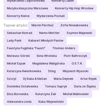
Wydarzenia Częstochowa
Koncerty Lublin
Muzyka klasyczna Warszawa
Koncerty Hip Hop Wrocław
Koncerty Kielce
Wydarzenia Poznań
Topowi artyści:
Marcin Perchuć
Zofia Nowakowska
Sebastian Konrad
Nemo Mettler
Szymon Majewski
Lady Pank
Kabaret Młodych Panów
Faustyna Fugińska “Fausti”
Thomas Anders
Mateusz Górski
Ilona Wrońska
Piotr Bałtroczyk
Michał Szpak
Magdalena Waligórska
O.S.T.R.
Katarzyna Kwiatkowska
Sting
Wojciech Wysocki
Szczyl
Dj Kuba & Neitan
Maria Dejmek
Artur Rojek
Dominika Ostałowska
Tomasz Sapryk
Daria ze Śląska
Eliza Borowska
Katarzyna Żak
Michał Malinowski
Aleksandra Linda
Kuba Wojewódzki