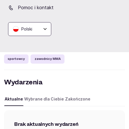
postanowiła podpisać z nim kontrakt
. Zanim do tego
doszło Szewczyk pojedynkował się jeszcze na gali
Pomoc i kontakt
Contender Series 2024
(1 października 2024 roku),
doznając porażki. Lepszy od niego w oktagonie był
Diyar Nurgozhay
, a bilans Polaka ustabilizował się na
Polski
poziomie
8-3-1
.
Kategorie:
sportowcy
zawodnicy MMA
Wydarzenia
Aktualne
Wybrane dla Ciebie
Zakończone
Brak aktualnych wydarzeń