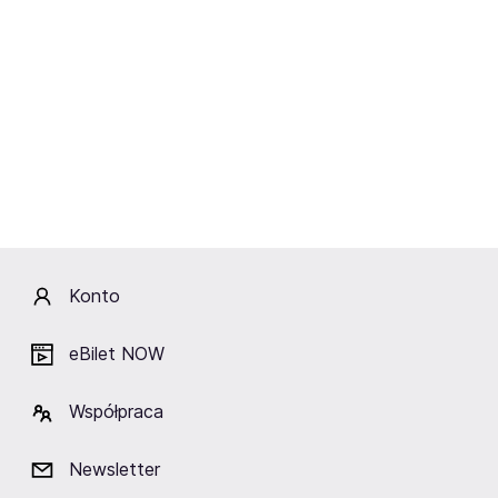
49, wygrana w 1. rundzie).
17 lutego 2024 roku (FEN 52) Bartosz stanął przed
szansą zdobycia mistrzowskiego pasa organizacji
FEN w kategorii półciężkiej. Jego rywalem w tym
pojedynku był Marcin Łazarz
, z którym Szewczyk
przegrał na gali FEN 44. Tym razem Bartosz poradził
sobie z Łazarzem i
zwyciężył w 3. rundzie, otrzymując
bonus za nokaut wieczoru i zdobywając mistrzowski
pas federacji FEN
. W międzyczasie Szewczyk stoczył
jeszcze jedną walkę – na gali
UAE Warriors 45
, na
której pokonał
Artema Zemlyakova
(w 2. rundzie).
Konto
Jego bilans po wszystkich tych starciach wynosił 8-2-1.
eBilet NOW
Podpisanie kontraktu z KSW
Współpraca
Doskonale radzącemu sobie zawodnikowi od dłuższego
Newsletter
czasu przyglądała się federacja
KSW, która w końcu