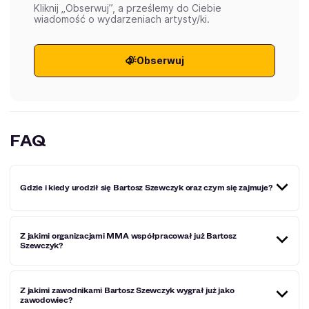
Kliknij „Obserwuj”, a prześlemy do Ciebie
wiadomość o wydarzeniach artysty/ki.
Obserwuj
FAQ
Gdzie i kiedy urodził się Bartosz Szewczyk oraz czym się zajmuje?
Bartosz Szewczyk to bardzo popularny polski zawodnik
Z jakimi organizacjami MMA współpracował już Bartosz
MMA, który urodził się 18 września 1997 roku w Otwocku.
Szewczyk?
Na swoim koncie ma liczne bonusy, m.in. za poddanie
wieczoru oraz nokaut wieczoru. Bartosz może się też
pochwalić sporym doświadczeniem amatorskim.
Bartosz Szewczyk współpracował już przede wszystkim z
Z jakimi zawodnikami Bartosz Szewczyk wygrał już jako
takimi organizacjami, jak: FEN, UAE Warriors oraz KSW.
zawodowiec?