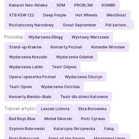
Kabaret Neo-Nówka
SDM
PRO8L3M
KOMBII
XTB KSW 122
Deep Purple
Hot Wheels
WesGhost
Roztańczony Narodowy
Great September
Pół żartem…
Poszukaj:
Wydarzenia Elbląg
Wystawy Warszawa
Stand-up Kraków
Koncerty Poznań
Komedie Wrocław
Wydarzenia Koszalin
Wydarzenia Gdańsk
Wydarzenia Lublin
Teatr Gdynia
Opera i operetka Poznań
Wydarzenia Olsztyn
Teatr Opole
Wydarzenia Ostróda
Koncerty Bielsko-Biała
Teatr dla dzieci Katowice
Topowi artyści:
Leszek Lichota
Eliza Borowska
Bad Boys Blue
Michał Sikorski
Piotr Cyrwus
Szymon Bobrowski
Katarzyna Skrzynecka
Fukaj
Piotr Bałtroczyk
Signs of the Swarm
Magdalena Umer