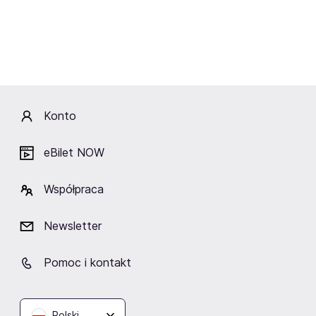
Minialbumy (EP)
Don't Smile at Me (data wydania: 11 sierpnia 2017)
Up Next Session: Billie Eilish (20 września 2017)
Zdjęcie dzięki uprzejmości Universal Music Polska
Konto
eBilet NOW
Kategorie:
Współpraca
piosenkarki pop
piosenkarki indie pop
piosenkarki amerykańskie
Newsletter
Pomoc i kontakt
Wydarzenia
Polski