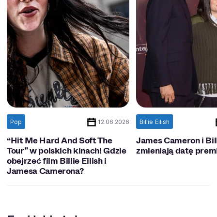
Pop
Billie Eilish
12.06.2026
“Hit Me Hard And Soft The
James Cameron i Bill
Tour” w polskich kinach! Gdzie
zmieniają datę premi
obejrzeć film Billie Eilish i
Jamesa Camerona?