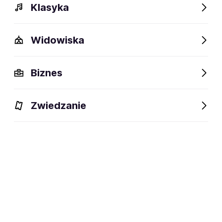
Klasyka
Widowiska
Szczegóły
Opis
Wydarzenia
Fani lubią też
Biznes
Szczegóły
Zwiedzanie
24 lata
wiek:
18.12.2001
data urodzenia:
Los Angeles, USA
miejsce urodzenia:
piosenkarka, autorka tekstów
dyscyplina:
social media: