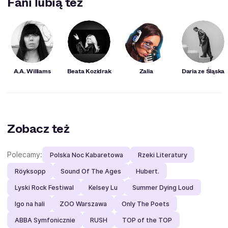
Fani lubią też
A.A. Williams
Beata Kozidrak
Zalia
Daria ze Śląska
Zobacz też
Polecamy:
Polska Noc Kabaretowa
Rzeki Literatury
Röyksopp
Sound Of The Ages
Hubert.
Lyski Rock Festiwal
Kelsey Lu
Summer Dying Loud
Igo na hali
ZOO Warszawa
Only The Poets
ABBA Symfonicznie
RUSH
TOP of the TOP