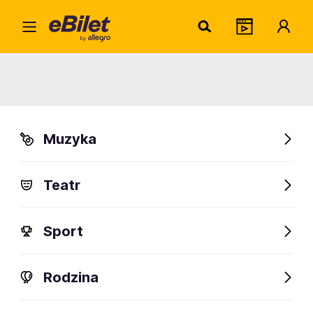
Billie
Home
Artysta
Billie Eilish
Billie Eilish
Muzyka
Sprawdź wydarzenia
Teatr
FanAlert
274
Sport
Rodzina