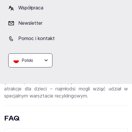
bawełnianego ścięgnem tkanym na bazie okrągłej sklejki.
Współpraca
Bilety na wydarzenie
oscylowały w granicach 50
złotych, jednak organizatorzy przewidzieli specjalne
zniżki. Uczestnicy spotkania otrzymali kompletny
Newsletter
zestaw do samodzielnego wykonania koszyczka,
poznali jedną z technik tkactwa oraz spędzili czas w
Pomoc i kontakt
twórczym towarzystwie.
W maju w
MOSiR Stąporków
odbyła się z kolei
pierwsza edycja Szafingu. W ramach
wydarzenia
Polski
mieszkańcy pobliskich miejscowości mogli wymienić
nieużywane dotąd ubrania na nowe elementy
garderoby. Gospodarze przygotowali także specjalne
atrakcje dla dzieci – najmłodsi mogli wziąć udział w
specjalnym warsztacie recyklingowym.
FAQ