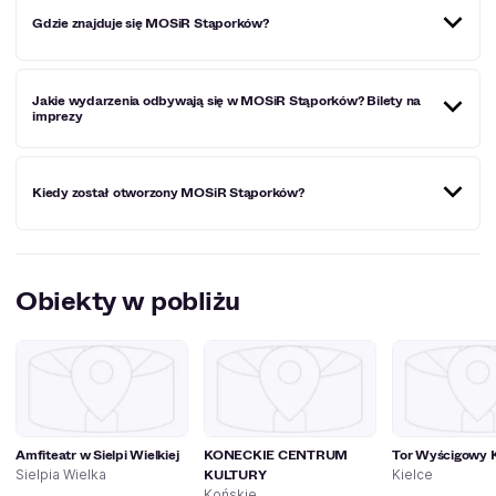
Gdzie znajduje się MOSiR Stąporków?
MOSiR Stąporków znajduje się przy ul. Piłsudskiego 103.
Jakie wydarzenia odbywają się w MOSiR Stąporków? Bilety na
imprezy
W obiekcie miały miejsce m.in. występy Majki Jeżowskiej,
Kiedy został otworzony MOSiR Stąporków?
Kabaretu Koń Polski oraz koncerty w ramach "Letniej
Nocy Jazzu" i "Muzycznych Spotkań z Folklorem".
MOSiR Stąporków rozpoczął działalność w 1985 roku.
Obiekty w pobliżu
Amfiteatr w Sielpi Wielkiej
KONECKIE CENTRUM
Tor Wyścigowy K
KULTURY
Sielpia Wielka
Kielce
Końskie