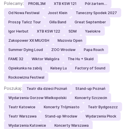
Polecamy:
PRO8L3M
XTB KSW 121
Pół żartem…
Od Nowa Festiwal
Joost Klein
Taneczny Spodek 2027
Proszę Tańcz Tour
Gilla Band
Great September
Igor Herbut
XTB KSW 122
SDM
Yaelokre
Zakopower XX MIUOSH
Mazovia Open
Summer Dying Loud
ZOO Wrocław
Papa Roach
FAME 32
Wiktor Waligóra
The Hu + Skald
Opiekunka na zabój
Kelsey Lu
Factory of Sound
Rockowizna Festiwal
Poszukaj:
Teatr dla dzieci Poznań
Stand-up Poznań
Wydarzenia Gorzow Wielkopolski
Koncerty Szczecin
Teatr Katowice
Koncerty Trójmiasto
Teatr Bydgoszcz
Teatr Warszawa
Stand-up Wrocław
Wydarzenia Płock
Wydarzenia Katowice
Koncerty Warszawa