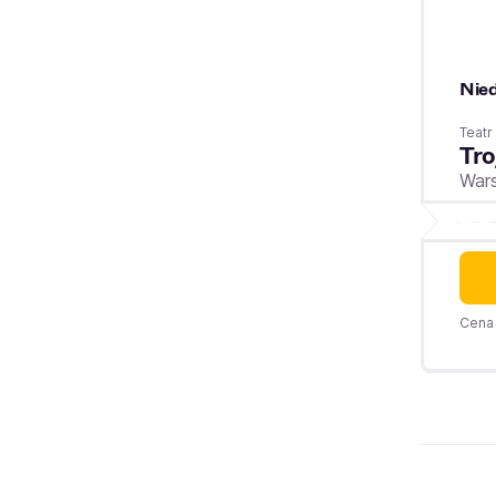
Nied
Teat
Tro
War
Cena 