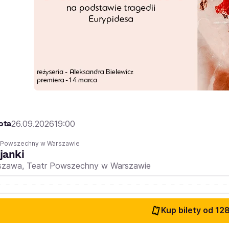
ota
26.09.2026
19:00
r Powszechny w Warszawie
janki
szawa,
Teatr Powszechny w Warszawie
Kup bilety
od 128