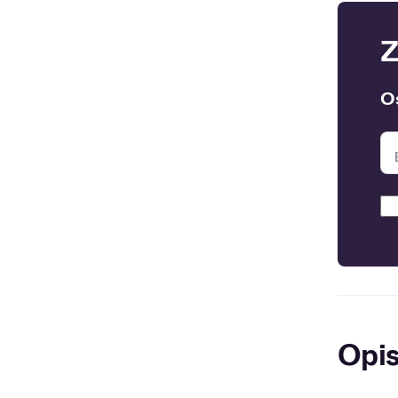
Z
O
Opi