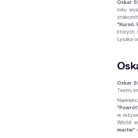
Oskar S
roku wys
znakomit
"Kuroń.
których 
Łysaka o
Oska
Oskar S
Teatru i
Najwięks
"Powró
t
w reżyser
Wśród wi
martw"