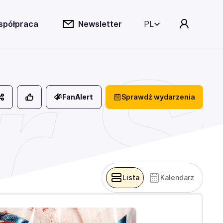
spółpraca
Newsletter
PL
r S
FanAlert
Sprawdź wydarzenia
Lista
Kalendarz