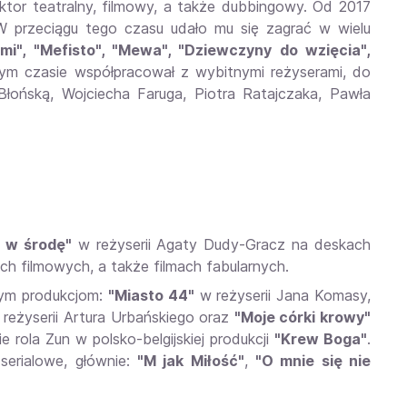
tor teatralny, filmowy, a także dubbingowy. Od 2017
 przeciągu tego czasu udało mu się zagrać w wielu
mi", "Mefisto", "Mewa", "Dziewczyny do wzięcia",
m czasie współpracował z wybitnymi reżyserami, do
łońską, Wojciecha Faruga, Piotra Ratajczaka, Pawła
a w środę"
w reżyserii Agaty Dudy-Gracz na deskach
ch filmowych, a także filmach fabularnych.
tym produkcjom:
"Miasto 44"
w reżyserii Jana Komasy,
reżyserii Artura Urbańskiego oraz
"Moje córki krowy"
e rola Zun w polsko-belgijskiej produkcji
"Krew Boga"
.
serialowe, głównie:
"M jak Miłość"
,
"O mnie się nie