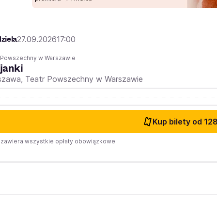
ziela
27.09.2026
17:00
r Powszechny w Warszawie
janki
szawa,
Teatr Powszechny w Warszawie
Kup bilety
od 128
zawiera wszystkie opłaty obowiązkowe.