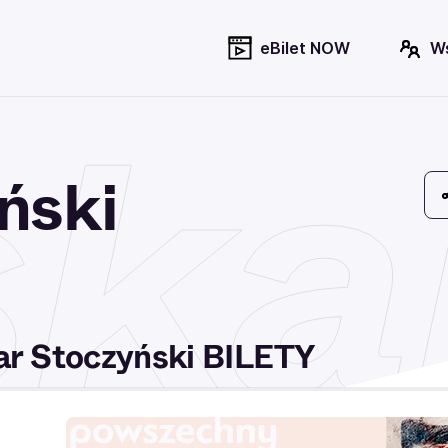
eBilet NOW
W
ka
ński
r Stoczyński BILETY