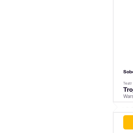
Sob
Teat
Tro
War