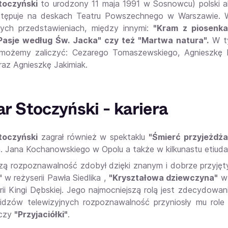
toczyński
to urodzony 11 maja 1991 w Sosnowcu) polski ak
tępuje na deskach Teatru Powszechnego w Warszawie. W
ych przedstawieniach, między innymi:
"Kram z piosenka
 Pasje według Św. Jacka" czy też "Martwa natura".
W ty
możemy zaliczyć: Cezarego Tomaszewskiego, Agnieszkę B
raz Agnieszkę Jakimiak.
r Stoczyński - kariera
toczyński
zagrał również w spektaklu
"Śmierć przyjeżdż
m. Jana Kochanowskiego w Opolu a także w kilkunastu etiuda
zą rozpoznawalność zdobył dzięki znanym i dobrze przyję
"
w reżyserii Pawła Siedlika ,
"Kryształowa dziewczyna"
w 
ii Kingi Dębskiej. Jego najmocniejszą rolą jest zdecydowani
dzów telewizyjnych rozpoznawalność przyniosły mu role 
czy
"Przyjaciółki"
.