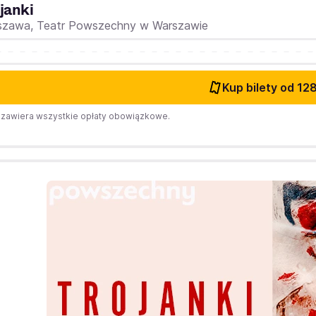
janki
szawa,
Teatr Powszechny w Warszawie
Kup bilety
od 128
zawiera wszystkie opłaty obowiązkowe.