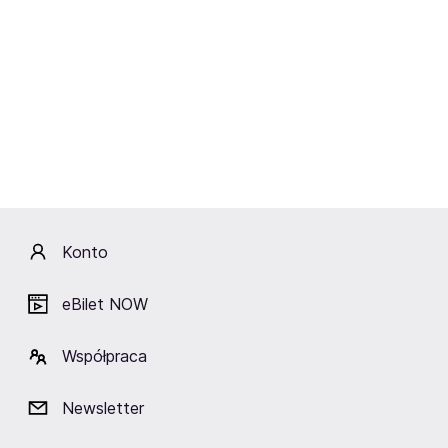
Studio Buffo
MISTRZ I MAŁGORZATA
Warszawa,
Teatr Studio Buffo w Warszawie
Kup bilety
od 182,90 zł
Cena zawiera wszystkie opłaty obowiązkowe.
Konto
eBilet NOW
Współpraca
Newsletter