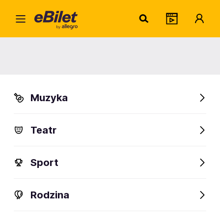
Paweł
Home
Artysta
Paweł Pabisiak
Paweł Pabisiak
Muzyka
Sprawdź wydarzenia
Teatr
FanAlert
Sport
Rodzina