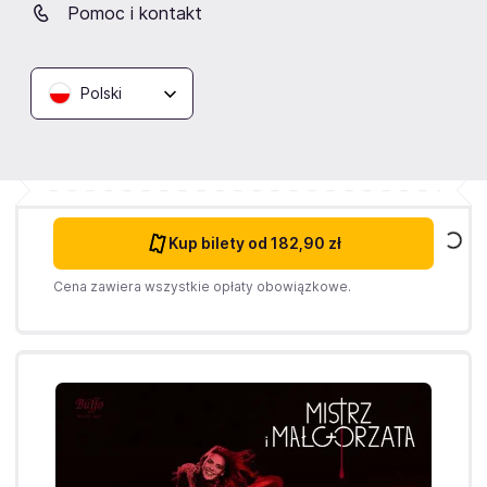
Pomoc i kontakt
Piątek
13.11.2026
18:30
Polski
Studio Buffo
MISTRZ I MAŁGORZATA
Warszawa,
Teatr Studio Buffo w Warszawie
Kup bilety
od 182,90 zł
Cena zawiera wszystkie opłaty obowiązkowe.