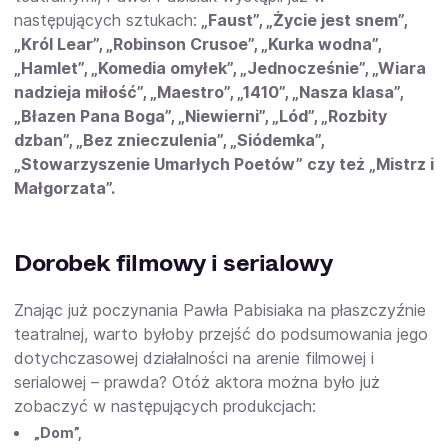
następujących sztukach:
„Faust”, „Życie jest snem”,
„Król Lear”, „Robinson Crusoe”, „Kurka wodna”,
„Hamlet”, „Komedia omyłek”, „Jednocześnie”, „Wiara
nadzieja miłość”, „Maestro”, „1410”, „Nasza klasa”,
„Błazen Pana Boga”, „Niewierni”, „Lód”, „Rozbity
dzban”, „Bez znieczulenia”, „Siódemka”,
„Stowarzyszenie Umarłych Poetów” czy też „Mistrz i
Małgorzata”.
Dorobek filmowy i serialowy
Znając już poczynania Pawła Pabisiaka na płaszczyźnie
teatralnej, warto byłoby przejść do podsumowania jego
dotychczasowej działalności na arenie filmowej i
serialowej – prawda? Otóż aktora można było już
zobaczyć w następujących produkcjach:
„Dom”,