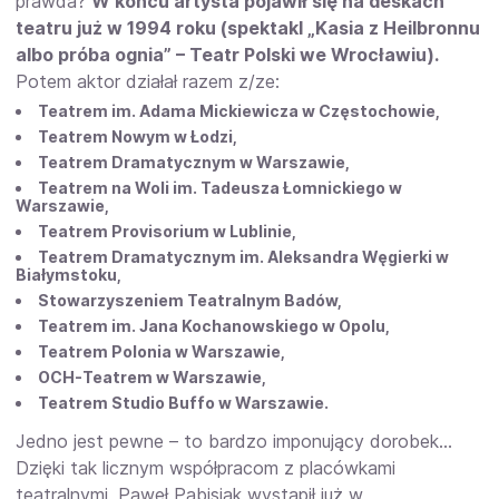
prawda?
W końcu artysta pojawił się na deskach
teatru już w 1994 roku (spektakl „Kasia z Heilbronnu
albo próba ognia” – Teatr Polski we Wrocławiu).
Potem aktor działał razem z/ze:
Teatrem im. Adama Mickiewicza w Częstochowie,
Teatrem Nowym w Łodzi,
Teatrem Dramatycznym w Warszawie,
Teatrem na Woli im. Tadeusza Łomnickiego w
Warszawie,
Teatrem Provisorium w Lublinie,
Teatrem Dramatycznym im. Aleksandra Węgierki w
Białymstoku,
Stowarzyszeniem Teatralnym Badów,
Teatrem im. Jana Kochanowskiego w Opolu,
Teatrem Polonia w Warszawie,
OCH-Teatrem w Warszawie,
Teatrem Studio Buffo w Warszawie.
Jedno jest pewne – to bardzo imponujący dorobek…
Dzięki tak licznym współpracom z placówkami
teatralnymi, Paweł Pabisiak wystąpił już w