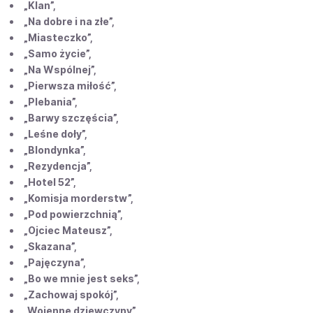
„Klan”,
„Na dobre i na złe”,
„Miasteczko”,
„Samo życie”,
„Na Wspólnej”,
„Pierwsza miłość”,
„Plebania”,
„Barwy szczęścia”,
„Leśne doły”,
„Blondynka”,
„Rezydencja”,
„Hotel 52”,
„Komisja morderstw”,
„Pod powierzchnią”,
„Ojciec Mateusz”,
„Skazana”,
„Pajęczyna”,
„Bo we mnie jest seks”,
„Zachowaj spokój”,
„Wojenne dziewczyny”,