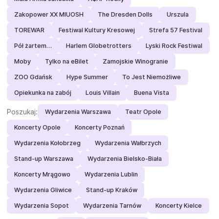
Zakopower XX MIUOSH
The Dresden Dolls
Urszula
TOREWAR
Festiwal Kultury Kresowej
Strefa 57 Festival
Pół żartem…
Harlem Globetrotters
Lyski Rock Festiwal
Moby
Tylko na eBilet
Zamojskie Winogranie
ZOO Gdańsk
Hype Summer
To Jest Niemożliwe
Opiekunka na zabój
Louis Villain
Buena Vista
Poszukaj:
Wydarzenia Warszawa
Teatr Opole
Koncerty Opole
Koncerty Poznań
Wydarzenia Kołobrzeg
Wydarzenia Wałbrzych
Stand-up Warszawa
Wydarzenia Bielsko-Biała
Koncerty Mrągowo
Wydarzenia Lublin
Wydarzenia Gliwice
Stand-up Kraków
Wydarzenia Sopot
Wydarzenia Tarnów
Koncerty Kielce