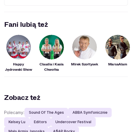
Aktora można było zobaczyć w "Jak oni śpiewają" (2009
rok) oraz "Lepiej późno niż wcale" (2018 rok). Ponadto
Fani lubią też
występował on również jako prowadzący "Gali śląskiej
piosenki", a wraz z Kabaretem Rak, pojawiał się na wielu
festiwalach kabaretowych.
Happy
Claudia i Kasia
Mirek Szołtysek
MarsaAlam
Jędrowski Show
Chwołka
Zobacz też
Polecamy:
Sound Of The Ages
ABBA Symfonicznie
Kelsey Lu
Editors
Undercover Festival
Mała Armia Janosika
A$AP Rocky