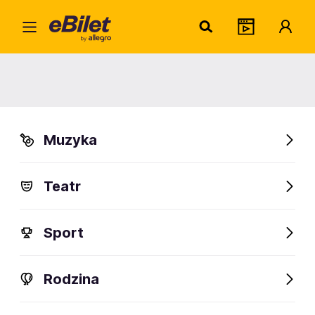
Krzys
Home
Artysta
Krzysztof Hanke
Krzysztof Hanke
Muzyka
Sprawdź wydarzenia
Teatr
FanAlert
Sport
Rodzina