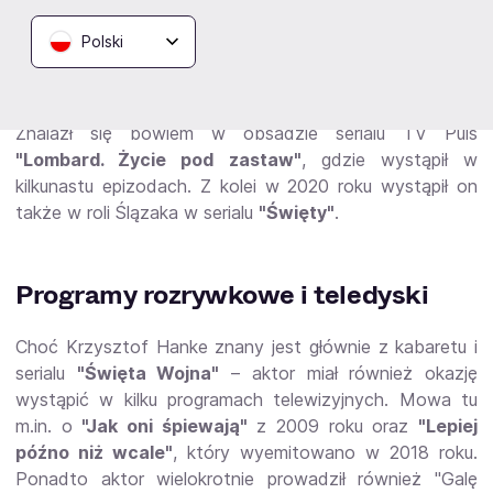
"Baczyński"
. Na dużym ekranie fani mogli go oglądać
także w 2. części filmu
"Kobiety mafii"
Patryka Vegi,
Polski
który pojawił się w 2020 roku. Aktor zagrał w nim się w
sprzedawcę materiałów wybuchowych. W tym samym
roku Krzysztof Hanke powrócił również na mały ekran.
Znalazł się bowiem w obsadzie serialu TV Puls
"Lombard. Życie pod zastaw"
, gdzie wystąpił w
kilkunastu epizodach. Z kolei w 2020 roku wystąpił on
także w roli Ślązaka w serialu
"Święty"
.
Programy rozrywkowe i teledyski
Choć Krzysztof Hanke znany jest głównie z kabaretu i
serialu
"Święta Wojna"
– aktor miał również okazję
wystąpić w kilku programach telewizyjnych. Mowa tu
m.in. o
"Jak oni śpiewają"
z 2009 roku oraz
"Lepiej
późno niż wcale"
, który wyemitowano w 2018 roku.
Ponadto aktor wielokrotnie prowadził również "Galę