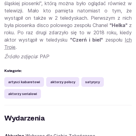
śląskiej piosenki", którą można było oglądać również w
telewizji. Mało kto pamięta natomiast o tym, że
wystąpił on także w 2 teledyskach. Pierwszym z nich
była piosenka disco polowego zespołu Chanel
"Helka"
z
roku. Po raz drugi zdarzyło się to w 2018 roku, kiedy
aktor wystąpił w teledysku
"Czerń i biel"
zespołu
Ich
Troje
.
Źródło zdjęcia
: PAP
Kategorie:
artysci kabaretowi
aktorzy polscy
satyrycy
aktorzy serialowi
Wydarzenia
Aktualne
Wybrane dla Ciebie
Zakończone