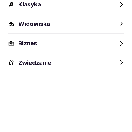
Klasyka
Widowiska
Szczegóły
Opis
Wydarzenia
FAQ
Fani lubią też
Biznes
Szczegóły
Zwiedzanie
Wokalista (pop, jazz, soul), muzyk sesyjny i
dyscyplina:
aktor (dubbingowy, musicalowy)
social media:
Zapisz się na