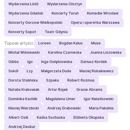
Wydarzenia Łódź
Wydarzenia Olsztyn
Wydarzenia Gdańsk
Koncerty Toruń
Komedie Wrocław
Koncerty Gorzow Wielkopolski
Opera i operetka Warszawa
Koncerty Sopot
Teatr Gdynia
Topowi artyści:
Loreen
Bogdan Kalus
Muse
Michał Wiśniewski
Karolina Czarnecka
Joanna Liszowska
Gibbs
Igo
Inga Gołębiowska
Dariusz Kordek
Sokół
Łzy
Małgorzata Duda
Maciej Robakiewicz
Dorota Stalińska
Szpaku
Robert Rozmus
Natalia Krakowiak
Artur Rojek
Gracie Abrams
Dominika Kachlik
Magdalena Umer
Igor Kwiatkowski
Maciej Wierzbicki
Andrzej Grabowski
Maria Pakulnis
Albert Osik
Kaśka Sochacka
Elżbieta Okupska
Andrzej Deskur