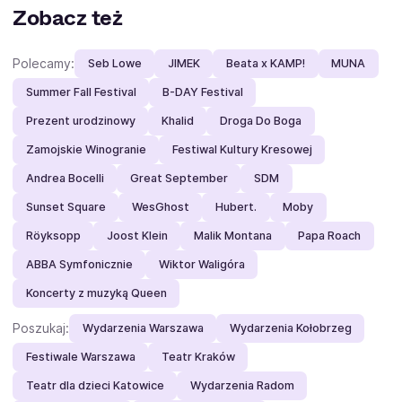
Zobacz też
Polecamy:
Seb Lowe
JIMEK
Beata x KAMP!
MUNA
Summer Fall Festival
B-DAY Festival
Prezent urodzinowy
Khalid
Droga Do Boga
Zamojskie Winogranie
Festiwal Kultury Kresowej
Andrea Bocelli
Great September
SDM
Sunset Square
WesGhost
Hubert.
Moby
Röyksopp
Joost Klein
Malik Montana
Papa Roach
ABBA Symfonicznie
Wiktor Waligóra
Koncerty z muzyką Queen
Poszukaj:
Wydarzenia Warszawa
Wydarzenia Kołobrzeg
Festiwale Warszawa
Teatr Kraków
Teatr dla dzieci Katowice
Wydarzenia Radom