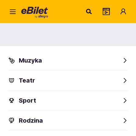
Jacek
Home
Artysta
Jacek Kotlarski
Jacek Kotlarski
Muzyka
Sprawdź wydarzenia
Teatr
FanAlert
Sport
Rodzina