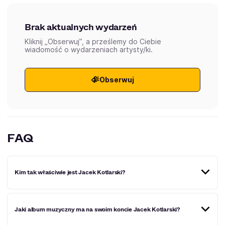
Brak aktualnych wydarzeń
Kliknij „Obserwuj”, a prześlemy do Ciebie
wiadomość o wydarzeniach artysty/ki.
Obserwuj
FAQ
Kim tak właściwie jest Jacek Kotlarski?
Jacek Kotlarski to ceniony polski wokalista, aktor
Jaki album muzyczny ma na swoim koncie Jacek Kotlarski?
musicalowy i dubbingowy oraz muzyk sesyjny.
Specjalizuje się w muzyce popowej, jazzowej i soulowej.