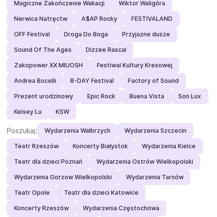
Magiczne Zakończenie Wakacji
Wiktor Waligóra
Nerwica Natręctw
A$AP Rocky
FESTIVALAND
OFF Festival
Droga Do Boga
Przyjazne dusze
Sound Of The Ages
Dizzee Rascal
Zakopower XX MIUOSH
Festiwal Kultury Kresowej
Andrea Bocelli
B-DAY Festival
Factory of Sound
Prezent urodzinowy
Epic Rock
Buena Vista
Son Lux
Kelsey Lu
KSW
Poszukaj:
Wydarzenia Wałbrzych
Wydarzenia Szczecin
Teatr Rzeszów
Koncerty Białystok
Wydarzenia Kielce
Teatr dla dzieci Poznań
Wydarzenia Ostrów Wielkopolski
Wydarzenia Gorzow Wielkopolski
Wydarzenia Tarnów
Teatr Opole
Teatr dla dzieci Katowice
Koncerty Rzeszów
Wydarzenia Częstochowa