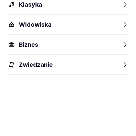
Klasyka
Widowiska
Szczegóły
Opis
Wydarzenia
Fani lubią też
Biznes
Szczegóły
Zwiedzanie
35 lat
wiek:
25.11.1990
data urodzenia:
Rzeszów
miejsce urodzenia:
zawodnik MMA
dyscyplina:
social media: