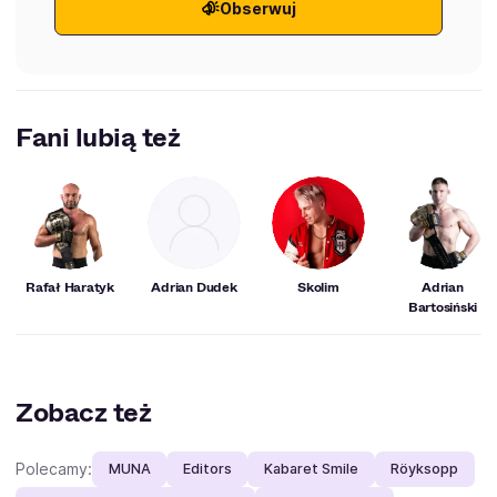
Obserwuj
Fani lubią też
Rafał Haratyk
Adrian Dudek
Skolim
Adrian
Bartosiński
Zobacz też
Polecamy:
MUNA
Editors
Kabaret Smile
Röyksopp