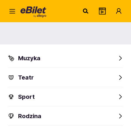
Andrz
Home
Artysta
Andrzej Grzebyk
Andrzej Grzebyk
Muzyka
Sprawdź wydarzenia
Teatr
FanAlert
Sport
Rodzina