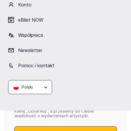
zawodnika na gali FEN.
Konto
eBilet NOW
Kategorie:
Współpraca
sportowcy
zawodnicy MMA
Newsletter
Wydarzenia
Pomoc i kontakt
Aktualne
Wybrane dla Ciebie
Zakończone
Polski
Brak aktualnych wydarzeń
Kliknij „Obserwuj”, a prześlemy do Ciebie
wiadomość o wydarzeniach artysty/ki.