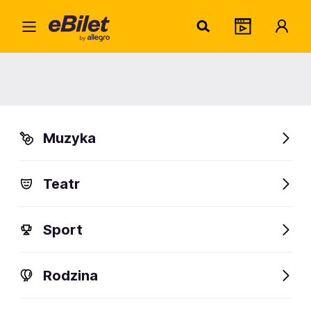
Adam
Home
Artysta
Adam Woronowicz
Adam Woronowicz
Muzyka
Sprawdź wydarzenia
Teatr
FanAlert
Sport
Rodzina