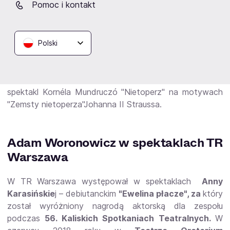
Pomoc i kontakt
"Między nami dobrze jest"
Doroty Masłowskiej
(2009),
Arthura Holmwooda w "Nosferatu" według
Brama
Stockera
(2011) i "Drugiej kobiecie"
Johna
Cassevetesa
(2014), u Artura Urbańskiego Markusa w
Polski
"Wiarołomnych" Ingmara Bergmana, a u Natalii
Korczakowskiej Snauta w "Solaris. Raporcie" Stanisława
Lema (2009). Wielkim sukcesem Woronowicza był
spektakl Kornéla Mundruczó "Nietoperz" na motywach
"Zemsty nietoperza"Johanna II Straussa.
Adam Woronowicz w spektaklach TR
Warszawa
W TR Warszawa występował w spektaklach
Anny
Karasińskie
j – debiutanckim
"Ewelina płacze", za
który
został wyróżniony nagrodą aktorską dla zespołu
podczas
56. Kaliskich Spotkaniach Teatralnych.
W