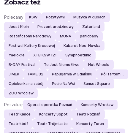
Zobacz też
Polecamy:
KSW
Pozytywni
Muzyka w klubach
Joost Klein
Prezent urodzinowy
Zatorland
Roztańczony Narodowy
MUNA
panicbaby
Festiwal Kultury Kresowej
Kabaret Neo-Nówka
Yaelokre
XTB KSW 121
Symphoethnic
B-DAY Festival
To Jest Niemożliwe
Hot Wheels
JIMEK
FAME 32
Papugarnia w Gdańsku
Pół żartem…
Opiekunka na zabój
Pucio Na Wsi
Sunset Square
ZOO Wrocław
Poszukaj:
Opera i operetka Poznań
Koncerty Wrocław
Teatr Kielce
Koncerty Sopot
Teatr Poznań
Teatr Łódź
Teatr Trójmiasto
Koncerty Toruń