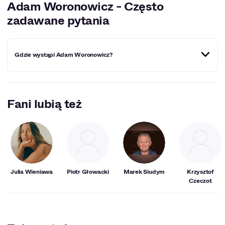
Adam Woronowicz - Często
zadawane pytania
Gdzie wystąpi Adam Woronowicz?
Miejscowości, w których Adam Woronowicz
wystąpi w najbliższym czasie:
Warszawa
.
Fani lubią też
Julia Wieniawa
Piotr Głowacki
Marek Siudym
Krzysztof
Czeczot