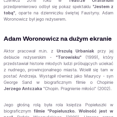
czerwcu 2018 roku w
Teatrze Oratorium
przedpremierowo odbył się pokaz spektaklu
"Jestem z
tobą"
, oparte na dzienniczku świętej Faustyny. Adam
Woronowicz był jego reżyserem.
Adam Woronowicz na dużym ekranie
Aktor pracował m.in. z
Urszulą Urbaniak
przy jej
debiucie reżyserskim -
"Torowisku"
(1999), który
przedstawiał historie młodych ludzi próbujących uciekać
z nudnego, prowincjonalnego miasta. Wcielił się tam w
postać Andrzeja. Wystąpił również jako Maurycy - syn
George Sand w biograficznym filmie o Chopinie
Jerzego Antczaka
"Chopin. Pragnienie miłości" (2002).
Jego głośną rolą była rola księdza Popiełuszki w
biograficznym
filmie "Popiełuszko.
Wolność jest w