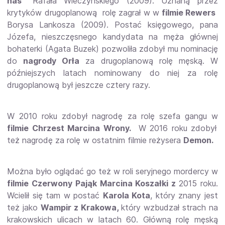
nas"
Rafała Wieczyńskiego (2009). Uznaną przez
krytyków drugoplanową rolę zagrał w w
filmie Rewers
Borysa Lankosza (2009). Postać księgowego, pana
Józefa, nieszczęsnego kandydata na męża głównej
bohaterki (Agata Buzek) pozwoliła zdobył mu nominację
do
nagrody Orła
za drugoplanową rolę męską. W
późniejszych latach nominowany do niej za rolę
drugoplanową był jeszcze cztery razy.
W 2010 roku zdobył nagrodę za rolę szefa gangu w
filmie Chrzest Marcina Wrony.
W 2016 roku zdobył
też nagrodę za rolę w ostatnim filmie reżysera
Demon.
Można było oglądać go też w roli seryjnego mordercy w
filmie Czerwony Pająk Marcina Koszałki z
2015 roku.
Wcielił się tam w postać
Karola Kota
, który znany jest
też jako
Wampir z Krakowa,
który wzbudzał strach na
krakowskich ulicach w latach 60. Główną rolę męską