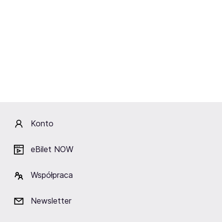
się w ramach cyklu
Piękni Czterdziestoletni
,
poprowadzi je Michał Smolis.
Konto
eBilet NOW
Współpraca
Newsletter
U Grzegorza Jarzyny wcielił się w rolę Mężczyznę w