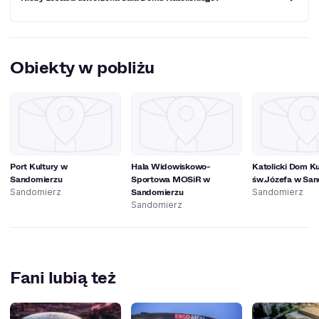
wydarzenia kulturalno-rozrywkowe. Miały tu miejsce
koncerty Michała Bajora, Anny Marii Jopek, Łukasza
Zagrobelnego czy Stanisława Soyki. Publiczność bawiła
się na spektaklach „Szalone nożyczki”, „Pomoc domowa”,
Sala Domu Katolickiego została utworzona w XX wieku.
„Mayday” oraz „Cudowna terapia”. Goście tłumnie
przybywali również na występy kabaretów Smile, Pod
Obiekty w pobliżu
Wyrwigroszem, Młodych Panów i wielu innych.
Port Kultury w
Hala Widowiskowo-
Katolicki Dom Ku
Sandomierzu
Sportowa MOSiR w
św.Józefa w Sa
Sandomierzu
Sandomierz
Sandomierz
Sandomierz
Fani lubią też