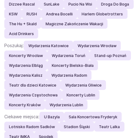
Dizzee Rascal
SunLake
Pucio Na Wsi
Droga Do Boga
KSW
RUSH
Andrea Bocelli
Harlem Globetrotters
The Hu + Skald
Magiczne Zakończenie Wakacji
Acid Drinkers
Poszukaj:
Wydarzenia Katowice
Wydarzenia Wrocław
Koncerty Wrocław
Wydarzenia Toruń
Stand-up Poznań
Wydarzenia Elbląg
Koncerty Bielsko-Biała
Wydarzenia Kalisz
Wydarzenia Radom
Teatr dla dzieci Katowice
Wydarzenia Gliwice
Wydarzenia Częstochowa
Koncerty Lublin
Koncerty Kraków
Wydarzenia Lublin
Ciekawe miejsca:
U Bazyla
Sala Koncertowa Fryderyk
Lotnisko Radom Sadków
Stadion Śląski
Teatr Lalka
Teatr IMKA
Spodek