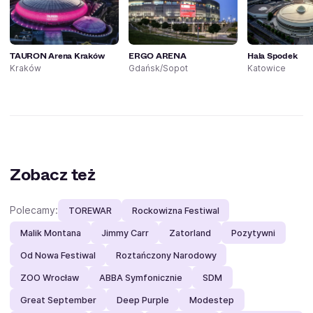
TAURON Arena Kraków
ERGO ARENA
Hala Spodek
Kraków
Gdańsk/Sopot
Katowice
Zobacz też
Polecamy:
TOREWAR
Rockowizna Festiwal
Malik Montana
Jimmy Carr
Zatorland
Pozytywni
Od Nowa Festiwal
Roztańczony Narodowy
ZOO Wrocław
ABBA Symfonicznie
SDM
Great September
Deep Purple
Modestep