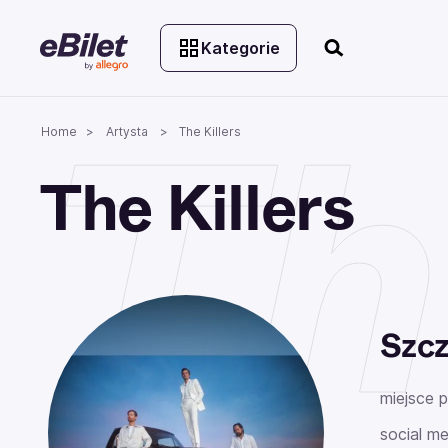
Kategorie
Th
Home
Artysta
The Killers
The Killers
Szcz
miejsce 
social me