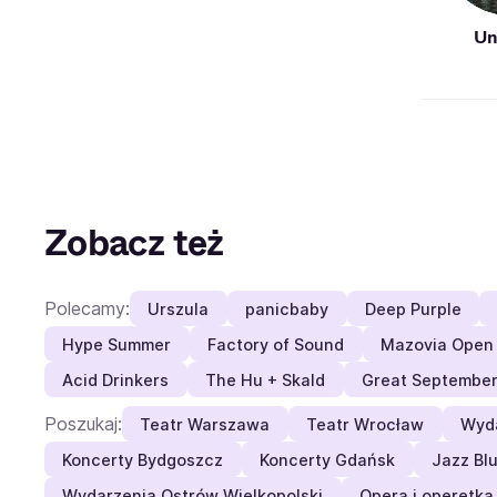
Un
Zobacz też
Polecamy:
Urszula
panicbaby
Deep Purple
Hype Summer
Factory of Sound
Mazovia Open
Acid Drinkers
The Hu + Skald
Great Septembe
Poszukaj:
Teatr Warszawa
Teatr Wrocław
Wyda
Koncerty Bydgoszcz
Koncerty Gdańsk
Jazz Bl
Wydarzenia Ostrów Wielkopolski
Opera i operetka