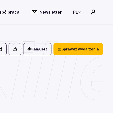
spółpraca
Newsletter
PL
ill
FanAlert
Sprawdź wydarzenia