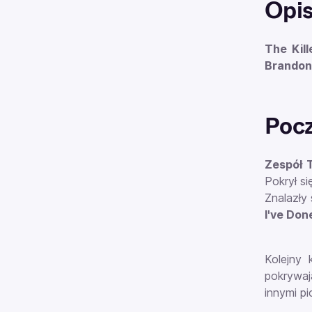
Opi
The Kill
Brandon
Pocz
Zespół T
Pokrył si
Znalazły 
I've Done
Kolejny
po
krywaj
innymi pi