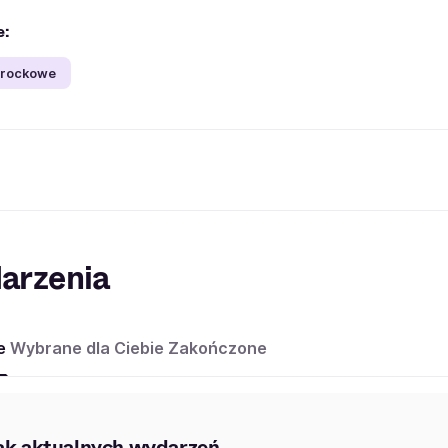
e:
 rockowe
arzenia
e
Wybrane dla Ciebie
Zakończone
ak aktualnych wydarzeń