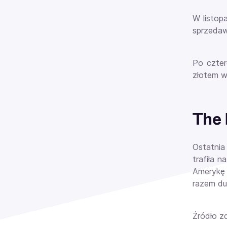
W listop
sprzedawa
Po czter
złotem w 
The 
Ostatnia
trafiła n
Amerykę 
razem du
Źródło zd