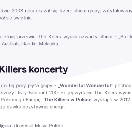
adzie 2008 roku ukazał się trzeci album grupy, zatytułow
ł się świetnie.
oletniej przerwie
The Killers wydali czwarty album -
„Battle
Australii, Irlandii i Meksyku.
Killers koncerty
 do tej pory płyta grupy
- „Wonderful Wonderful”
pochodzi
a szczyt listy
Billboard 200. Po jej wydaniu The Killers wyr
Północną i Europę.
The Killers w Polsce
wystąpili w 2012
ża dawka pozytywnej energii.
jęcia: Universal Music Polska