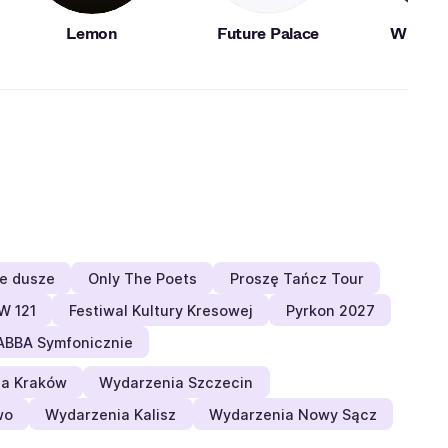
Lemon
Future Palace
Wishbo
ne dusze
Only The Poets
Proszę Tańcz Tour
W 121
Festiwal Kultury Kresowej
Pyrkon 2027
ABBA Symfonicznie
a Kraków
Wydarzenia Szczecin
wo
Wydarzenia Kalisz
Wydarzenia Nowy Sącz