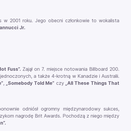
 w 2001 roku. Jego obecni członkowie to wokalista
annucci Jr.
Hot Fuss”.
Zajął on 7. miejsce notowania Billboard 200.
Zjednoczonych, a także 4-krotną w Kanadzie i Australii.
e”
,
„Somebody Told Me”
czy
„All These Things That
 ponownie odniósł ogromny międzynarodowy sukces,
 muzykom nagrodę
Brit Awards. Pochodzą z niego między
n”.