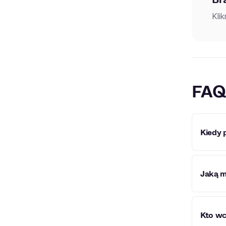
Kli
FAQ
Kiedy 
Zespół
Jaką m
działa
Zespół
Kto wc