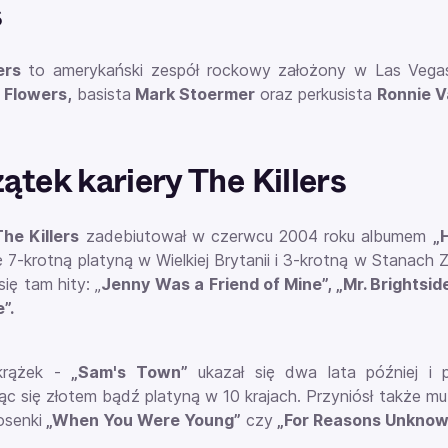
s
ers
to amerykański zespół rockowy założony w Las Vegas
 Flowers,
basista
Mark Stoermer
oraz perkusista
Ronnie V
ątek kariery The Killers
he Killers
zadebiutował w czerwcu 2004 roku albumem
„
ę 7-krotną platyną w Wielkiej Brytanii i 3-krotną w Stanach 
się tam hity: „
Jenny Was a Friend of Mine”, „Mr. Brightsid
”.
 krążek -
„Sam's Town”
ukazał się dwa lata później i
ąc się złotem bądź platyną w 10 krajach. Przyniósł także
osenki
„When You Were Young”
czy
„For Reasons Unknow