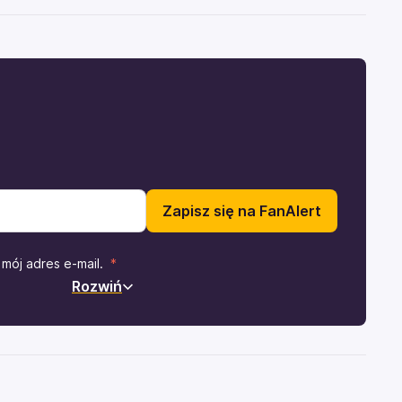
Zapisz się na FanAlert
mój adres e-mail.
Rozwiń