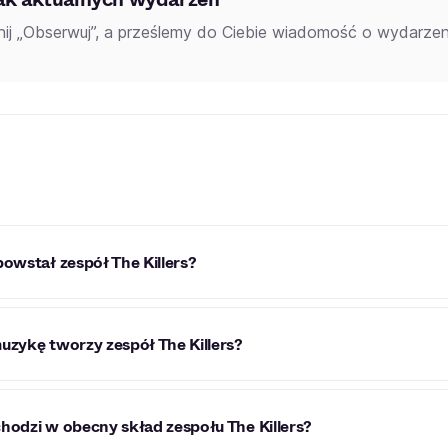
knij „Obserwuj”, a prześlemy do Ciebie wiadomość o wydarzeni
powstał zespół The Killers?
 The Killers jest amerykańskim zespołem pochodzącym z La
uzykę tworzy zespół The Killers?
lność w 2002 roku.
 The Killers tworzy muzykę z pogranicza gatunków takich jak
hodzi w obecny skład zespołu The Killers?