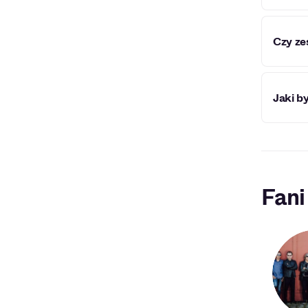
Członk
Czy ze
Zespół
Jaki b
Chorzo
Pierws
się na 
na cał
Fani