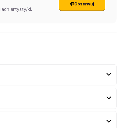
Obserwuj
ach artysty/ki.
s Vegas w Nevadzie, który rozpoczął swoją
 rock alternatywny oraz indie rock.