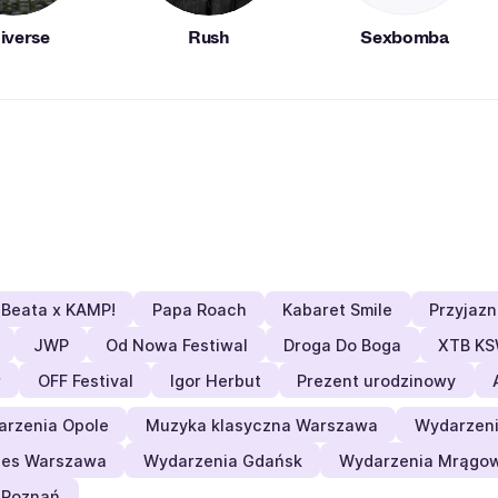
iverse
Rush
Sexbomba
Beata x KAMP!
Papa Roach
Kabaret Smile
Przyjaz
JWP
Od Nowa Festiwal
Droga Do Boga
XTB KS
r
OFF Festival
Igor Herbut
Prezent urodzinowy
rzenia Opole
Muzyka klasyczna Warszawa
Wydarzeni
ues Warszawa
Wydarzenia Gdańsk
Wydarzenia Mrągo
 Poznań