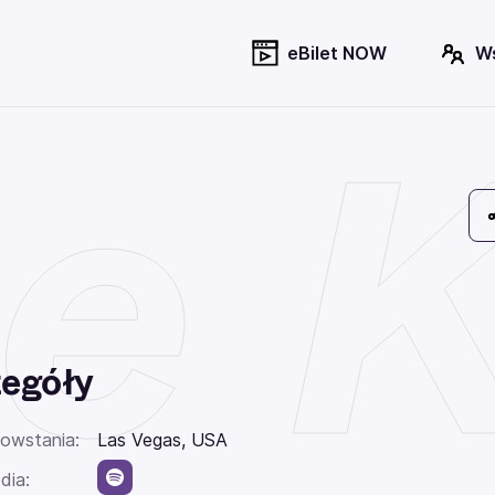
eBilet NOW
W
e K
egóły
powstania:
Las Vegas, USA
dia: