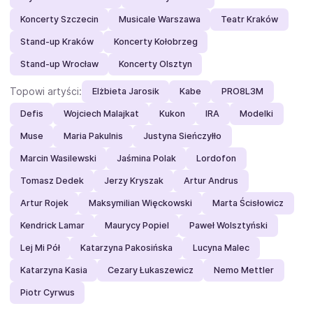
Koncerty Szczecin
Musicale Warszawa
Teatr Kraków
Stand-up Kraków
Koncerty Kołobrzeg
Stand-up Wrocław
Koncerty Olsztyn
Topowi artyści:
Elżbieta Jarosik
Kabe
PRO8L3M
Defis
Wojciech Malajkat
Kukon
IRA
Modelki
Muse
Maria Pakulnis
Justyna Sieńczyłło
Marcin Wasilewski
Jaśmina Polak
Lordofon
Tomasz Dedek
Jerzy Kryszak
Artur Andrus
Artur Rojek
Maksymilian Więckowski
Marta Ścisłowicz
Kendrick Lamar
Maurycy Popiel
Paweł Wolsztyński
Lej Mi Pół
Katarzyna Pakosińska
Lucyna Malec
Katarzyna Kasia
Cezary Łukaszewicz
Nemo Mettler
Piotr Cyrwus