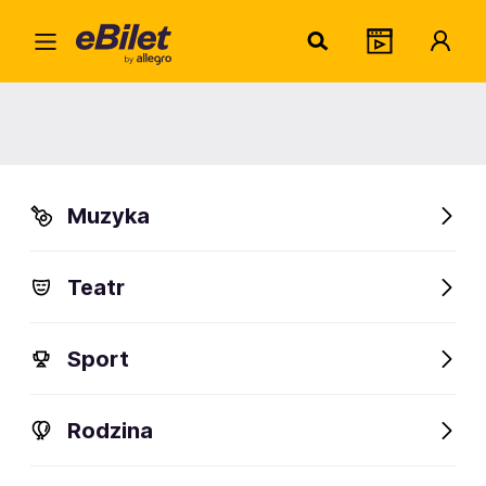
Stacj
Home
Artysta
Stacja B
Stacja B
Muzyka
Sprawdź wydarzenia
Teatr
FanAlert
Sport
Rodzina