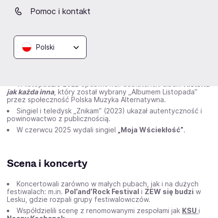
Grzegorz Dyjak
– gitara rytmiczna
Pomoc i kontakt
Kornel Wójcik
– bas (gra od początku, miał 13 lat)
Tomasz Bilik
– perkusja (od 2016 r.)
Polski
Twórczość i osiągnięcia
W listopadzie 2022 opublikowali debiutancki album
Historia
jak każda inna
, który został wybrany „Albumem Listopada”
przez społeczność Polska Muzyka Alternatywna.
Singiel i teledysk „Znikam” (2023) ukazał autentyczność i
powinowactwo z publicznością.
W czerwcu 2025 wydali singiel
„Moja Wściekłość”
.
Scena i koncerty
Koncertowali zarówno w małych pubach, jak i na dużych
festiwalach: m.in.
Pol’and’Rock Festival
i
ZEW się budzi
w
Lesku, gdzie rozpali grupy festiwalowiczów.
Współdzielili scenę z renomowanymi zespołami jak
KSU
i