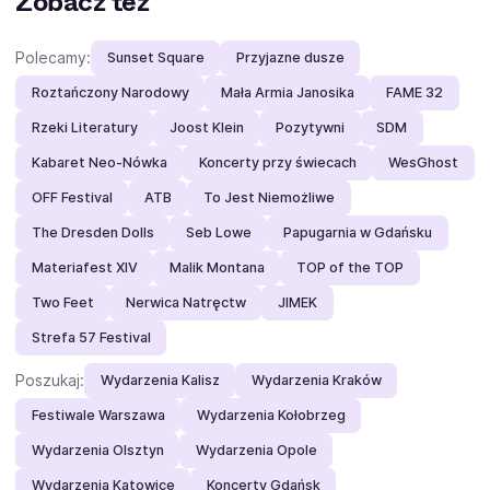
Zobacz też
Polecamy:
Sunset Square
Przyjazne dusze
Roztańczony Narodowy
Mała Armia Janosika
FAME 32
Rzeki Literatury
Joost Klein
Pozytywni
SDM
Kabaret Neo-Nówka
Koncerty przy świecach
WesGhost
OFF Festival
ATB
To Jest Niemożliwe
The Dresden Dolls
Seb Lowe
Papugarnia w Gdańsku
Materiafest XIV
Malik Montana
TOP of the TOP
Two Feet
Nerwica Natręctw
JIMEK
Strefa 57 Festival
Poszukaj:
Wydarzenia Kalisz
Wydarzenia Kraków
Festiwale Warszawa
Wydarzenia Kołobrzeg
Wydarzenia Olsztyn
Wydarzenia Opole
Wydarzenia Katowice
Koncerty Gdańsk