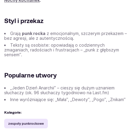
Nocny Kochanek
.
Styl i przekaz
Grają
punk rocka
z emocjonalnym, szczerym przekazem –
bez agresji, ale z autentycznością.
Teksty są osobiste: opowiadają o codziennych
zmaganiach, radościach i frustracjach – „punk z głębszym
sensem”.
Popularne utwory
„Jeden Dzień Anarchii” – cieszy się dużym uznaniem
słuchaczy (ok. 96 słuchaczy tygodniowo na Last.fm)
Inne wyróżniające się: „Mała”, „Dewoty”, „Pogo”, „Znikam”
Kategorie:
zespoły punkrockowe