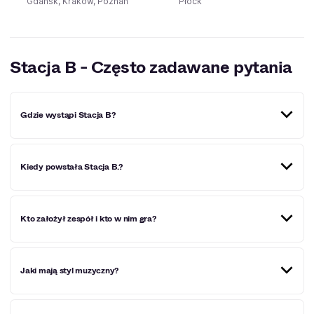
Gdańsk, Kraków, Poznań
Płock
Stacja B - Często zadawane pytania
Gdzie wystąpi Stacja B?
Miejscowości, w których Stacja B wystąpi w
Kiedy powstała Stacja B.?
najbliższym czasie:
Poznań
,
Płock
.
W 2015 roku w Ustrzykach Dolnych, podczas koncertu
Kto założył zespół i kto w nim gra?
„Ustrzyckiej Sceny Alternatywnej”.
Założyli go Marek Babiarz (gitara) i Michał Śmierciak
Jaki mają styl muzyczny?
(wokal). Obecny skład uzupełniają Grzegorz Dyjak, Kornel
Wójcik i Tomasz Bilik.
To punk rock z osobistymi tekstami i szczerym