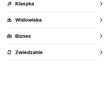
Klasyka
Widowiska
Szczegóły
Opis
Wydarzenia
Fani lubią też
Biznes
Szczegóły
Zwiedzanie
Pittsburgh / Cleveland, USA
miejsce powstania:
zespół muzyczny · death metal ·
dyscyplina:
Devil Metal
social media:
Zapisz się na