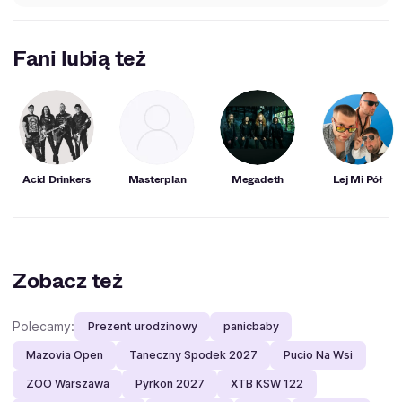
Fani lubią też
Acid Drinkers
Masterplan
Megadeth
Lej Mi Pół
Zobacz też
Polecamy:
Prezent urodzinowy
panicbaby
Mazovia Open
Taneczny Spodek 2027
Pucio Na Wsi
ZOO Warszawa
Pyrkon 2027
XTB KSW 122