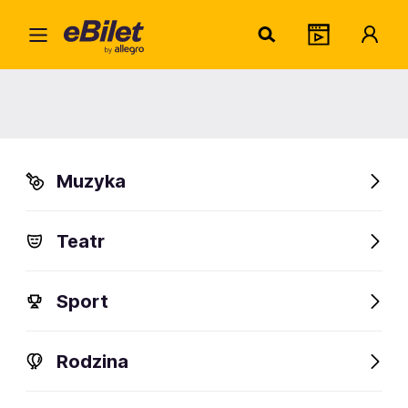
NunS
Home
Artysta
NunSlaughter
NunSlaughter
Muzyka
Sprawdź wydarzenia
Teatr
FanAlert
Sport
Rodzina