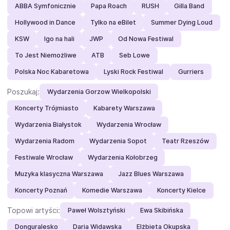
ABBA Symfonicznie
Papa Roach
RUSH
Gilla Band
Hollywood in Dance
Tylko na eBilet
Summer Dying Loud
KSW
Igo na hali
JWP
Od Nowa Festiwal
To Jest Niemożliwe
ATB
Seb Lowe
Polska Noc Kabaretowa
Lyski Rock Festiwal
Gurriers
Poszukaj:
Wydarzenia Gorzow Wielkopolski
Koncerty Trójmiasto
Kabarety Warszawa
Wydarzenia Białystok
Wydarzenia Wrocław
Wydarzenia Radom
Wydarzenia Sopot
Teatr Rzeszów
Festiwale Wrocław
Wydarzenia Kołobrzeg
Muzyka klasyczna Warszawa
Jazz Blues Warszawa
Koncerty Poznań
Komedie Warszawa
Koncerty Kielce
Topowi artyści:
Paweł Wolsztyński
Ewa Skibińska
Donguralesko
Daria Widawska
Elżbieta Okupska