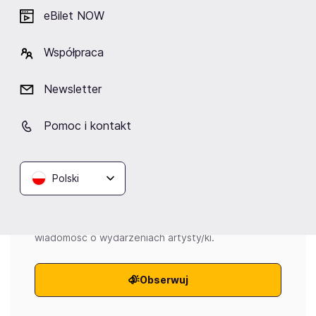
eBilet NOW
zespoły metalowe
Współpraca
Newsletter
Wydarzenia
Pomoc i kontakt
Aktualne
Wybrane dla Ciebie
Zakończone
Polski
Brak aktualnych wydarzeń
Kliknij „Obserwuj”, a prześlemy do Ciebie
wiadomość o wydarzeniach artysty/ki.
Obserwuj