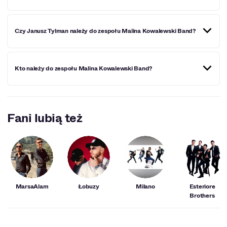
grał już w programie i nadal koncertuje.
Nie, grupa towarzyszy głównie innym muzykom.
Czy Janusz Tylman należy do zespołu Malina Kowalewski Band?
Nie, jest on członkiem Śpiewających Fortepianów.
Kto należy do zespołu Malina Kowalewski Band?
Oprócz lidera skład zespołu często się zmienia, więc
trudno jednoznacznie odpowiedzieć na to pytanie.
Fani lubią też
MarsaAlam
Łobuzy
Milano
Esteriore
Brothers