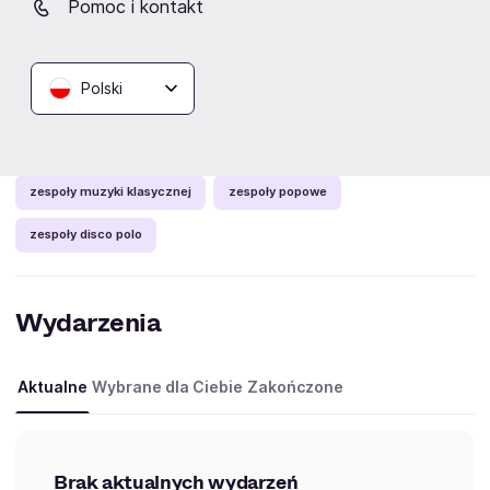
Pomoc i kontakt
Sam koncert był połączeniem klasyki z rozrywką, dzięki
czemu publiczność bawiła się tak dobrze, że dwa razy
niemal błagała o bis, na co artyści oczywiście się
Polski
zgodzili.
Kategorie:
zespoły muzyki klasycznej
zespoły popowe
zespoły disco polo
Wydarzenia
Aktualne
Wybrane dla Ciebie
Zakończone
Brak aktualnych wydarzeń