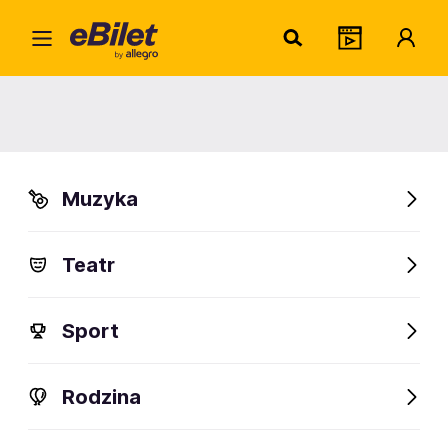
Mali
Home
Artysta
Malina Kowalewski Band
Malina Kowalewski Band
Muzyka
Sprawdź wydarzenia
Teatr
FanAlert
Sport
Rodzina