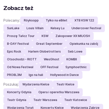
Zobacz też
Polecamy:
Röyksopp
Tylko na eBilet
XTB KSW 122
SunLake
Louis Villain
Kelsey Lu
Undercover Festival
Proszę Tańcz Tour
KSW
Zakopower XX MIUOSH
B-DAY Festival
Great September
Opiekunka na zabój
Epic Rock
Harlem Globetrotters
Seb Lowe
Otsochodzi - RIOTT
WesGhost
KOMBII
Od Nowa Festiwal
OFF Festival
Symphoethnic
PRO8L3M
Igo na hali
Hollywood in Dance
Poszukaj:
Wydarzenia Kielce
Teatr Kielce
Koncerty Gdynia
Opera i operetka Warszawa
Teatr Gdynia
Teatr Warszawa
Teatr Katowice
Wydarzenia Toruń
Koncerty Kielce
Wydarzenia Zabrze