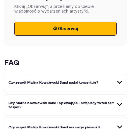
Kliknij „Obserwuj”, a prześlemy do Ciebie
wiadomość o wydarzeniach artysty/ki.
Obserwuj
FAQ
Czy zespół Malina Kowalewski Band nadal koncertuje?
Tak, czasem grupa towarzyszy Januszowi Tylmanowi i
Czy Malina Kowalewski Band i Śpiewające Fortepiany to ten sam
Czesławowi Majewskiemu.
zespół?
Nie. Śpiewające Fortepiany to zespół, który powstał po
Czy zespół Malina Kowalewski Band ma swoje piosenki?
programie o tym samym tytule. Malina Kowalewski Band