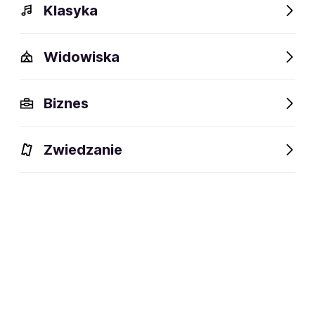
Klasyka
Widowiska
Szczegóły
Opis
Wydarzenia
FAQ
Fani lubią też
Biznes
Szczegóły
Zwiedzanie
zespół grający różne polskie piosenki innych
dyscyplina:
wykonawców
Zapisz się na
Malina Kowalewski Band