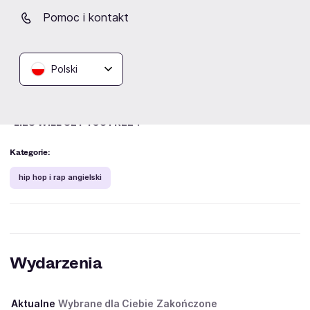
MATT OX - we współpracy artystów powstał utwór
"BASED!",
Pomoc i kontakt
Lil Yachty - we współpracy artystów powstał utwór
"OUTTAMYMIND!",
070 SHAKE - we współpracy artystów powstał utwór
"NOW THEN",
Polski
BAKAR - we współpracy artystów powstał utwór
"POISON",
KAYTRANADA - we współpracy artystów powstał utwór
"LIES WILL SET YOU FREE".
Kategorie:
hip hop i rap angielski
Wydarzenia
Aktualne
Wybrane dla Ciebie
Zakończone