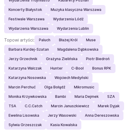
Wydarzenia Trójmiasto
Kabarety Poznań
Koncerty Białystok
Muzyka klasyczna Warszawa
Festiwale Warszawa
Wydarzenia Łódź
Wydarzenia Warszawa
Wydarzenia Lublin
Topowi artyści:
Paluch
Błażej Król
Muse
Barbara Kurdej-Szatan
Magdalena Dąbkowska
Jerzy Grzechnik
Grażyna Zielińska
Piotr Biedroń
Katarzyna Walczak
Hunter
C-Bool
Bonus RPK
Katarzyna Nosowska
Wojciech Medyński
Marcin Perchuć
Olga Bołądź
Mikromusic
Monika Krzywkowska
Bambi
Maria Dejmek
SZA
TSA
C.C.Catch
Marcin Januszkiewicz
Marek Dyjak
Ewelina Lisowska
Jerzy Wasowski
Anna Dereszowska
Sylwia Grzeszczak
Kasia Kowalska