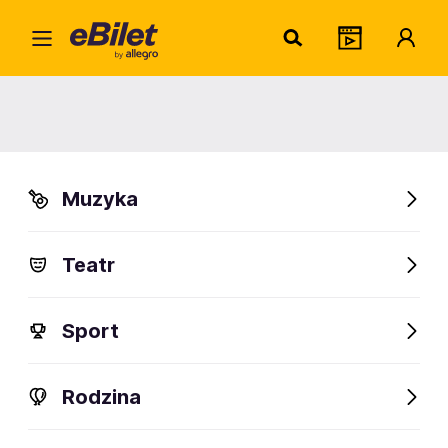
Lanc
Home
Artysta
Lancey Foux
Lancey Foux
Muzyka
Sprawdź wydarzenia
Teatr
FanAlert
Sport
Rodzina