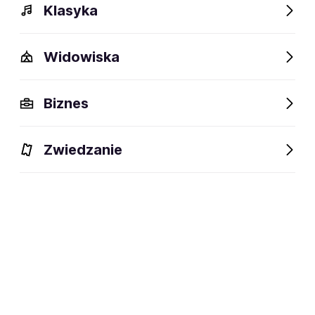
Klasyka
Widowiska
Szczegóły
Opis
Wydarzenia
FAQ
Fani lubią też
Biznes
Szczegóły
Zwiedzanie
Raper
dyscyplina:
social media:
Zapisz się na