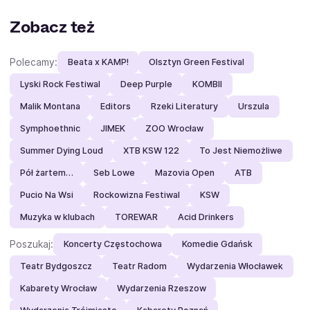
Zobacz też
Polecamy:
Beata x KAMP!
Olsztyn Green Festival
Lyski Rock Festiwal
Deep Purple
KOMBII
Malik Montana
Editors
Rzeki Literatury
Urszula
Symphoethnic
JIMEK
ZOO Wrocław
Summer Dying Loud
XTB KSW 122
To Jest Niemożliwe
Pół żartem…
Seb Lowe
Mazovia Open
ATB
Pucio Na Wsi
Rockowizna Festiwal
KSW
Muzyka w klubach
TOREWAR
Acid Drinkers
Poszukaj:
Koncerty Częstochowa
Komedie Gdańsk
Teatr Bydgoszcz
Teatr Radom
Wydarzenia Włocławek
Kabarety Wrocław
Wydarzenia Rzeszow