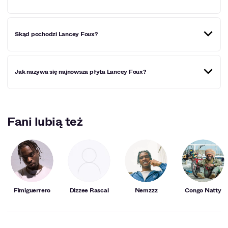
Lancey Foux urodził się 30 listopada 1995 roku, a więc w
Skąd pochodzi Lancey Foux?
2023 roku skończy 28 lat.
Lancey Foux pochodzi z Wielkiej Brytanii, a dokładnie ze
Jak nazywa się najnowsza płyta Lancey Foux?
Stratford.
Najnowsza płyta Lancey Foux powstała w 2022 roku i nosi
tytuł "Life in Hell".
Fani lubią też
Fimiguerrero
Dizzee Rascal
Nemzzz
Congo Natty