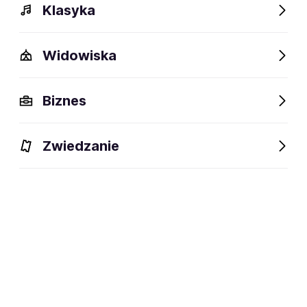
Klasyka
Widowiska
Szczegóły
Opis
Wydarzenia
Fani lubią też
Biznes
Szczegóły
Zwiedzanie
70 lat
wiek:
18.01.1956
data urodzenia:
Wokalista rockowy i pop-rockowy oraz
dyscyplina:
autor tekstów
social media: