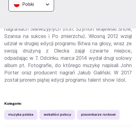
Polski
stycznia w Regionalnym Ośrodku Kultury „Mazury
Garbate” w Olecku. 27 marca otrzymał tytuł „zasłużony
dla miasta Olecka”. W 2011 wystąpił gościnnie w wielu
nagraniach telewizyjnych (m.in. Szymon Majewski Show,
Szansa na sukces i Po zmierzchu). Wiosną 2012 wziął
udział w drugiej edycji programu Bitwa na głosy, wraz ze
swoją drużyną z Olecka zajął czwarte miejsce,
odpadając w 7. Odcinku. marca 2014 wydał drugi solowy
album pt. Fotografie, do którego muzykę napisali John
Porter oraz producent nagrań Jakub Galiński. W 2017
został jurorem piątej edycji programu talent show Idol.
Kategorie:
muzyka polska
wokaliści polscy
piosenkarze rockowi