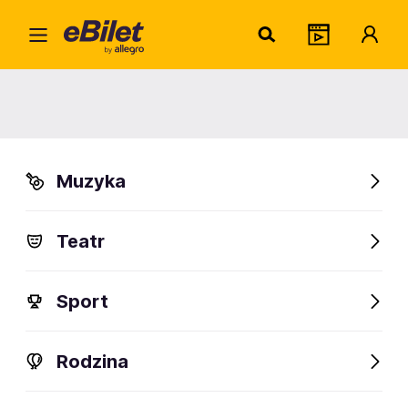
Janu
Home
Artysta
Janusz Panasewicz
Janusz Panasewicz
Muzyka
Sprawdź wydarzenia
Teatr
FanAlert
Sport
Rodzina