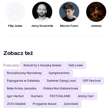
Filip Jaślar
Jerzy Grzechnik
Marcin Franc
Jelonek
Zobacz też
Polecamy:
Koncerty z muzyką Queen
Seb Lowe
Roztańczony Narodowy
Symphoethnic
Papugarnia w Gdańsku
Summer Dying Loud
OFF Festival
Mała Armia Janosika
Polska Noc Kabaretowa
Igor Herbut
Gurriers
FESTIVALAND
Jimmy Carr
ZOO Gdańsk
Przyjazne dusze
Zatorland