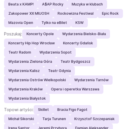
Beata x KAMP!
A$AP Rocky
Muzyka w klubach
Zakopower XX MIUOSH
Rockowizna Festiwal
Epic Rock
Mazovia Open
Tylko na eBilet
KSW
Poszukaj:
Koncerty Opole
Wydarzenia Bielsko-Biała
Koncerty Hip Hop Wrocław
Koncerty Gdańsk
Teatr Radom
Wydarzenia Sopot
Wydarzenia Zielona Góra
Teatr Bydgoszcz
Wydarzenia Kalisz
Teatr Gdynia
Wydarzenia Ostrów Wielkopolski
Wydarzenia Tarnów
Wydarzenia Kraków
Opera i operetka Warszawa
Wydarzenia Białystok
Topowi artyści:
Skillet
Bracia Figo Fagot
Michał Sikorski
Tarja Turunen
Krzysztof Szczepaniak
Irena Santor
Jeremi Przybora
Damian Aleksander