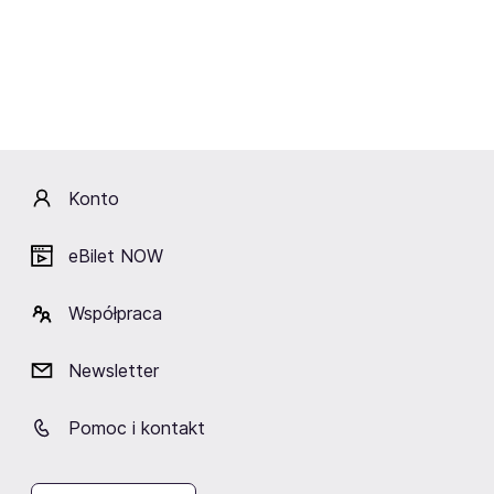
Olecka”. W 2011 wystąpił gościnnie w wielu nagraniach
telewizyjnych (m.in. Szymon Majewski Show, Szansa na
sukces i Po zmierzchu). Wiosną 2012 wziął udział w
drugiej edycji programu Bitwa na głosy, wraz ze swoją
drużyną z Olecka zajął czwarte miejsce, odpadając w 7.
Odcinku. marca 2014 wydał drugi solowy album pt.
Fotografie, do którego muzykę napisali John Porter
oraz producent nagrań Jakub Galiński. W 2017 został
Konto
jurorem piątej edycji programu talent show Idol.
eBilet NOW
W 2008 nagrał w duecie z Andrzejem Kraińskim z
Kobranocki utwór
„Jeżdżę na rezerwie”
, który jednak
Współpraca
nigdy nie doczekał się oficjalnego wydania. Również w
2008 premierowo zaprezentował swój pierwszy solowy
Newsletter
singel – „Po co słowa”. 19 września nakładem QL Music
wydał solowy album, zatytułowany po prostu
Pomoc i kontakt
„Panasewicz”
. Rok 2009 spędził głównie na
promowaniu na koncertach swojego solowego debiutu,
pierwszy występ z premierowym materiałem dał 23