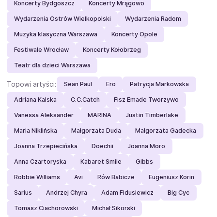
Koncerty Bydgoszcz
Koncerty Mrągowo
Wydarzenia Ostrów Wielkopolski
Wydarzenia Radom
Muzyka klasyczna Warszawa
Koncerty Opole
Festiwale Wrocław
Koncerty Kołobrzeg
Teatr dla dzieci Warszawa
Topowi artyści:
Sean Paul
Ero
Patrycja Markowska
Adriana Kalska
C.C.Catch
Fisz Emade Tworzywo
Vanessa Aleksander
MARINA
Justin Timberlake
Maria Niklińska
Małgorzata Duda
Małgorzata Gadecka
Joanna Trzepiecińska
Doechii
Joanna Moro
Anna Czartoryska
Kabaret Smile
Gibbs
Robbie Williams
Avi
Rów Babicze
Eugeniusz Korin
Sarius
Andrzej Chyra
Adam Fidusiewicz
Big Cyc
Tomasz Ciachorowski
Michał Sikorski