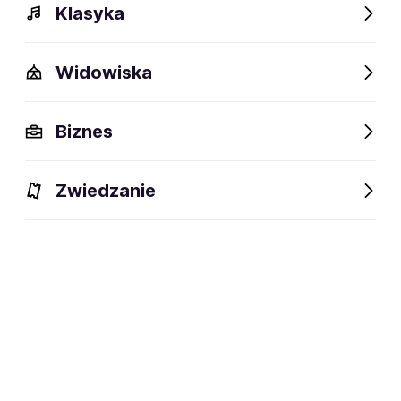
Klasyka
Widowiska
Szczegóły
Opis
Wydarzenia
FAQ
Fani lubią też
Biznes
Szczegóły
Zwiedzanie
social media:
Zapisz się na
Benediction