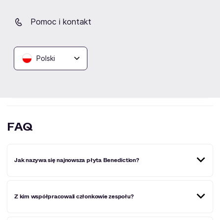
Brak aktualnych wydarzeń
Pomoc i kontakt
Kliknij „Obserwuj”, a prześlemy do Ciebie
wiadomość o wydarzeniach artysty/ki.
Polski
Obserwuj
FAQ
Jak nazywa się najnowsza płyta Benediction?
Najnowszy album zespołu Benediction został wydany w
Z kim współpracowali członkowie zespołu?
2020 r. i nosi tytuł "Scriptures".