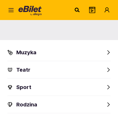
Bened
Home
Artysta
Benediction
Benediction
Muzyka
Sprawdź wydarzenia
Teatr
FanAlert
Sport
Rodzina