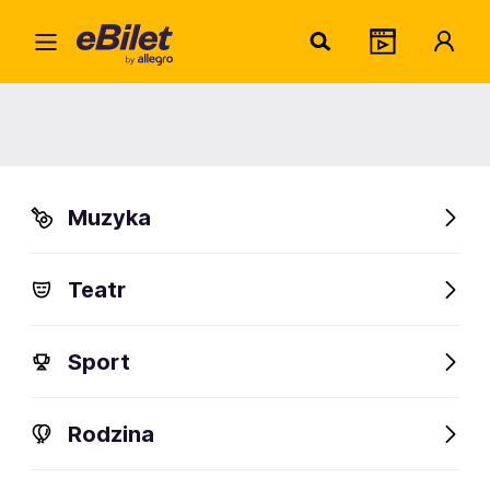
Barto
Home
Artysta
Bartosz Leśko
Bartosz Leśko
Muzyka
Sprawdź wydarzenia
Teatr
FanAlert
Sport
Rodzina