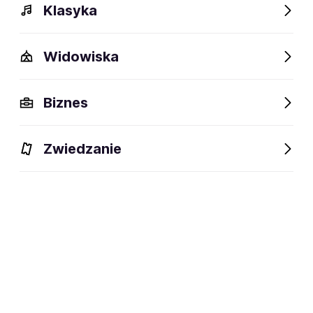
Klasyka
Widowiska
Szczegóły
Opis
Wydarzenia
FAQ
Fani lubią też
Biznes
Szczegóły
Zwiedzanie
30 lat
wiek:
28.04.1996
data urodzenia:
Gdynia
miejsce urodzenia:
MMA, karate
dyscyplina:
social media: