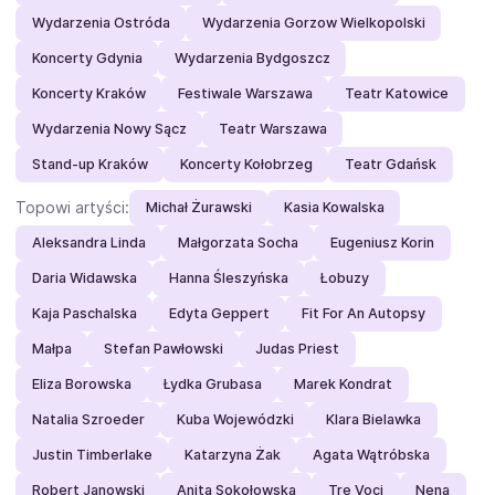
Wydarzenia Ostróda
Wydarzenia Gorzow Wielkopolski
Koncerty Gdynia
Wydarzenia Bydgoszcz
Koncerty Kraków
Festiwale Warszawa
Teatr Katowice
Wydarzenia Nowy Sącz
Teatr Warszawa
Stand-up Kraków
Koncerty Kołobrzeg
Teatr Gdańsk
Topowi artyści:
Michał Żurawski
Kasia Kowalska
Aleksandra Linda
Małgorzata Socha
Eugeniusz Korin
Daria Widawska
Hanna Śleszyńska
Łobuzy
Kaja Paschalska
Edyta Geppert
Fit For An Autopsy
Małpa
Stefan Pawłowski
Judas Priest
Eliza Borowska
Łydka Grubasa
Marek Kondrat
Natalia Szroeder
Kuba Wojewódzki
Klara Bielawka
Justin Timberlake
Katarzyna Żak
Agata Wątróbska
Robert Janowski
Anita Sokołowska
Tre Voci
Nena