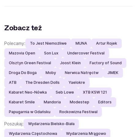
Zobacz też
Polecamy:
To Jest Niemożliwe
MUNA
Artur Rojek
Mazovia Open
Son Lux
Undercover Festival
Olsztyn Green Festival
Joost Klein
Factory of Sound
Droga Do Boga
Moby
Nerwica Natręctw
JIMEK
ATB
The Dresden Dolls
Yaelokre
Kabaret Neo-Nówka
Seb Lowe
XTB KSW 121
Kabaret Smile
Mandoria
Modestep
Editors
Papugarnia w Gdańsku
Rockowizna Festiwal
Poszukaj:
Wydarzenia Bielsko-Biała
Wydarzenia Częstochowa
Wydarzenia Mrągowo