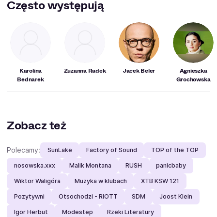
Często występują
Karolina
Zuzanna Radek
Jacek Beler
Agnieszka
Bednarek
Grochowska
Zobacz też
Polecamy:
SunLake
Factory of Sound
TOP of the TOP
nosowska.xxx
Malik Montana
RUSH
panicbaby
Wiktor Waligóra
Muzyka w klubach
XTB KSW 121
Pozytywni
Otsochodzi - RIOTT
SDM
Joost Klein
Igor Herbut
Modestep
Rzeki Literatury