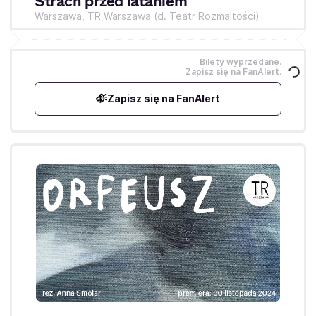
Strach przed lataniem
Warszawa,
TR Warszawa (d. Teatr Rozmaitości)
Bilety wyprzedane.
Zapisz się na FanAlert.
Zapisz się na FanAlert