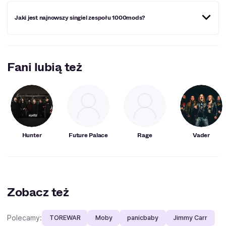
Grupa jak dotąd (grudzień 2023 roku) nie otrzymała
Jaki jest najnowszy singiel zespołu 1000mods?
żadnych znaczących nagród.
Ich najnowszy singiel pojawił się w 2022 roku i nosi tytuł
„Lucid Dream”. Gościnnie wystąpili w nim także Nikos
Fani lubią też
Veliotis oraz Akis Zois.
Hunter
Future Palace
Rage
Vader
Zobacz też
Polecamy:
TOREWAR
Moby
panicbaby
Jimmy Carr