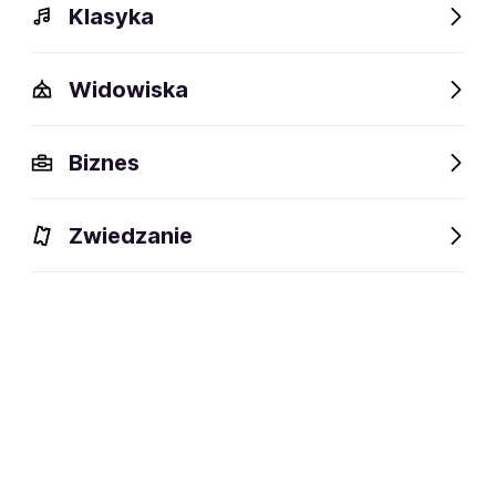
Klasyka
Widowiska
Szczegóły
Opis
Wydarzenia
FAQ
Fani lubią też
Biznes
Szczegóły
Zwiedzanie
Chiliomodi, Grecja
miejsce powstania:
Dani G., Giannis S., Labros G.,
członkowie:
George T.
zespół metalowy
dyscyplina:
social media: