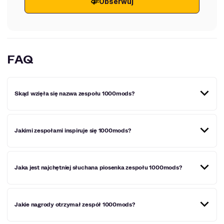
Obserwuj
FAQ
Skąd wzięła się nazwa zespołu 1000mods?
To przełożona na język angielski nazwa miasteczka, z
Jakimi zespołami inspiruje się 1000mods?
którego pochodzą muzycy. „Chillia” to z greckiego
„thousand”, czyli „tysiąc”.
Muzycy inspirują się głównie takimi kapelami jak Kyuss,
Jaka jest najchętniej słuchana piosenka zespołu 1000mods?
Black Sabbath, Red Fang, Colour Haze oraz MC5.
Ich najchętniej słuchana piosenka to „Vidage” (ponad 10
Jakie nagrody otrzymał zespół 1000mods?
milionów odsłuchań na Spotify).