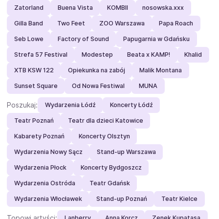
Zatorland
Buena Vista
KOMBII
nosowska.xxx
Gilla Band
Two Feet
ZOO Warszawa
Papa Roach
Seb Lowe
Factory of Sound
Papugarnia w Gdańsku
Strefa 57 Festival
Modestep
Beata x KAMP!
Khalid
XTB KSW 122
Opiekunka na zabój
Malik Montana
Sunset Square
Od Nowa Festiwal
MUNA
Poszukaj:
Wydarzenia Łódź
Koncerty Łódź
Teatr Poznań
Teatr dla dzieci Katowice
Kabarety Poznań
Koncerty Olsztyn
Wydarzenia Nowy Sącz
Stand-up Warszawa
Wydarzenia Płock
Koncerty Bydgoszcz
Wydarzenia Ostróda
Teatr Gdańsk
Wydarzenia Włocławek
Stand-up Poznań
Teatr Kielce
Topowi artyści:
Lanberry
Anna Korcz
Zenek Kupatasa