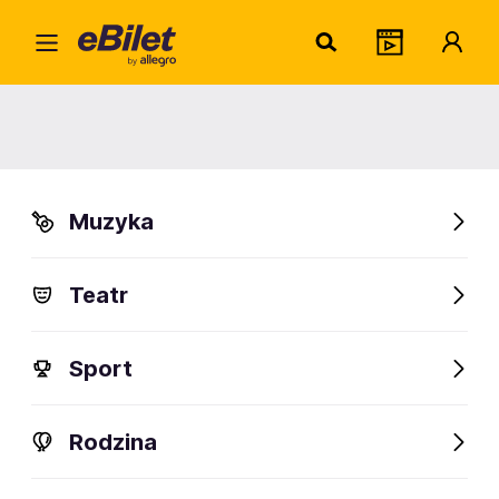
1000
Home
Artysta
1000mods
1000mods
Muzyka
Sprawdź wydarzenia
Teatr
FanAlert
Sport
Rodzina