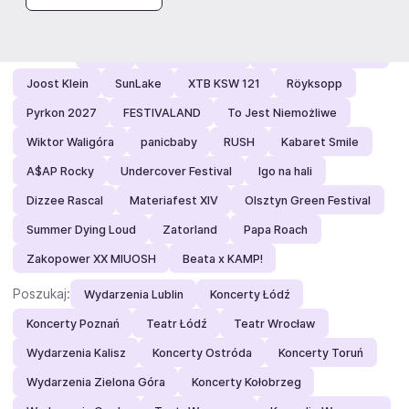
Zobacz też
Polecamy:
JIMEK
Rzeki Literatury
Prezent urodzinowy
Joost Klein
SunLake
XTB KSW 121
Röyksopp
Pyrkon 2027
FESTIVALAND
To Jest Niemożliwe
Wiktor Waligóra
panicbaby
RUSH
Kabaret Smile
A$AP Rocky
Undercover Festival
Igo na hali
Dizzee Rascal
Materiafest XIV
Olsztyn Green Festival
Summer Dying Loud
Zatorland
Papa Roach
Zakopower XX MIUOSH
Beata x KAMP!
Poszukaj:
Wydarzenia Lublin
Koncerty Łódź
Koncerty Poznań
Teatr Łódź
Teatr Wrocław
Wydarzenia Kalisz
Koncerty Ostróda
Koncerty Toruń
Wydarzenia Zielona Góra
Koncerty Kołobrzeg