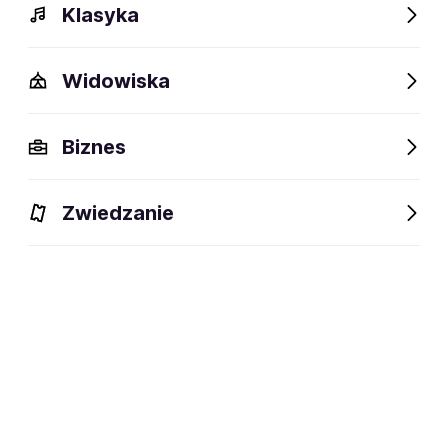
Klasyka
Widowiska
Biznes
Zwiedzanie
Wydarzenia
Opis
Obiekty w pobliżu
Fani lubią t
Wydarzenia
Aktualne
Wybrane dla Ciebie
Niedostępne w tym obiekcie