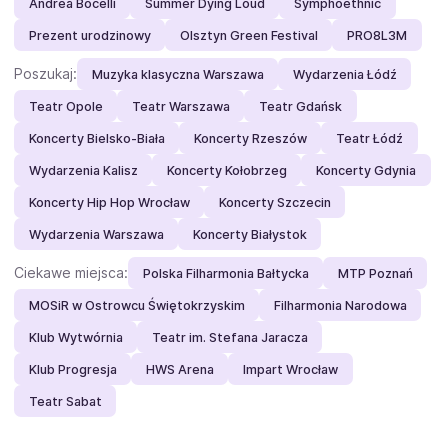
Andrea Bocelli
Summer Dying Loud
Symphoethnic
Prezent urodzinowy
Olsztyn Green Festival
PRO8L3M
Poszukaj:
Muzyka klasyczna Warszawa
Wydarzenia Łódź
Teatr Opole
Teatr Warszawa
Teatr Gdańsk
Koncerty Bielsko-Biała
Koncerty Rzeszów
Teatr Łódź
Wydarzenia Kalisz
Koncerty Kołobrzeg
Koncerty Gdynia
Koncerty Hip Hop Wrocław
Koncerty Szczecin
Wydarzenia Warszawa
Koncerty Białystok
Ciekawe miejsca:
Polska Filharmonia Bałtycka
MTP Poznań
MOSiR w Ostrowcu Świętokrzyskim
Filharmonia Narodowa
Klub Wytwórnia
Teatr im. Stefana Jaracza
Klub Progresja
HWS Arena
Impart Wrocław
Teatr Sabat