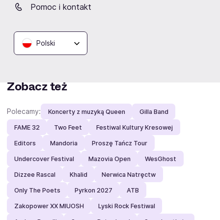
TAURON Arena Kraków
ERGO ARENA
Hala Spodek
Pomoc i kontakt
Kraków
Gdańsk/Sopot
Katowice
Polski
Zobacz też
Polecamy:
Koncerty z muzyką Queen
Gilla Band
FAME 32
Two Feet
Festiwal Kultury Kresowej
Editors
Mandoria
Proszę Tańcz Tour
Undercover Festival
Mazovia Open
WesGhost
Dizzee Rascal
Khalid
Nerwica Natręctw
Only The Poets
Pyrkon 2027
ATB
Zakopower XX MIUOSH
Lyski Rock Festiwal