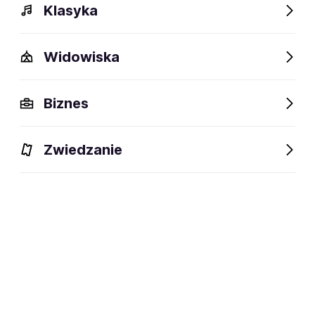
Klasyka
Widowiska
Biznes
Zwiedzanie
Wydarzenia
Opis
Obiekty w pobliżu
Fani lubią t
Wydarzenia
Aktualne
Wybrane dla Ciebie
Niedostępne w tym obiekcie