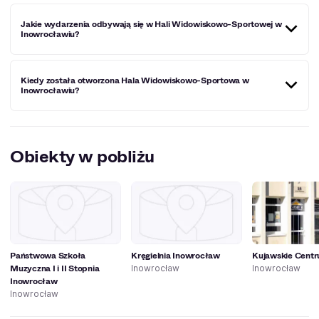
Hala Widowiskowo-Sportowa w Inowrocławiu znajduje się
Jakie wydarzenia odbywają się w Hali Widowiskowo-Sportowej w
przy ulicy Niepodległości 4.
Inowrocławiu?
Mające miejsce w Hali Widowiskowo-Sportowej w
Kiedy została otworzona Hala Widowiskowo-Sportowa w
Inowrocławiu wydarzenia obejmują zarówno profesjonalne
Inowrocławiu?
zawody, jak i działalność amatorskich sekcji. Miejsce to
bywa również gospodarzem rozmaitych eventów
kulturalnych i koncertów.
Oficjalne otwarcie Hali Widowiskowo-Sportowej w
Inowrocławiu miało miejsce w 26 maja 2000 roku.
Obiekty w pobliżu
Państwowa Szkoła
Kręgielnia Inowrocław
Kujawskie Centr
Muzyczna I i II Stopnia
Inowrocław
Inowrocław
Inowrocław
Inowrocław