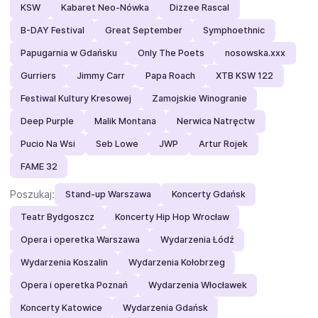
KSW
Kabaret Neo-Nówka
Dizzee Rascal
B-DAY Festival
Great September
Symphoethnic
Papugarnia w Gdańsku
Only The Poets
nosowska.xxx
Gurriers
Jimmy Carr
Papa Roach
XTB KSW 122
Festiwal Kultury Kresowej
Zamojskie Winogranie
Deep Purple
Malik Montana
Nerwica Natręctw
Pucio Na Wsi
Seb Lowe
JWP
Artur Rojek
FAME 32
Poszukaj:
Stand-up Warszawa
Koncerty Gdańsk
Teatr Bydgoszcz
Koncerty Hip Hop Wrocław
Opera i operetka Warszawa
Wydarzenia Łódź
Wydarzenia Koszalin
Wydarzenia Kołobrzeg
Opera i operetka Poznań
Wydarzenia Włocławek
Koncerty Katowice
Wydarzenia Gdańsk