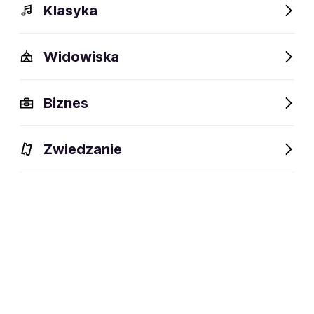
Klasyka
Widowiska
Biznes
Zwiedzanie
Wydarzenia
Bilety
Opis
FAQ
Obiekty w pobliż
Wydarzenia
Aktualne
Wybrane dla Ciebie
Niedostępne w tym obiekcie