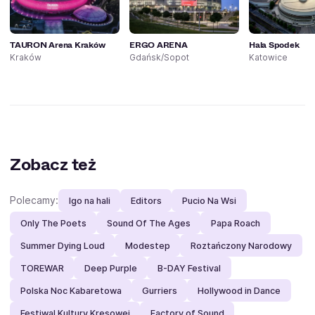
TAURON Arena Kraków
ERGO ARENA
Hala Spodek
Kraków
Gdańsk/Sopot
Katowice
Zobacz też
Polecamy:
Igo na hali
Editors
Pucio Na Wsi
Only The Poets
Sound Of The Ages
Papa Roach
Summer Dying Loud
Modestep
Roztańczony Narodowy
TOREWAR
Deep Purple
B-DAY Festival
Polska Noc Kabaretowa
Gurriers
Hollywood in Dance
Festiwal Kultury Kresowej
Factory of Sound