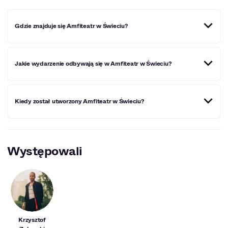
Gdzie znajduje się Amfiteatr w Świeciu?
Amfiteatr w Świeciu znajduje się przy ul. Kościuszki.
Jakie wydarzenie odbywają się w Amfiteatr w Świeciu?
W Amfiteatrze w Świeciu odbyły się takie występy, jak
Kiedy został utworzony Amfiteatr w Świeciu?
m.in. koncert Kuby Badacha, Alicji Janosz, Michała
Szczygieła, Ani Rusowicz czy Krzysztofa Zalewskiego.
Amfiteatr w Świeciu został utworzony w XX wieku.
Występowali
Krzysztof