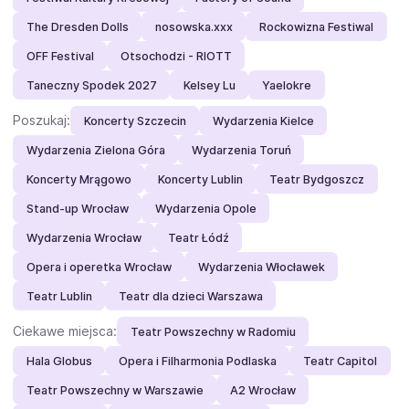
The Dresden Dolls
nosowska.xxx
Rockowizna Festiwal
OFF Festival
Otsochodzi - RIOTT
Taneczny Spodek 2027
Kelsey Lu
Yaelokre
Poszukaj:
Koncerty Szczecin
Wydarzenia Kielce
Wydarzenia Zielona Góra
Wydarzenia Toruń
Koncerty Mrągowo
Koncerty Lublin
Teatr Bydgoszcz
Stand-up Wrocław
Wydarzenia Opole
Wydarzenia Wrocław
Teatr Łódź
Opera i operetka Wrocław
Wydarzenia Włocławek
Teatr Lublin
Teatr dla dzieci Warszawa
Ciekawe miejsca:
Teatr Powszechny w Radomiu
Hala Globus
Opera i Filharmonia Podlaska
Teatr Capitol
Teatr Powszechny w Warszawie
A2 Wrocław