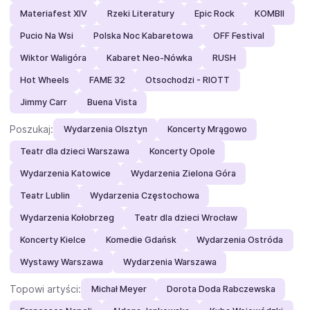
Materiafest XIV
Rzeki Literatury
Epic Rock
KOMBII
Pucio Na Wsi
Polska Noc Kabaretowa
OFF Festival
Wiktor Waligóra
Kabaret Neo-Nówka
RUSH
Hot Wheels
FAME 32
Otsochodzi - RIOTT
Jimmy Carr
Buena Vista
Poszukaj:
Wydarzenia Olsztyn
Koncerty Mrągowo
Teatr dla dzieci Warszawa
Koncerty Opole
Wydarzenia Katowice
Wydarzenia Zielona Góra
Teatr Lublin
Wydarzenia Częstochowa
Wydarzenia Kołobrzeg
Teatr dla dzieci Wrocław
Koncerty Kielce
Komedie Gdańsk
Wydarzenia Ostróda
Wystawy Warszawa
Wydarzenia Warszawa
Topowi artyści:
Michał Meyer
Dorota Doda Rabczewska