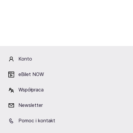
Wydarzenia
Aktualne
Wybrane dla Ciebie
Zakończone
Konto
Brak aktualnych wydarzeń
eBilet NOW
Kliknij „Obserwuj”, a prześlemy do Ciebie
wiadomość o wydarzeniach artysty/ki.
Współpraca
Obserwuj
Newsletter
Pomoc i kontakt