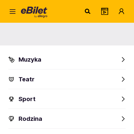
The F
Home
Artysta
The Freuders
The Freuders
Muzyka
Sprawdź wydarzenia
Teatr
FanAlert
Sport
Rodzina