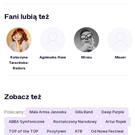
poziomie.
Hannibal
Fani lubią też
Katarzyna
Agnieszka Rose
Mrozu
Mauer
Taracińska-
Badura
Zobacz też
Polecamy:
Mała Armia Janosika
Gilla Band
Deep Purple
ABBA Symfonicznie
Roztańczony Narodowy
Artur Rojek
TOP of the TOP
Pozytywni
ATB
Od Nowa Festiwal