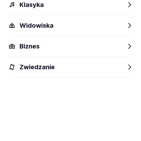
Klasyka
Widowiska
Opis
Wydarzenia
FAQ
Fani lubią też
Biznes
Zwiedzanie
Zapisz się na
The Freuders
Email
Zapisz się na FanAlert