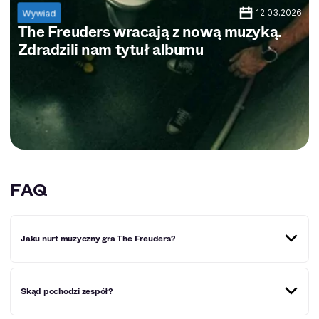
12.03.2026
Wywiad
The Freuders wracają z nową muzyką.
Zdradzili nam tytuł albumu
FAQ
Jaku nurt muzyczny gra The Freuders?
The Freuders to minimalistyczny kolektyw muzyczny
Skąd pochodzi zespół?
stawiający na solidność sekcji rytmicznej, zalany
gitarowym sosem, doprawiony szczyptą
charyzmatycznych wokali.