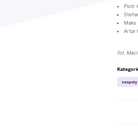
Piotr 
Stefan
Maks M
Artur 
fot. Mac
Kategori
zespoły