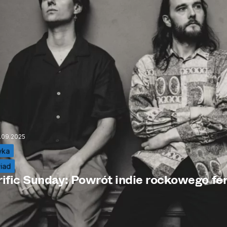
.09.2025
yka
iad
rific Sunday: Powrót indie rockowego f