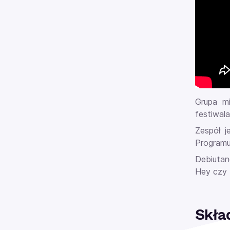
Grupa m
festiwala
Zespół j
Programu 
Debiutanc
Hey czy
Skła