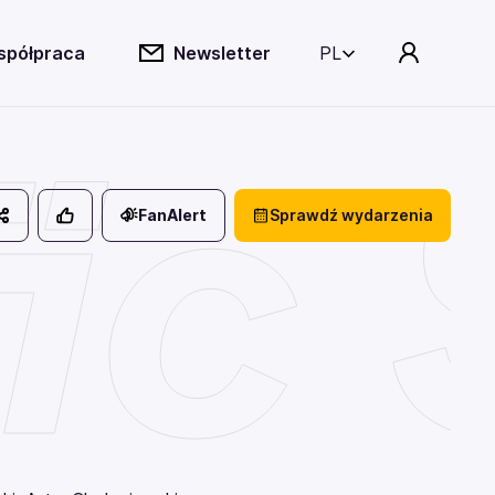
spółpraca
Newsletter
PL
fic
FanAlert
Sprawdź wydarzenia