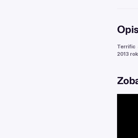
Opi
Terrifi
2013 rok
Zoba