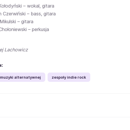
Kołodyński – wokal, gitara
 Czerwiński – bass, gitara
ikulski – gitara
Chołoniewski – perkusja
iej Lachowicz
e:
 muzyki alternatywnej
zespoły indie rock