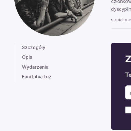
członkow
dyscyplin
social me
Szczegóły
Z
Opis
Wydarzenia
Te
Fani lubią też