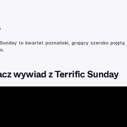
s
c Sunday to kwartet poznański, grający szeroko pojęt
u.
cz wywiad z Terrific Sunday