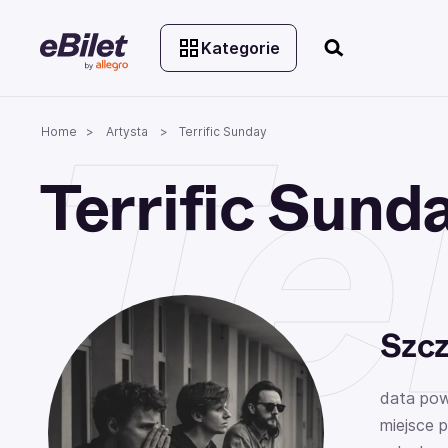
Kategorie
Te
Home
Artysta
Terrific Sunday
Terrific Sund
Szcz
data pow
miejsce 