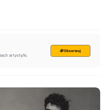
Obserwuj
ach artysty/ki.