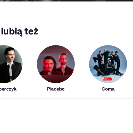
 lubią też
perczyk
Placebo
Coma