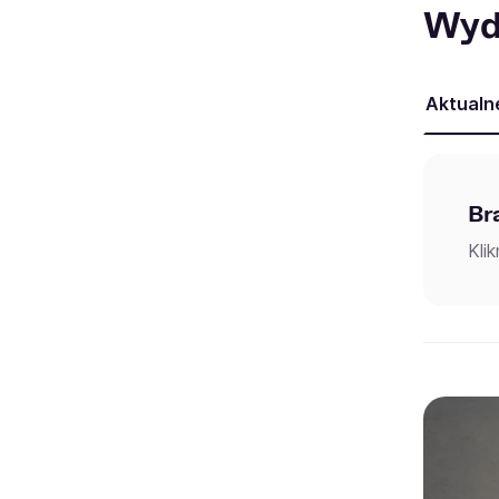
Wyd
Aktualn
Br
Kli