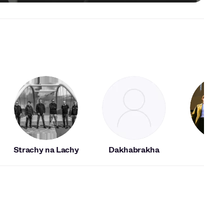
Strachy na Lachy
Dakhabrakha
Vund