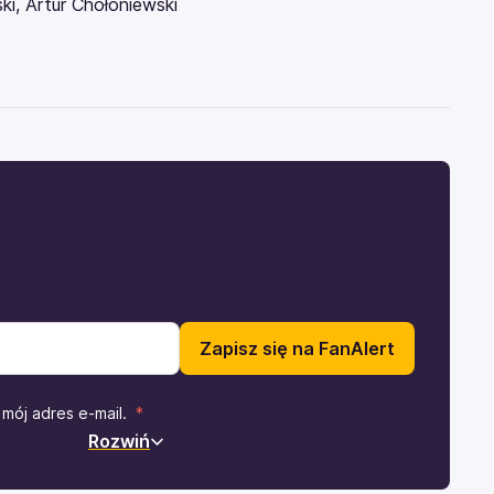
ki, Artur Chołoniewski
Zapisz się na FanAlert
mój adres e-mail.
Rozwiń