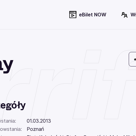
eBilet NOW
W
rri
ay
egóły
stania:
01.03.2013
powstania:
Poznań