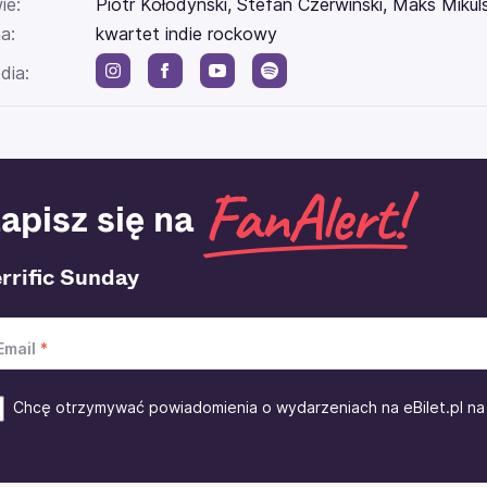
ie:
Piotr Kołodyński, Stefan Czerwiński, Maks Mikuls
a:
kwartet indie rockowy
dia:
apisz się na
rrific Sunday
Email
Chcę otrzymywać powiadomienia o wydarzeniach na eBilet.pl na 