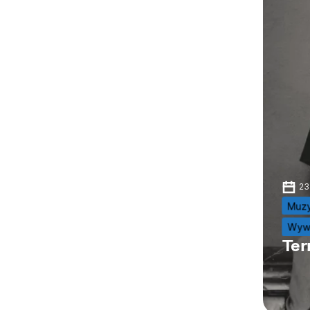
23
Muz
Wyw
Ter