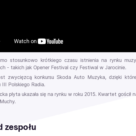
imo stosunkowo krótkiego czasu istnienia na rynku mu
ch - takich jak Opener Festival czy Festiwal w Jarocinie.
est zwycięzcą konkursu Skoda Auto Muzyka, dzięki któ
III Polskiego Radia.
ka płyta ukazała się na rynku w roku 2015. Kwartet gościł n
 Muchy.
d zespołu