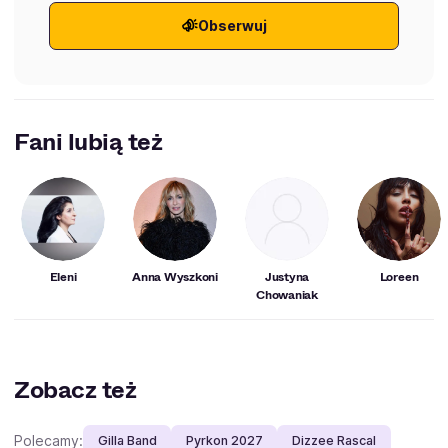
Obserwuj
Fani lubią też
Eleni
Anna Wyszkoni
Justyna
Loreen
Chowaniak
Zobacz też
Polecamy:
Gilla Band
Pyrkon 2027
Dizzee Rascal