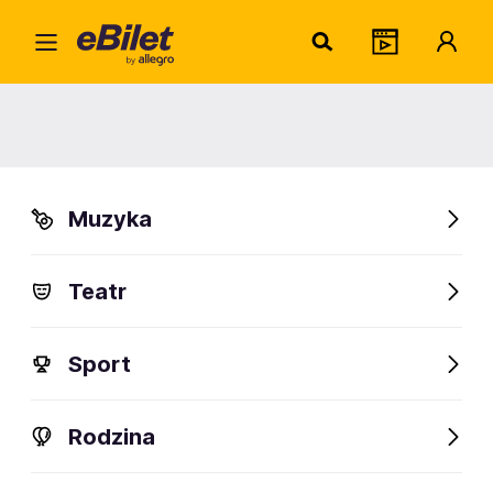
Patri
Home
Artysta
Patricia Brennan
Patricia Brennan
Muzyka
Sprawdź wydarzenia
Teatr
FanAlert
Sport
Rodzina