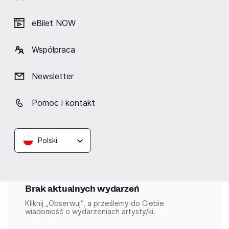
Fot. Werner Siebert
eBilet NOW
Kategorie:
Współpraca
multiinstrumentalistki
kompozytorki
Newsletter
Pomoc i kontakt
Wydarzenia
Polski
Aktualne
Wybrane dla Ciebie
Zakończone
Brak aktualnych wydarzeń
Kliknij „Obserwuj”, a prześlemy do Ciebie
wiadomość o wydarzeniach artysty/ki.