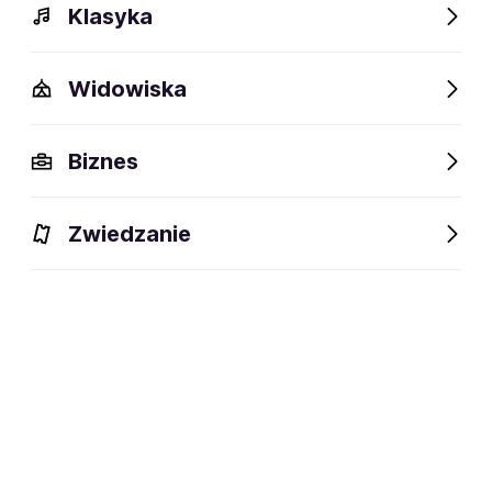
Klasyka
Widowiska
Szczegóły
Opis
Wydarzenia
Fani lubią też
Biznes
Szczegóły
Zwiedzanie
Veracruz, Meksyk
miejsce urodzenia:
wibrafonistka · marimbistka ·
dyscyplina:
kompozytorka · improwizatorka
social media: