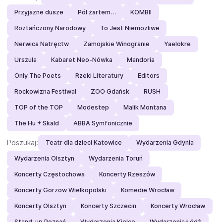
Przyjazne dusze
Pół żartem…
KOMBII
Roztańczony Narodowy
To Jest Niemożliwe
Nerwica Natręctw
Zamojskie Winogranie
Yaelokre
Urszula
Kabaret Neo-Nówka
Mandoria
Only The Poets
Rzeki Literatury
Editors
Rockowizna Festiwal
ZOO Gdańsk
RUSH
TOP of the TOP
Modestep
Malik Montana
The Hu + Skald
ABBA Symfonicznie
Poszukaj:
Teatr dla dzieci Katowice
Wydarzenia Gdynia
Wydarzenia Olsztyn
Wydarzenia Toruń
Koncerty Częstochowa
Koncerty Rzeszów
Koncerty Gorzow Wielkopolski
Komedie Wrocław
Koncerty Olsztyn
Koncerty Szczecin
Koncerty Wrocław
Stand-up Poznań
Wydarzenia Kielce
Wydarzenia Łódź