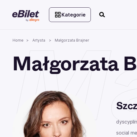
Kategorie
Ma
Home
Artysta
Małgorzata Brajner
Małgorzata B
Szcz
dyscyplin
social me