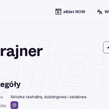
eBilet NOW
W
łgo
rajner
egóły
a:
Aktorka teatralna, dubbingowa i serialowa
dia: