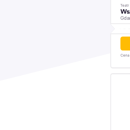
Teat
Wsz
Gda
Cena 