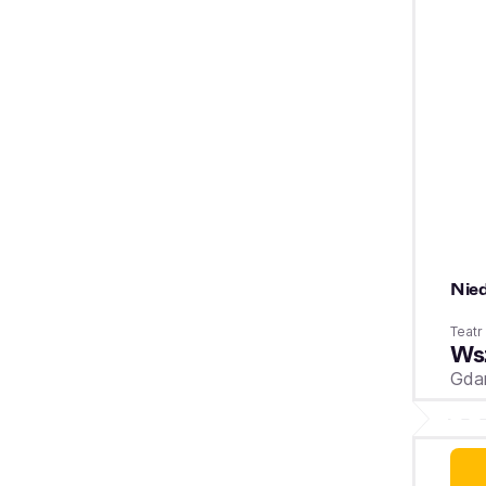
Nied
Teat
Wsz
Gda