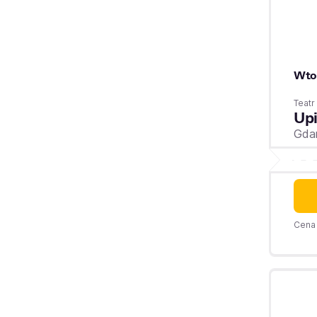
Wto
Teat
Up
Gda
Cena 