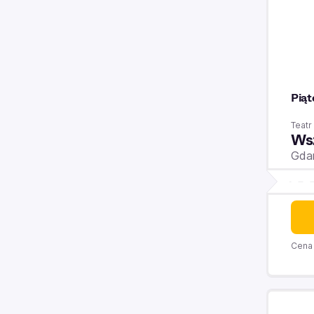
Piąt
Teat
Wsz
Gda
Cena 