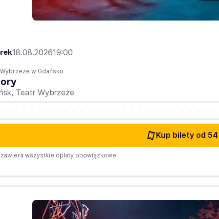
rek
18.08.2026
19:00
r Wybrzeże w Gdańsku
iory
ńsk,
Teatr Wybrzeże
Kup bilety
od 54
zawiera wszystkie opłaty obowiązkowe.