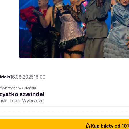
ziela
16.08.2026
18:00
r Wybrzeże w Gdańsku
ystko szwindel
ńsk,
Teatr Wybrzeże
Kup bilety
od 107