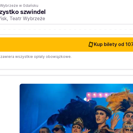
r Wybrzeże w Gdańsku
ystko szwindel
ńsk,
Teatr Wybrzeże
Kup bilety
od 107
zawiera wszystkie opłaty obowiązkowe.