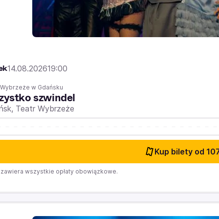
ek
14.08.2026
19:00
r Wybrzeże w Gdańsku
ystko szwindel
ńsk,
Teatr Wybrzeże
Kup bilety
od 107
zawiera wszystkie opłaty obowiązkowe.