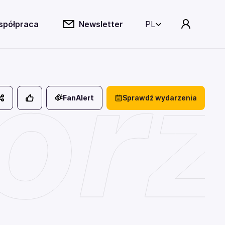
spółpraca
Newsletter
PL
rz
FanAlert
Sprawdź wydarzenia