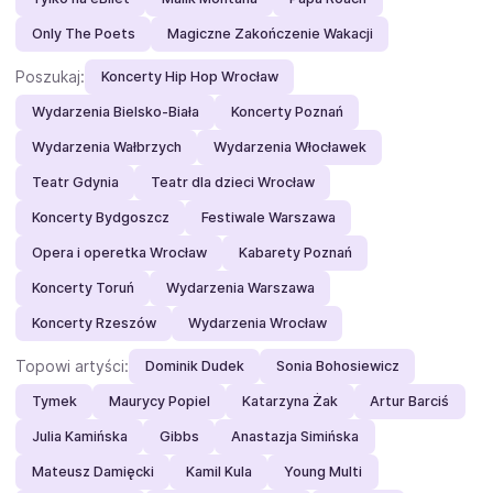
Only The Poets
Magiczne Zakończenie Wakacji
Poszukaj:
Koncerty Hip Hop Wrocław
Wydarzenia Bielsko-Biała
Koncerty Poznań
Wydarzenia Wałbrzych
Wydarzenia Włocławek
Teatr Gdynia
Teatr dla dzieci Wrocław
Koncerty Bydgoszcz
Festiwale Warszawa
Opera i operetka Wrocław
Kabarety Poznań
Koncerty Toruń
Wydarzenia Warszawa
Koncerty Rzeszów
Wydarzenia Wrocław
Topowi artyści:
Dominik Dudek
Sonia Bohosiewicz
Tymek
Maurycy Popiel
Katarzyna Żak
Artur Barciś
Julia Kamińska
Gibbs
Anastazja Simińska
Mateusz Damięcki
Kamil Kula
Young Multi