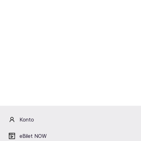
Sobota
13.02.2027
18:00
Solaris Music Management
Magic of Disco Na Walentynki:
Fancy, Francesco Napoli, Joy, Bad
Boys Blue i Sandra
Wrocław,
Hala Orbita
Kup bilety
od 299,00 zł
Cena zawiera wszystkie opłaty obowiązkowe.
Konto
eBilet NOW