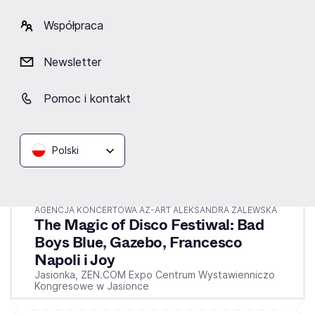
Współpraca
Newsletter
Pomoc i kontakt
Polski
Piątek
19.02.2027
19:00
AGENCJA KONCERTOWA AZ-ART ALEKSANDRA ZALEWSKA
The Magic of Disco Festiwal: Bad
Boys Blue, Gazebo, Francesco
Napoli i Joy
Jasionka,
ZEN.COM Expo Centrum Wystawienniczo
Kongresowe w Jasionce