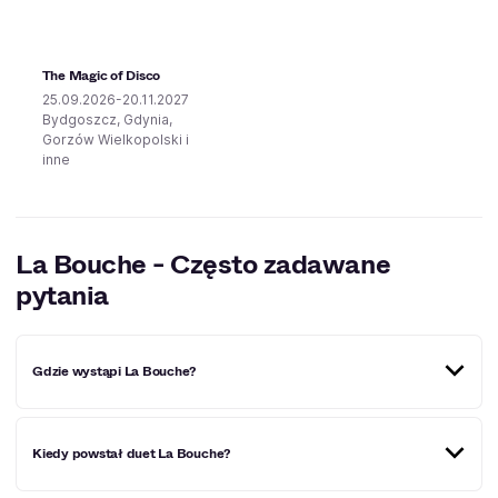
The Magic of Disco
25.09.2026-20.11.2027
Bydgoszcz, Gdynia,
Gorzów Wielkopolski i
inne
La Bouche - Często zadawane
pytania
Gdzie wystąpi La Bouche?
Miejscowości, w których La Bouche wystąpi w
Kiedy powstał duet La Bouche?
najbliższym czasie:
Opole
,
Bydgoszcz
,
Szczecin
,
Gorzów Wielkopolski
,
Gdynia
,
Zielona Góra
,
Słupsk
,