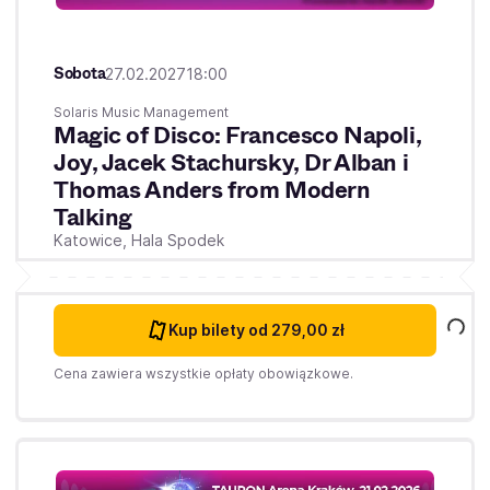
Sobota
27.02.2027
18:00
Solaris Music Management
Magic of Disco: Francesco Napoli,
Joy, Jacek Stachursky, Dr Alban i
Thomas Anders from Modern
Talking
Katowice,
Hala Spodek
Kup bilety
od 279,00 zł
Cena zawiera wszystkie opłaty obowiązkowe.