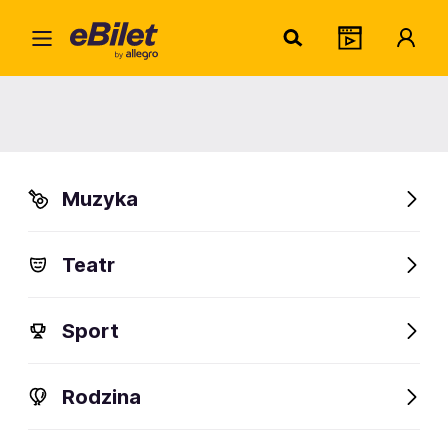
La B
Home
Artysta
La Bouche
La Bouche
Muzyka
Sprawdź wydarzenia
Teatr
FanAlert
Sport
Rodzina