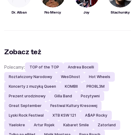
Dr. Alban
No Mercy
Joy
Stachursky
Zobacz też
Polecamy:
TOP of the TOP
Andrea Bocelli
Roztańczony Narodowy
WesGhost
Hot Wheels
Koncerty z muzyką Queen
KOMBII
PRO8L3M
Prezent urodzinowy
Gilla Band
Pozytywni
Great September
Festiwal Kultury Kresowej
Lyski Rock Festiwal
XTB KSW 121
A$AP Rocky
Yaelokre
Artur Rojek
Kabaret Smile
Zatorland
Tylko na eBilet
Malik Montana
Papa Roach