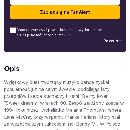
Zapisz się na FanAlert
Chcę otrzymywać powiadomienia o wydarzeniach na
eBilet.pl na mój adres e-mail.
Rozwiń
Opis
Wyjątkowy duet tworzący muzykę dance zyskał
popularność już na całym świecie podbijając listy
przebojów i serca słuchaczy hitami "Be my lover" i
"Sweet dreams" w latach 90. Zespół założony został w
1994 roku przez wokalistkę Melanie Thornton
i rapera
Lane McCray przy wsparciu Franka Fariana, który stał
za wcześniejszym sukcesem np. Boney M . W Polsce