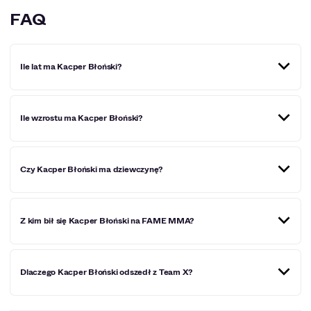
FAQ
Ile lat ma Kacper Błoński?
Kacper Błoński urodził się w 1998 roku, a więc w 2023
Ile wzrostu ma Kacper Błoński?
roku skończy 25 lat.
Kacper Błoński ma 185 cm wzrostu.
Czy Kacper Błoński ma dziewczynę?
Kacper Błoński był w związku z Julią Kosterą (jedną z
Z kim bił się Kacper Błoński na FAME MMA?
członkiń Teamu X), jednak ostatecznie para się rozeszła.
Od tej pory influencer jest singlem.
Kacper Błoński bił się na galach FAME MMA dwukrotnie z
Dlaczego Kacper Błoński odszedł z Team X?
Marcinem Dubielem i jednokrotnie z Sylwestrem Wardęgą
oraz Mateuszem Januszem.