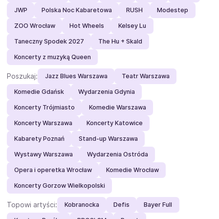
JWP
Polska Noc Kabaretowa
RUSH
Modestep
ZOO Wrocław
Hot Wheels
Kelsey Lu
Taneczny Spodek 2027
The Hu + Skald
Koncerty z muzyką Queen
Poszukaj:
Jazz Blues Warszawa
Teatr Warszawa
Komedie Gdańsk
Wydarzenia Gdynia
Koncerty Trójmiasto
Komedie Warszawa
Koncerty Warszawa
Koncerty Katowice
Kabarety Poznań
Stand-up Warszawa
Wystawy Warszawa
Wydarzenia Ostróda
Opera i operetka Wrocław
Komedie Wrocław
Koncerty Gorzow Wielkopolski
Topowi artyści:
Kobranocka
Defis
Bayer Full