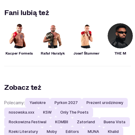
Nie są znane szczegóły, dla których Kacper Błoński
odszedł z Team X. Influencer kilkukrotnie jednak
Fani lubią też
sugerował, że stało się tak głównie ze względu na konflikt
ze Stuu.
Kacper Formela
Rafał Haratyk
Josef Štummer
THE M
Zobacz też
Polecamy:
Yaelokre
Pyrkon 2027
Prezent urodzinowy
nosowska.xxx
KSW
Only The Poets
Rockowizna Festiwal
KOMBII
Zatorland
Buena Vista
Rzeki Literatury
Moby
Editors
MUNA
Khalid