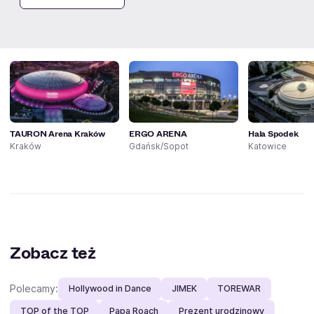
Fani lubią też
TAURON Arena Kraków
ERGO ARENA
Hala Spodek
Kraków
Gdańsk/Sopot
Katowice
Zobacz też
Polecamy:
Hollywood in Dance
JIMEK
TOREWAR
TOP of the TOP
Papa Roach
Prezent urodzinowy