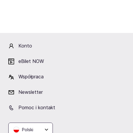
Opis
Konto
Żuławski Ośrodek Kultury
eBilet NOW
Obiekty w pobliżu
Współpraca
Newsletter
Pomoc i kontakt
Szkoła Podstawowa nr 2 w
Plac ul. Warszawska (obok
Szkoła Podstawo
Nowym Dworze Gdańskim
sklepu Mrówka)
Nowym Dworze 
Nowy Dwór Gdański
Nowy Dwór Gdański
Nowy Dwór Gda
Polski