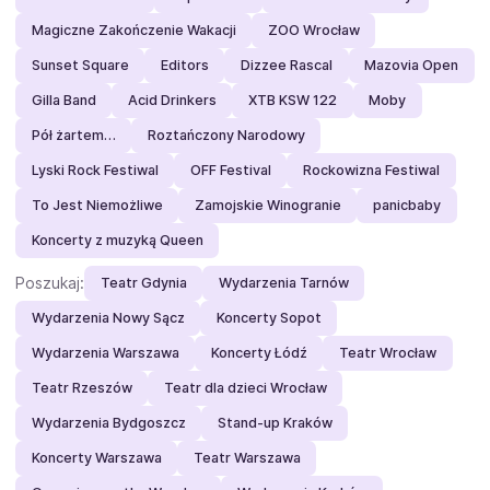
Magiczne Zakończenie Wakacji
ZOO Wrocław
Sunset Square
Editors
Dizzee Rascal
Mazovia Open
Gilla Band
Acid Drinkers
XTB KSW 122
Moby
Pół żartem…
Roztańczony Narodowy
Lyski Rock Festiwal
OFF Festival
Rockowizna Festiwal
To Jest Niemożliwe
Zamojskie Winogranie
panicbaby
Koncerty z muzyką Queen
Poszukaj:
Teatr Gdynia
Wydarzenia Tarnów
Wydarzenia Nowy Sącz
Koncerty Sopot
Wydarzenia Warszawa
Koncerty Łódź
Teatr Wrocław
Teatr Rzeszów
Teatr dla dzieci Wrocław
Wydarzenia Bydgoszcz
Stand-up Kraków
Koncerty Warszawa
Teatr Warszawa