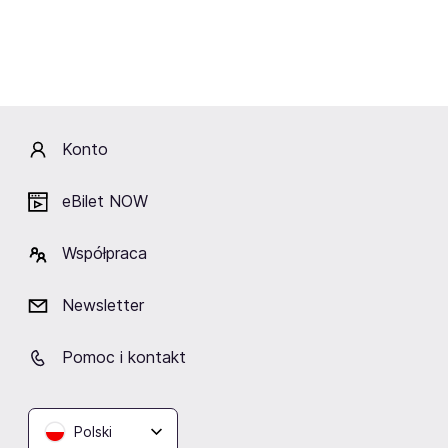
Miejski Dom Kultury w
Lublińcu
Lubliniec
Fani lubią też
Konto
eBilet NOW
Współpraca
TAURON Arena Kraków
ERGO ARENA
Hala Spodek
Kraków
Gdańsk/Sopot
Katowice
Newsletter
Pomoc i kontakt
Polski
Zobacz też