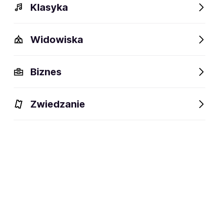
Klasyka
Widowiska
Biznes
Wydarzenia
Opis
Obiekty w pobliżu
Fani lubią t
Zwiedzanie
Wydarzenia
Aktualne
Wybrane dla Ciebie
Niedostępne w tym obiekcie