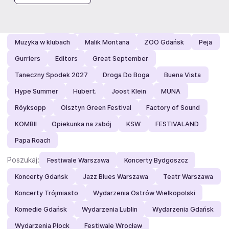
Polecamy:
SDM
Igo na hali
Andrea Bocelli
Muzyka w klubach
Malik Montana
ZOO Gdańsk
Peja
Gurriers
Editors
Great September
Taneczny Spodek 2027
Droga Do Boga
Buena Vista
Hype Summer
Hubert.
Joost Klein
MUNA
Röyksopp
Olsztyn Green Festival
Factory of Sound
KOMBII
Opiekunka na zabój
KSW
FESTIVALAND
Papa Roach
Poszukaj:
Festiwale Warszawa
Koncerty Bydgoszcz
Koncerty Gdańsk
Jazz Blues Warszawa
Teatr Warszawa
Koncerty Trójmiasto
Wydarzenia Ostrów Wielkopolski
Komedie Gdańsk
Wydarzenia Lublin
Wydarzenia Gdańsk
Wydarzenia Płock
Festiwale Wrocław