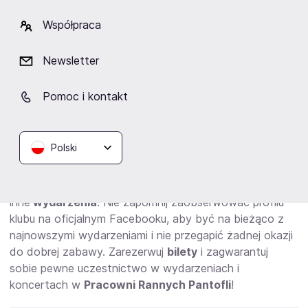
trzech muzyków: Andrzeja "Makara" Makarewicza
(gitara), Grzegorza "GRZ" Świerka (bas) oraz Ernesta
Współpraca
Dziedzica (perkusja). Ich muzyka, będąca mieszanką
rocka i bluesa, przyciąga uwagę swoim ciekawym
Newsletter
brzmieniem i oryginalnością.
Pomoc i kontakt
Pracownia Rannych Pantofli — bilety
Polski
Zachęcamy do odwiedzenia naszej strony internetowej
eBilet.pl, gdzie kupisz bilety na niektóre odbywające się
w
Pracowni Rannych Pantofli koncerty,
stand-upy i
inne
wydarzenia
. Nie zapomnij zaobserwować profilu
klubu na oficjalnym Facebooku, aby być na bieżąco z
najnowszymi wydarzeniami i nie przegapić żadnej okazji
do dobrej zabawy. Zarezerwuj
bilety
i zagwarantuj
sobie pewne uczestnictwo w wydarzeniach i
koncertach w
Pracowni Rannych Pantofli
!