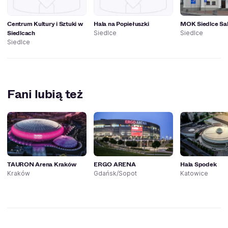
Centrum Kultury i Sztuki w
Hala na Popiełuszki
MOK Siedlce Sal
Siedlcach
Siedlce
Siedlce
Siedlce
Fani lubią też
TAURON Arena Kraków
ERGO ARENA
Hala Spodek
Kraków
Gdańsk/Sopot
Katowice