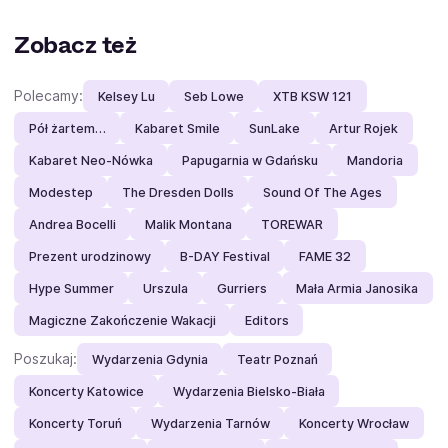
Zobacz też
Polecamy:
Kelsey Lu
Seb Lowe
XTB KSW 121
Pół żartem…
Kabaret Smile
SunLake
Artur Rojek
Kabaret Neo-Nówka
Papugarnia w Gdańsku
Mandoria
Modestep
The Dresden Dolls
Sound Of The Ages
Andrea Bocelli
Malik Montana
TOREWAR
Prezent urodzinowy
B-DAY Festival
FAME 32
Hype Summer
Urszula
Gurriers
Mała Armia Janosika
Magiczne Zakończenie Wakacji
Editors
Poszukaj:
Wydarzenia Gdynia
Teatr Poznań
Koncerty Katowice
Wydarzenia Bielsko-Biała
Koncerty Toruń
Wydarzenia Tarnów
Koncerty Wrocław