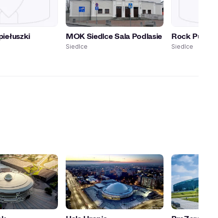
piełuszki
MOK Siedlce Sala Podlasie
Rock Pub L
Siedlce
Siedlce