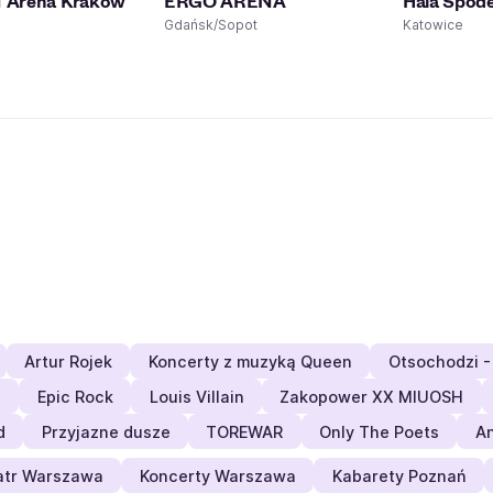
Arena Kraków
ERGO ARENA
Hala Spod
Gdańsk/Sopot
Katowice
Artur Rojek
Koncerty z muzyką Queen
Otsochodzi -
s
Epic Rock
Louis Villain
Zakopower XX MIUOSH
d
Przyjazne dusze
TOREWAR
Only The Poets
An
atr Warszawa
Koncerty Warszawa
Kabarety Poznań