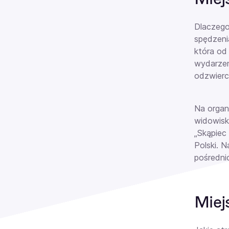
Dlaczeg
spędzeni
która od
wydarzen
odzwierc
Na orga
widowisk
„Skąpiec
Polski. 
pośrednic
Miej