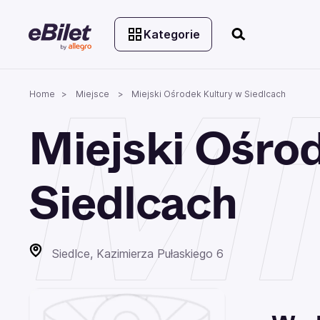
Kategorie
Mi
Home
Miejsce
Miejski Ośrodek Kultury w Siedlcach
Miejski Ośro
Siedlcach
Siedlce, Kazimierza Pułaskiego 6