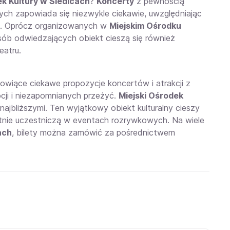
ek Kultury w Siedlcach
?
Koncerty
z pewnością
nych zapowiada się niezwykle ciekawie, uwzględniając
ku. Oprócz organizowanych w
Miejskim Ośrodku
sób odwiedzających obiekt cieszą się również
eatru.
nowiące ciekawe propozycje koncertów i atrakcji z
cji i niezapomnianych przeżyć.
Miejski Ośrodek
jbliższymi. Ten wyjątkowy obiekt kulturalny cieszy
tnie uczestniczą w eventach rozrywkowych. Na wiele
ach
,
bilety
można zamówić za pośrednictwem