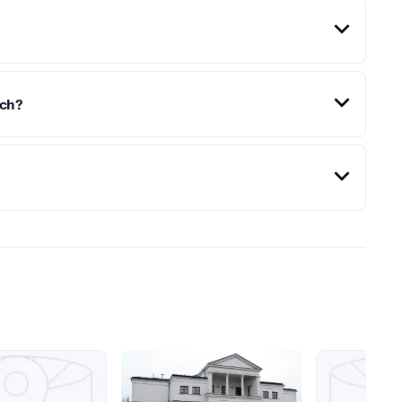
 Pułaskiego 6.
ach?
 wystąpili m.in. Kabaret Nowaki, Kabaret JURKI czy