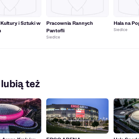
Kultury i Sztuki w
Pracownia Rannych
Hala na Po
h
Pantofli
Siedlce
Siedlce
 lubią też