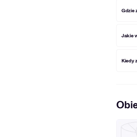
Gdzie 
Miejsk
Jakie 
W obie
Kiedy 
Mikrom
Miejsk
Obie