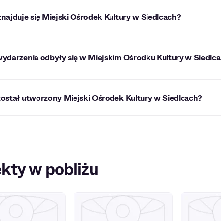
znajduje się Miejski Ośrodek Kultury w Siedlcach?
i Ośrodek Kultury w Siedlcach znajduje się przy ul. Kazimierza
wydarzenia odbyły się w Miejskim Ośrodku Kultury w Siedlc
kcie odbywają się koncerty, kabarety i spektakle. Na scenie
został utworzony Miejski Ośrodek Kultury w Siedlcach?
usic.
i Ośrodek Kultury w Siedlcach powstał w XX wieku.
kty w pobliżu