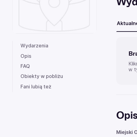
Wyd
Aktualn
Wydarzenia
Br
Opis
Kli
FAQ
w t
Obiekty w pobliżu
Fani lubią też
Opi
Miejski 