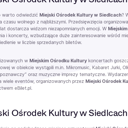
o warto odwiedzić
Miejski Ośrodek Kultury w Siedlcach
? 
a czasu wolnego z najbliższymi. Przedsięwzięcia organizowa
 lat dostarcza widzom niezapomnianych emocji. W
Miejskim
ia
i koncerty, wzbudzające duże zainteresowanie wśród mies
iedlenie w liczbie sprzedanych
biletów.
nizowanych w
Miejskim Ośrodku Kultury
koncertach
goszcz
owej w obiekcie wystąpili m.in. Mikromusic, Kabaret Jurki
 poznawczy” oraz muzyczne imprezy tematyczne. Wydarzenia 
Na wiele eventów, organizowanych przez
Miejski Ośrodek Ku
twem eBilet.pl.
ski Ośrodek Kultury w Siedlcach