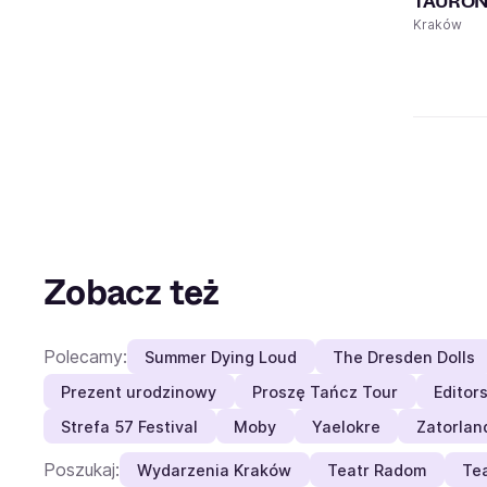
TAURON 
Kraków
Zobacz też
Polecamy:
Summer Dying Loud
The Dresden Dolls
Prezent urodzinowy
Proszę Tańcz Tour
Editor
Strefa 57 Festival
Moby
Yaelokre
Zatorlan
Poszukaj:
Wydarzenia Kraków
Teatr Radom
Te