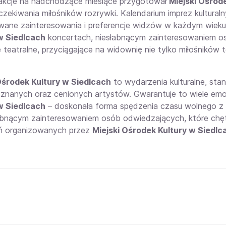
rakcje na nadchodzące miesiące przygotował
Miejski Ośrod
oczekiwania miłośników rozrywki. Kalendarium imprez kultural
wane zainteresowania i preferencje widzów w każdym wie
w Siedlcach
koncertach
, niesłabnącym zainteresowaniem o
 teatralne, przyciągające na widownię nie tylko miłośników t
Ośrodek Kultury w Siedlcach
to wydarzenia
kulturalne, sta
 znanych oraz cenionych artystów. Gwarantuje to wiele emo
w Siedlcach
– doskonała forma spędzenia czasu wolnego z na
łabnącym zainteresowaniem osób odwiedzających, które chę
ń organizowanych przez
Miejski Ośrodek Kultury w Siedlc