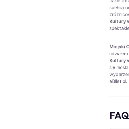
Jakie at
spełnią 
zróżnico
Kultury 
spektakle
Miejski 
udziałem
Kultury 
się nies
wydarze
eBilet.pl.
FAQ