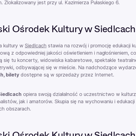
. Zlokalizowany jest przy ul. Kazimierza Pułaskiego 6.
ski Ośrodek Kultury w Siedlcach:
a kultury w
Siedlcach
stawia na rozwój i promocję edukacji k
ową z odpowiedniej jakości oświetleniem i nagłośnieniem, c
 się tu koncerty, widowiska kabaretowe, spektakle teatral
zrywki, odbywającej się w mieście. Na nadchodzące wydar
h, bilety
dostępne są w sprzedaży przez Internet.
iedlcach
opiera swoją działalność o uczestnictwo w kulturz
alistów, jak i amatorów. Skupia się na wychowaniu i edukacj
ch obszarach.
ski Ośrodek Kultury w Siedlcach