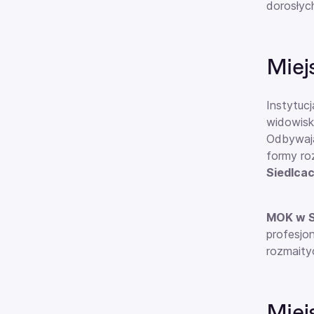
dorosłych
Miej
Instytucj
widowisk
Odbywają
formy ro
Siedlcac
MOK w S
profesjon
rozmaity
Miej