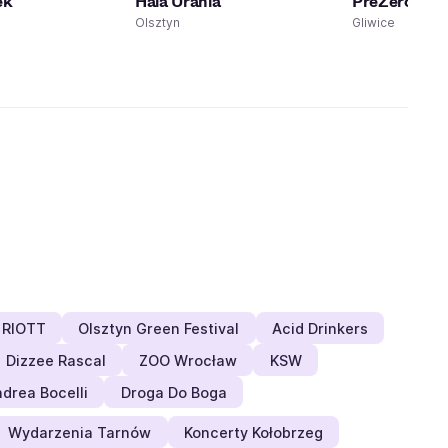
ek
Hala Urania
PreZero Are
Olsztyn
Gliwice
 RIOTT
Olsztyn Green Festival
Acid Drinkers
Dizzee Rascal
ZOO Wrocław
KSW
drea Bocelli
Droga Do Boga
Wydarzenia Tarnów
Koncerty Kołobrzeg