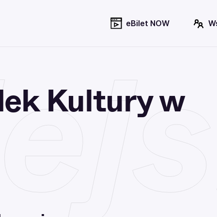
eBilet NOW
W
ejs
dek Kultury w