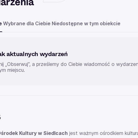
arzenia
e
Wybrane dla Ciebie
Niedostępne w tym obiekcie
ak aktualnych wydarzeń
knij „Obserwuj”, a prześlemy do Ciebie wiadomość o wydarz
ym miejscu.
s
Ośrodek Kultury w Siedlcach
jest ważnym ośrodkiem kultura