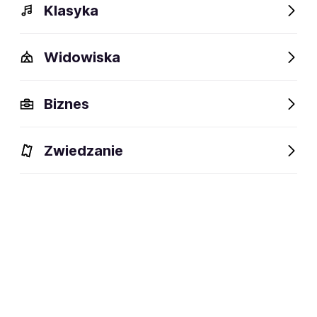
Klasyka
Widowiska
Biznes
Wydarzenia
Opis
Fani lubią też
Zwiedzanie
Wydarzenia
Aktualne
Wybrane dla Ciebie
Niedostępne w tym obiekcie