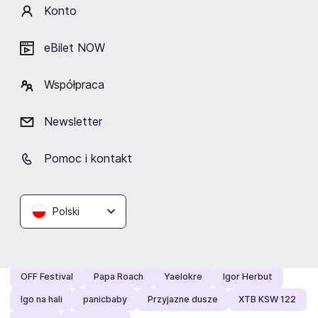
Konto
eBilet NOW
Współpraca
Zobacz też
Newsletter
Polecamy:
Only The Poets
Koncerty z muzyką Queen
Pomoc i kontakt
Pyrkon 2027
Dizzee Rascal
Magiczne Zakończenie Wakacji
ZOO Gdańsk
Kabaret Smile
Pucio Na Wsi
TOP of the TOP
Polski
Wiktor Waligóra
FESTIVALAND
Taneczny Spodek 2027
Louis Villain
Koncerty przy świecach
PRO8L3M
OFF Festival
Papa Roach
Yaelokre
Igor Herbut
Igo na hali
panicbaby
Przyjazne dusze
XTB KSW 122