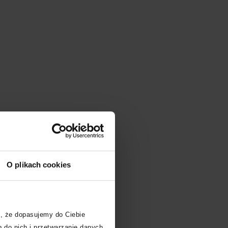
O plikach cookies
, że dopasujemy do Ciebie
 do nich i przetwarzanie danych