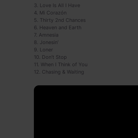
3. Love Is All I Have
4. Mi Corazón
5. Thirty 2nd Chances
6. Heaven and Earth
7. Amnesia
8. Jonesin’
9. Loner
10. Don’t Stop
11. When I Think of You
12. Chasing & Waiting