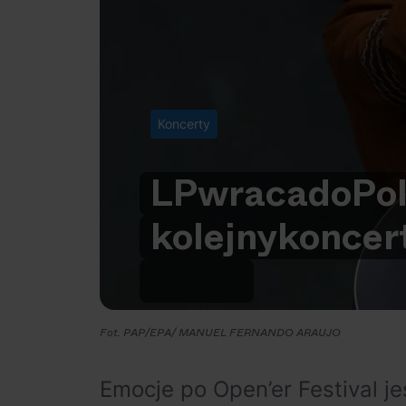
Koncerty
LP
wraca
do
Pol
kolejny
koncer
Fot. PAP/EPA/ MANUEL FERNANDO ARAUJO
Emocje po Open’er Festival j