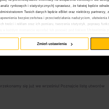
analiz rynkowych i statystycznych) sprawiasz, że łatwiej będzie odnale
dministratorem Twoich danych będzie eBilet oraz niektórzy partnerzy, 
pewnienia bezpieczeństwa i przeciwdziałania nadużyciom, ułatwienia k
h treści i reklam oraz ich pomiaru, tworzenia statystyk, poprawy funk
Ustawienia p
ją w każdym momencie wycofać lub ponowić pod linkiem
pływa na legalność uprzedniego przetwarzania.
Zmień ustawienia
przekonamy się już we wrześniu! Poznajcie listę utworów