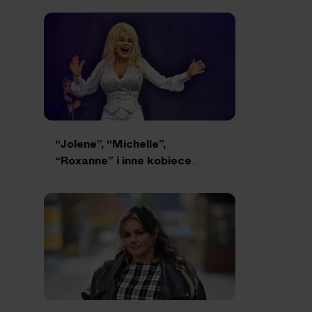
“Jolene”, “Michelle”,
“Roxanne” i inne kobiece
imiona w piosenkach
o