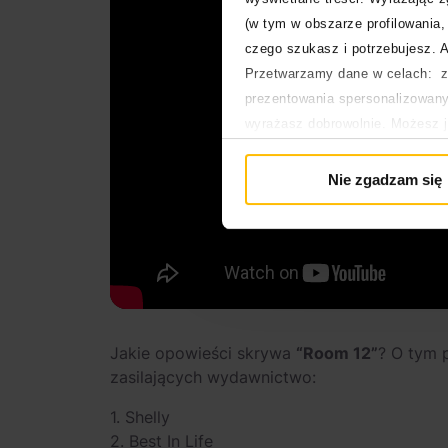
(w tym w obszarze profilowania, 
czego szukasz i potrzebujesz. A
Przetwarzamy dane w celach: za
prezentowania spersonalizowanyc
wyrażasz dobrowolnie. Możesz 
głównej. Wycofanie zgody nie w
Polityka prywatności
Nie zgadzam się
Polityka plików cookies
Jakie opowieści skrywa
“Room 12”
? O tym 
zasilających wydawnictwo:
1. Shelly
2. Best In Life