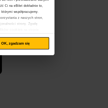
źć Ci na eBilet dokładnie to,
z którymi współpracujemy.
orzystania z naszych stron,
cjonalności strony. Zgodę
lików cookies
na stronie
OK, zgadzam się