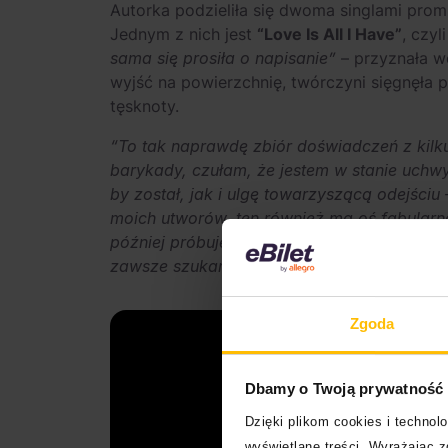
Autorka podzieliła się dwoma singlami prom
Jednym z nich jest
“Love Is All I Have”
, czyl
sama się prosiła o napisanie”
– przyznała wo
wyjść na powierzchnię, twórczyni sięgnęła 
tęsknoty.
“To tak naprawdę zbiór doświadczeń z kilk
barykady, czułam, że jestem w stanie uchw
by został, jak i ulgę towarzyszącą odejściu
moich utworów, ten również ma oś fabularną
później próbuję przedrzeć się przez nie ku
zawsze szukam tego jednego momentu, w któr
Zgoda
Dbamy o Twoją prywatność
Dzięki plikom cookies i techno
wyświetlane treści. Wyrażając 