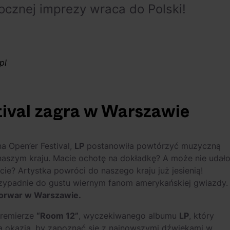
ocznej imprezy wraca do Polski!
pl
ival zagra w Warszawie
a Open’er Festival,
LP
postanowiła powtórzyć muzyczną
aszym kraju. Macie ochotę na dokładkę? A może nie udał
ie? Artystka powróci do naszego kraju już jesienią!
rzypadnie do gustu wiernym fanom amerykańskiej gwiazdy.
Torwar w Warszawie.
premierze
“Room 12”
, wyczekiwanego albumu
LP
, który
a okazja, by zapoznać się z najnowszymi dźwiękami w