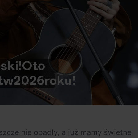
ski!
Oto
t
w
2026
roku!
eszcze nie opadły, a już mamy świetne