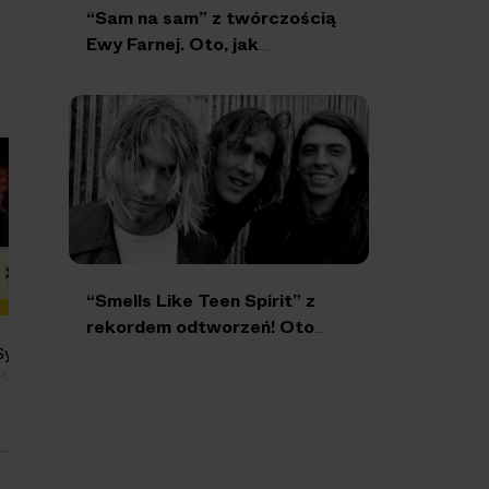
“Sam na sam” z twórczością
Ewy Farnej. Oto, jak
przebiegała jej kariera
“Smells Like Teen Spirit” z
rekordem odtworzeń! Oto
historia hitu Nirvany
Symfonicznie
IRA
D
ągrowiec i inne
Toruń, Tychy, Wrocław
W