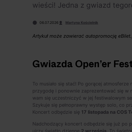
wieści! Jedna z gwiazd tegor
06.07.2026
Martyna Kościelnik
Artykuł może zawierać autopromocję eBilet.
Gwiazda Open’er Fest
To musiało się stać! Po gorącej atmosferze n
przygodę i ponownie zaprezentować się w n
wam się uczestniczyć w jej festiwalowym sec
Szykuje się pełnoprawny występ solo, co p
Koncert odbędzie się
17 listopada na COS 
Nadchodzący koncert odbędzie się już po 
ujrzy światło dzienne
2 września.
To świetn