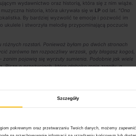
ującym wydawnictwo oraz historią, która się z nim wiąże.
i muzyczna historia, która ukrywała się w
LP
od lat.
“Ona
kalistka. By bardziej wyzwolić te emocje i pozwolić im
po ukulele i stworzyła melodię przypominającą poczucie
u różnych rozstań. Ponieważ byłam po dwóch stronach
ycić zarówno ten rozpaczliwy wrzask, gdy błagasz kogoś,
 – zanim pojawią się wyrzuty sumienia. Podobnie jak wiele
. Piszę o przeżyciach, które głęboko mnie zraniły, a
 czemuś, co daje nadzieję. W ostatecznym rozrachunku
ym staję się bohaterką własnej historii” –
tłumaczy
LP
.
Szczegóły
logiom pokrewnym oraz przetwarzaniu Twoich danych, możemy zapewnić
zgodę na przechowywanie informacji na urządzeniu końcowym lub dostęp