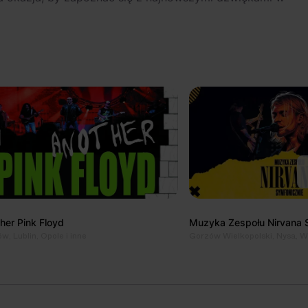
her Pink Floyd
Muzyka Zespołu Nirvana 
w, Lublin, Opole i inne
Gorzów Wielkopolski, Nysa, W