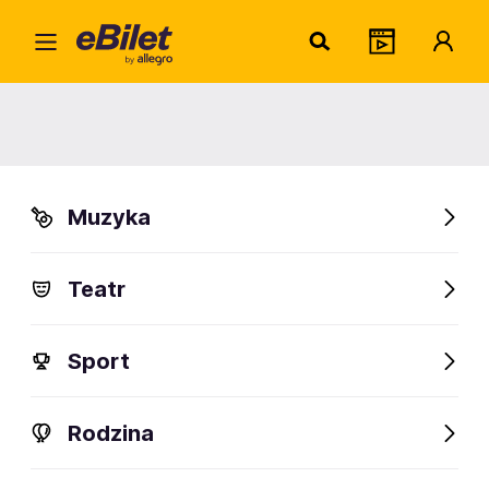
Saxo
Home
Artysta
Saxon
Saxon
Muzyka
Sprawdź wydarzenia
Teatr
FanAlert
Sport
Rodzina