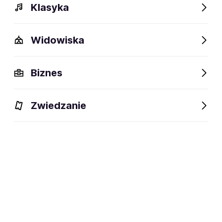
Klasyka
Widowiska
Szczegóły
Opis
Wydarzenia
Fani lubią też
Biznes
Szczegóły
Zwiedzanie
social media:
Zapisz się na
Saxon