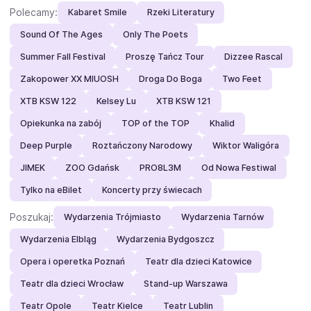
Polecamy:
Kabaret Smile
Rzeki Literatury
Sound Of The Ages
Only The Poets
Summer Fall Festival
Proszę Tańcz Tour
Dizzee Rascal
Zakopower XX MIUOSH
Droga Do Boga
Two Feet
XTB KSW 122
Kelsey Lu
XTB KSW 121
Opiekunka na zabój
TOP of the TOP
Khalid
Deep Purple
Roztańczony Narodowy
Wiktor Waligóra
JIMEK
ZOO Gdańsk
PRO8L3M
Od Nowa Festiwal
Tylko na eBilet
Koncerty przy świecach
Poszukaj:
Wydarzenia Trójmiasto
Wydarzenia Tarnów
Wydarzenia Elbląg
Wydarzenia Bydgoszcz
Opera i operetka Poznań
Teatr dla dzieci Katowice
Teatr dla dzieci Wrocław
Stand-up Warszawa
Teatr Opole
Teatr Kielce
Teatr Lublin