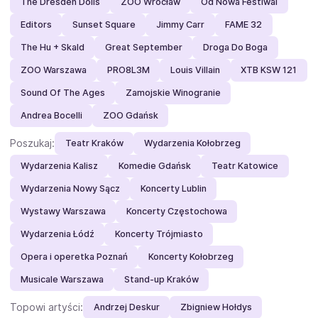
The Dresden Dolls
ZOO Wrocław
Od Nowa Festiwal
Editors
Sunset Square
Jimmy Carr
FAME 32
The Hu + Skald
Great September
Droga Do Boga
ZOO Warszawa
PRO8L3M
Louis Villain
XTB KSW 121
Sound Of The Ages
Zamojskie Winogranie
Andrea Bocelli
ZOO Gdańsk
Poszukaj:
Teatr Kraków
Wydarzenia Kołobrzeg
Wydarzenia Kalisz
Komedie Gdańsk
Teatr Katowice
Wydarzenia Nowy Sącz
Koncerty Lublin
Wystawy Warszawa
Koncerty Częstochowa
Wydarzenia Łódź
Koncerty Trójmiasto
Opera i operetka Poznań
Koncerty Kołobrzeg
Musicale Warszawa
Stand-up Kraków
Topowi artyści:
Andrzej Deskur
Zbigniew Hołdys