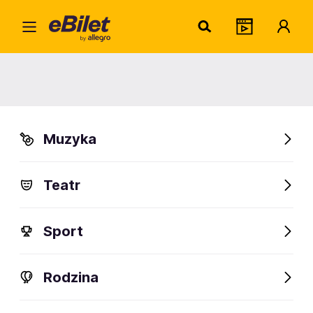
Black
Home
Artysta
Black Label Society
Black Label Society
Muzyka
Sprawdź wydarzenia
Teatr
FanAlert
Sport
Rodzina