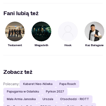
Miejscowości, w których Black Label Society
wystąpi w najbliższym czasie:
Kraków
.
Fani lubią też
Testament
Megadeth
Houk
Kaz Bałagane
Zobacz też
Polecamy:
Kabaret Neo-Nówka
Papa Roach
Papugarnia w Gdańsku
Pyrkon 2027
Mała Armia Janosika
Urszula
Otsochodzi - RIOTT