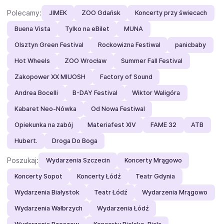
Polecamy:
JIMEK
ZOO Gdańsk
Koncerty przy świecach
Buena Vista
Tylko na eBilet
MUNA
Olsztyn Green Festival
Rockowizna Festiwal
panicbaby
Hot Wheels
ZOO Wrocław
Summer Fall Festival
Zakopower XX MIUOSH
Factory of Sound
Andrea Bocelli
B-DAY Festival
Wiktor Waligóra
Kabaret Neo-Nówka
Od Nowa Festiwal
Opiekunka na zabój
Materiafest XIV
FAME 32
ATB
Hubert.
Droga Do Boga
Poszukaj:
Wydarzenia Szczecin
Koncerty Mrągowo
Koncerty Sopot
Koncerty Łódź
Teatr Gdynia
Wydarzenia Białystok
Teatr Łódź
Wydarzenia Mrągowo
Wydarzenia Wałbrzych
Wydarzenia Łódź