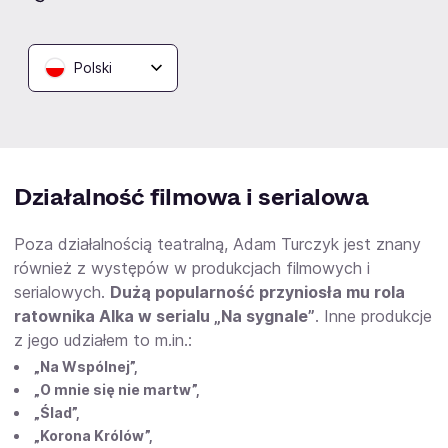
„Miłość” i „Poczekalnia sześć-dwa-zero”
podczas
35. Festiwalu Szkół Teatralnych w Łodzi oraz
nagrodę
dla zespołu aktorskiego spektaklu „Awantura w
Polski
Chioggi”
(Teatr Wybrzeże w Gdańsku) na 62. Kaliskich
Spotkaniach Teatralnych (rok 2022). Jedno jest pewne,
to dość okazały dorobek teatralny!
Działalność filmowa i serialowa
Poza działalnością teatralną, Adam Turczyk jest znany
również z występów w produkcjach filmowych i
serialowych.
Dużą popularność przyniosła mu rola
ratownika Alka w serialu „Na sygnale”
. Inne produkcje
z jego udziałem to m.in.:
„Na Wspólnej”,
„O mnie się nie martw”,
„Ślad”,
„Korona Królów”,