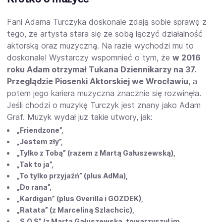
Fani Adama Turczyka doskonale zdają sobie sprawę z
tego, że artysta stara się ze sobą łączyć działalność
aktorską oraz muzyczną. Na razie wychodzi mu to
doskonale! Wystarczy wspomnieć o tym, że
w 2016
roku Adam otrzymał Tukana Dziennikarzy na 37.
Przeglądzie Piosenki Aktorskiej we Wrocławiu
, a
potem jego kariera muzyczna znacznie się rozwinęła.
Jeśli chodzi o muzykę Turczyk jest znany jako Adam
Graf. Muzyk wydał już takie utwory, jak:
„Friendzone”,
„Jestem zły”,
„Tylko z Tobą” (razem z Martą Gałuszewską),
„Tak to ja”,
„To tylko przyjaźń” (plus AdMa),
„Do rana”,
„Kardigan” (plus Gverilla i GOZDEK),
„Ratata” (z Marceliną Szlachcic),
„S.O.S” (z Martą Gałuszewską, towarzyszył im