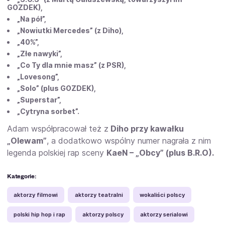
GOZDEK),
„Na pół”,
„Nowiutki Mercedes” (z Diho),
„40%”,
„Złe nawyki”,
„Co Ty dla mnie masz” (z PSR),
„Lovesong”,
„Solo” (plus GOZDEK),
„Superstar”,
„Cytryna sorbet”.
Adam współpracował też z
Diho przy kawałku
„Olewam”
, a dodatkowo wspólny numer nagrała z nim
legenda polskiej rap sceny
KaeN – „Obcy” (plus B.R.O).
Kategorie:
aktorzy filmowi
aktorzy teatralni
wokaliści polscy
polski hip hop i rap
aktorzy polscy
aktorzy serialowi