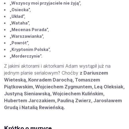
„Wszyscy moi przyjaciele nie żyją”,
„Osiecka”,
„Układ”,
„Wataha”,
„Mecenas Porada”,
„Warszawianka”,
„Powrót”,
„Kryptonim Polska”,
„Morderczynie”.
Z jakimi aktorami i aktorkami Adam wystąpił już na
jednym planie serialowym? Choćby
z Dariuszem
Wieteską, Konradem Darochą, Tomaszem
Piątkowskim, Wojciechem Zygmuntem, Leą Oleksiak,
Justyną Sieniawską, Wojciechem Kulińskim,
Hubertem Jarczakiem, Pauliną Zwierz, Jarosławem
Grudą i Natalią Rewieńską.
Krótko o muzyce