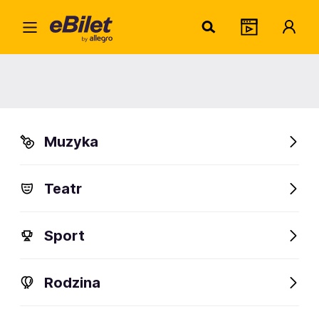
Adam
Home
Artysta
Adam Turczyk
Adam Turczyk
Muzyka
Sprawdź wydarzenia
Teatr
FanAlert
Sport
Rodzina