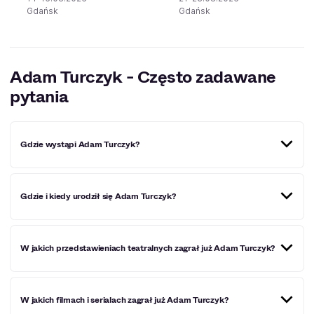
Gdańsk
Gdańsk
Adam Turczyk - Często zadawane
pytania
Gdzie wystąpi Adam Turczyk?
Miejscowości, w których Adam Turczyk wystąpi w
Gdzie i kiedy urodził się Adam Turczyk?
najbliższym czasie:
Gdańsk
.
Adam Turczyk (znany też jako Adam Graf) urodził się 1
W jakich przedstawieniach teatralnych zagrał już Adam Turczyk?
grudnia 1990 roku w Warszawie. Jest aktorem teatralnym,
filmowym i serialowym oraz muzykiem. Absolwent
Akademii Sztuk Teatralnych im. Stanisława Wyspiańskiego
(na Wydziale Aktorskim we Wrocławiu).
Adama Turczyka można było już oglądać m.in. w takich
W jakich filmach i serialach zagrał już Adam Turczyk?
przedstawieniach teatralnych, jak: „Zbrodnia i kara”,
„Miłość”, „Poczekalnia sześć-dwa-zero”, „Inteligenci”,