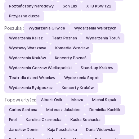
Roztańczony Narodowy
Son Lux
XTB KSW 122
Przyjazne dusze
Poszukaj:
Wydarzenia Gliwice
Wydarzenia Wałbrzych
Wydarzenia Kalisz
Teatr Poznań
Wydarzenia Toruń
Wystawy Warszawa
Komedie Wrocław
Wydarzenia Kraków
Koncerty Poznań
Wydarzenia Gorzow Wielkopolski
Stand-up Kraków
Teatr dla dzieci Wrocław
Wydarzenia Sopot
Wydarzenia Bydgoszcz
Koncerty Kraków
Topowi artyści:
Albert Osik
Mrozu
Michał Szpak
Carlos Santana
Mateusz Jakubiec
Dominika Kachlik
Feel
Karolina Czarnecka
Kaśka Sochacka
Jarosław Domin
Kaja Paschalska
Daria Widawska