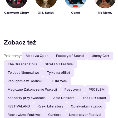
Czerwone Gitary
XIII. Století
Coma
No Mercy
Zobacz też
Polecamy:
Mazovia Open
Factory of Sound
Jimmy Carr
The Dresden Dolls
Strefa 57 Festival
To Jest Niemożliwe
Tylko na eBilet
Papugarnia w Gdańsku
TOREWAR
Magiczne Zakończenie Wakacji
Pozytywni
PRO8L3M
Koncerty przy świecach
Acid Drinkers
The Hu + Skald
FESTIVALAND
Rzeki Literatury
Opiekunka na zabój
Rockowizna Festiwal
Gurriers
Undercover Festival