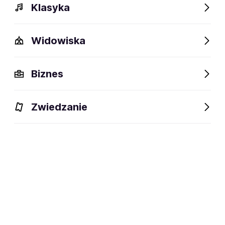
Klasyka
Widowiska
Szczegóły
Opis
Wydarzenia
Fani lubią też
Biznes
Szczegóły
Zwiedzanie
Szwecja
miejsce powstania:
Agnetha Fältskog, Björn Ulvaeus,
członkowie:
Benny Andersson, Anni-Frid
Lyngstad
zespół popowy, rockowy, pop-
dyscyplina:
rockowy
social media: