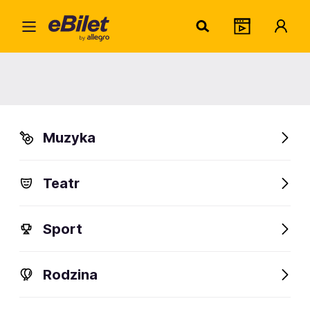
ABB
Home
Artysta
ABBA
ABBA
Muzyka
Sprawdź wydarzenia
Teatr
FanAlert
Sport
Rodzina