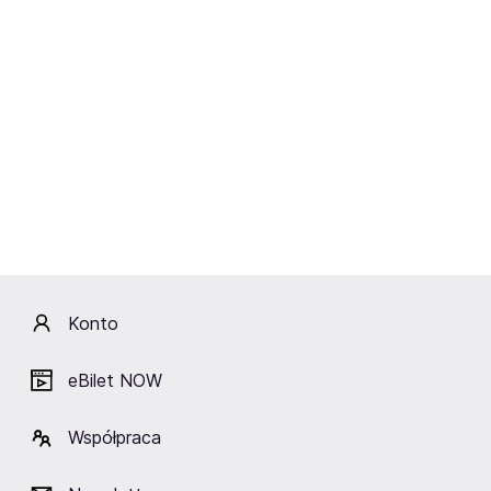
Wtorek
10.11.2026
19:00
REDADLER SPÓŁKA Z OGRANICZONĄ
ODPOWIEDZIALNOŚCIĄ
Michał Wiśniewski Akustycznie 3
Sieradz,
Sieradzkie Centrum Kultury
Kup bilety
od 181,90 zł
Cena zawiera wszystkie opłaty obowiązkowe.
Konto
eBilet NOW
Opis
Współpraca
Sieradzkie Centrum Kultury powstało w 2010 roku, jako
kontynuacja działalności Miejskiego Domu Kultury w