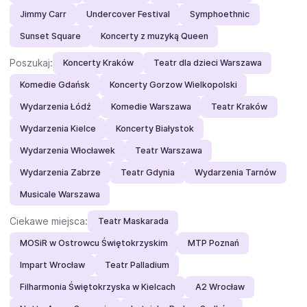
Jimmy Carr
Undercover Festival
Symphoethnic
Sunset Square
Koncerty z muzyką Queen
Poszukaj:
Koncerty Kraków
Teatr dla dzieci Warszawa
Komedie Gdańsk
Koncerty Gorzow Wielkopolski
Wydarzenia Łódź
Komedie Warszawa
Teatr Kraków
Wydarzenia Kielce
Koncerty Białystok
Wydarzenia Włocławek
Teatr Warszawa
Wydarzenia Zabrze
Teatr Gdynia
Wydarzenia Tarnów
Musicale Warszawa
Ciekawe miejsca:
Teatr Maskarada
MOSiR w Ostrowcu Świętokrzyskim
MTP Poznań
Impart Wrocław
Teatr Palladium
Filharmonia Świętokrzyska w Kielcach
A2 Wrocław