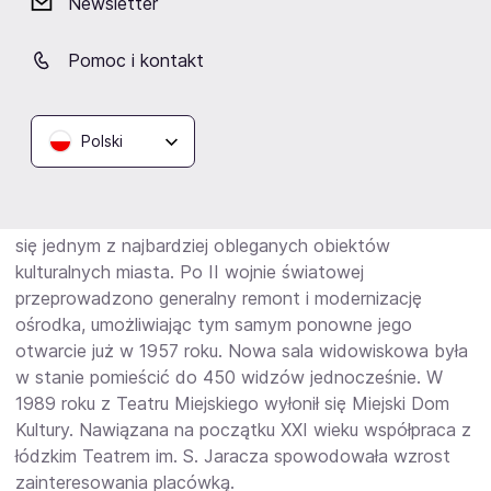
Newsletter
Sieradzu. Historia tradycji kulturalnej tego miejsca sięga
już końca XIX wieku. W budynku, w którym współcześnie
Pomoc i kontakt
mieści się Sieradzkie Centrum Kultury, pierwotnie
znajdowały się stajnie pocztowe, a następnie ochronka
dla sierot i pierwsza sala teatralna. Samodzielny
budynek teatru wybudowano dopiero w 1874 roku,
Polski
zgodnie z projektem Władysława Oraczewskiego. W
dwudziestoleciu międzywojennym przeszedł w ręce
Sieradzkiego Towarzystwa Muzycznego „Lutnia” i stał
się jednym z najbardziej obleganych obiektów
kulturalnych miasta. Po II wojnie światowej
przeprowadzono generalny remont i modernizację
ośrodka, umożliwiając tym samym ponowne jego
otwarcie już w 1957 roku. Nowa sala widowiskowa była
w stanie pomieścić do 450 widzów jednocześnie. W
1989 roku z Teatru Miejskiego wyłonił się Miejski Dom
Kultury. Nawiązana na początku XXI wieku współpraca z
łódzkim Teatrem im. S. Jaracza spowodowała wzrost
zainteresowania placówką.