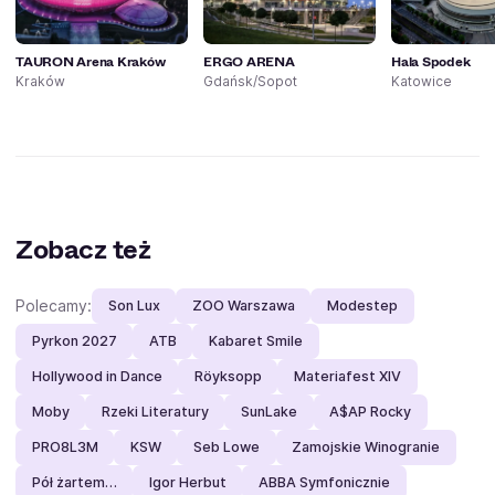
TAURON Arena Kraków
ERGO ARENA
Hala Spodek
Kraków
Gdańsk/Sopot
Katowice
Zobacz też
Polecamy:
Son Lux
ZOO Warszawa
Modestep
Pyrkon 2027
ATB
Kabaret Smile
Hollywood in Dance
Röyksopp
Materiafest XIV
Moby
Rzeki Literatury
SunLake
A$AP Rocky
PRO8L3M
KSW
Seb Lowe
Zamojskie Winogranie
Pół żartem…
Igor Herbut
ABBA Symfonicznie