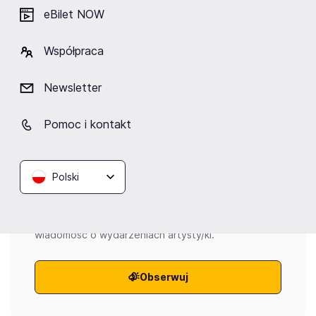
eBilet NOW
4.0
Współpraca
Newsletter
Wydarzenia
Pomoc i kontakt
Aktualne
Wybrane dla Ciebie
Zakończone
Polski
Brak aktualnych wydarzeń
Kliknij „Obserwuj”, a prześlemy do Ciebie
wiadomość o wydarzeniach artysty/ki.
Obserwuj