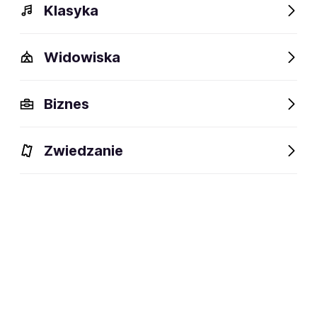
Klasyka
Widowiska
Szczegóły
Opis
Wydarzenia
Fani lubią też
Biznes
Szczegóły
Zwiedzanie
social media:
Zapisz się na
Slaves