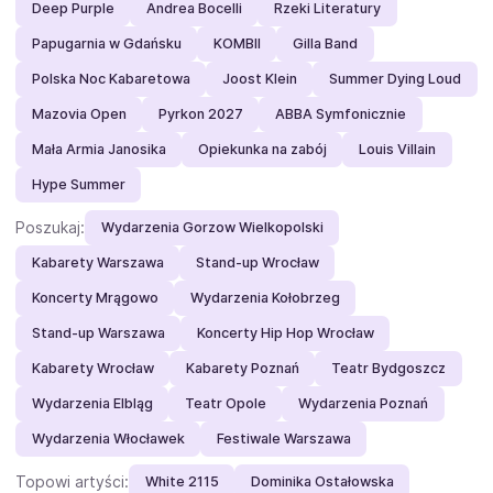
Deep Purple
Andrea Bocelli
Rzeki Literatury
Papugarnia w Gdańsku
KOMBII
Gilla Band
Polska Noc Kabaretowa
Joost Klein
Summer Dying Loud
Mazovia Open
Pyrkon 2027
ABBA Symfonicznie
Mała Armia Janosika
Opiekunka na zabój
Louis Villain
Hype Summer
Poszukaj:
Wydarzenia Gorzow Wielkopolski
Kabarety Warszawa
Stand-up Wrocław
Koncerty Mrągowo
Wydarzenia Kołobrzeg
Stand-up Warszawa
Koncerty Hip Hop Wrocław
Kabarety Wrocław
Kabarety Poznań
Teatr Bydgoszcz
Wydarzenia Elbląg
Teatr Opole
Wydarzenia Poznań
Wydarzenia Włocławek
Festiwale Warszawa
Topowi artyści:
White 2115
Dominika Ostałowska