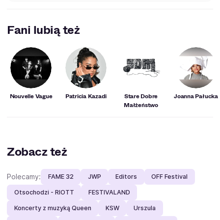
Fani lubią też
Nouvelle Vague
Patricia Kazadi
Stare Dobre
Joanna Pałucka
Małżeństwo
Zobacz też
Polecamy:
FAME 32
JWP
Editors
OFF Festival
Otsochodzi - RIOTT
FESTIVALAND
Koncerty z muzyką Queen
KSW
Urszula