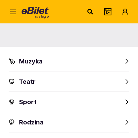
Slave
Home
Artysta
Slaves
Slaves
Muzyka
Sprawdź wydarzenia
Teatr
FanAlert
Sport
Rodzina