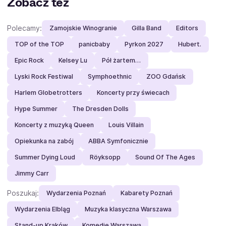
Zobacz też
Polecamy:
Zamojskie Winogranie
Gilla Band
Editors
TOP of the TOP
panicbaby
Pyrkon 2027
Hubert.
Epic Rock
Kelsey Lu
Pół żartem…
Lyski Rock Festiwal
Symphoethnic
ZOO Gdańsk
Harlem Globetrotters
Koncerty przy świecach
Hype Summer
The Dresden Dolls
Koncerty z muzyką Queen
Louis Villain
Opiekunka na zabój
ABBA Symfonicznie
Summer Dying Loud
Röyksopp
Sound Of The Ages
Jimmy Carr
Poszukaj:
Wydarzenia Poznań
Kabarety Poznań
Wydarzenia Elbląg
Muzyka klasyczna Warszawa
Stand-up Kraków
Komedie Warszawa