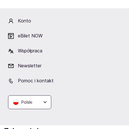
Kliknij „Obserwuj”, a prześlemy do Ciebie
wiadomość o wydarzeniach artysty/ki.
Konto
Obserwuj
eBilet NOW
Współpraca
Fani lubią też
Newsletter
Pomoc i kontakt
Cory Henry
dezydery
Jacek
Boris Brejcha
Polski
Sienkiewicz