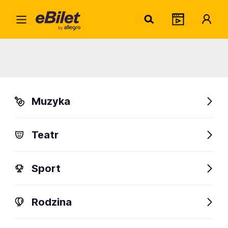
Radic
Home
Artysta
Radicall
Radicall
Muzyka
Sprawdź wydarzenia
Teatr
FanAlert
Sport
Rodzina