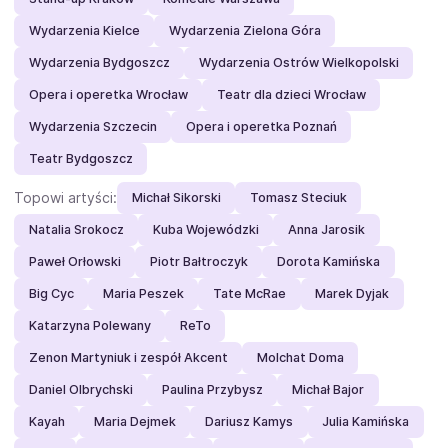
Wydarzenia Kielce
Wydarzenia Zielona Góra
Wydarzenia Bydgoszcz
Wydarzenia Ostrów Wielkopolski
Opera i operetka Wrocław
Teatr dla dzieci Wrocław
Wydarzenia Szczecin
Opera i operetka Poznań
Teatr Bydgoszcz
Topowi artyści:
Michał Sikorski
Tomasz Steciuk
Natalia Srokocz
Kuba Wojewódzki
Anna Jarosik
Paweł Orłowski
Piotr Bałtroczyk
Dorota Kamińska
Big Cyc
Maria Peszek
Tate McRae
Marek Dyjak
Katarzyna Polewany
ReTo
Zenon Martyniuk i zespół Akcent
Molchat Doma
Daniel Olbrychski
Paulina Przybysz
Michał Bajor
Kayah
Maria Dejmek
Dariusz Kamys
Julia Kamińska