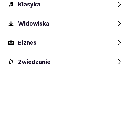
Klasyka
Widowiska
Opis
Wydarzenia
Fani lubią też
Biznes
Zwiedzanie
Zapisz się na
Radicall
Email
Zapisz się na FanAlert