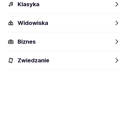
Klasyka
Widowiska
Szczegóły
Opis
Wydarzenia
FAQ
Fani lubią też
Biznes
Szczegóły
Zwiedzanie
26 lat
wiek:
11.04.2000
data urodzenia:
Atlanta, Stany Zjednoczone
miejsce urodzenia:
Raper, producent muzyczny i autor
dyscyplina:
tekstów
social media: