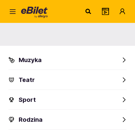
Ken 
Home
Artysta
Ken Carson
Ken Carson
Muzyka
Sprawdź wydarzenia
Teatr
FanAlert
57
Sport
Rodzina