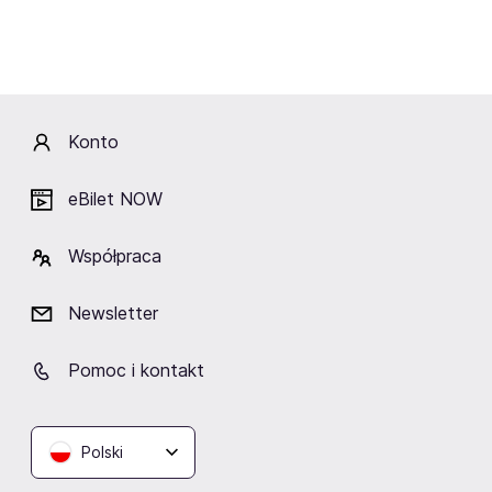
Z kim współpracował Ken Carson?
Ken Carson ma na swoim koncie współprace z wieloma
cenionymi nazwiskami z branży muzycznej. Do tej pory
Konto
mogliśmy usłyszeć efekty jego kolaboracji z takimi
artystami jak:
eBilet NOW
Destroy Lonely - we współpracy artystów powstał
utwór "MDMA'",
SoFaygo - we współpracy artystów powstał utwór "Hell
Współpraca
Yeah",
Playboi Carti - we współpracy artystów powstał utwór
Newsletter
"Hardy Boys",
Internet Money, Lil Tecca - we współpracy artystów
powstał utwór "She Want Some More",
Pomoc i kontakt
Homixide Gang - we współpracy artystów powstał
utwór "Stunt",
Lil Yachty - we współpracy artystów powstał utwór
"Can't Go".
Polski
Kategorie: