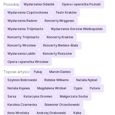
Poszukaj:
Wydarzenia Gdańsk
Opera i operetka Poznań
Wydarzenia Częstochowa
Teatr Kraków
Wydarzenia Radom
Koncerty Mrągowo
Wydarzenia Trójmiasto
Wydarzenia Gorzow Wielkopolski
Koncerty Trójmiasto
Koncerty Kraków
Koncerty Wrocław
Koncerty Bielsko-Biała
Wydarzenia Lublin
Koncerty Rzeszów
Opera i operetka Wrocław
Topowi artyści:
Fukaj
Marcin Daniec
Szymon Bobrowski
Robbie Williams
Natalia Nykiel
Natalia Kujawa
Magdalena Wróbel
Cypis
Future
Sarsa
Katarzyna Groniec
Małgorzata Socha
Karolina Czarnecka
Sławomir Orzechowski
Ilona Wrońska
Andrzej Grabowski
Kabe