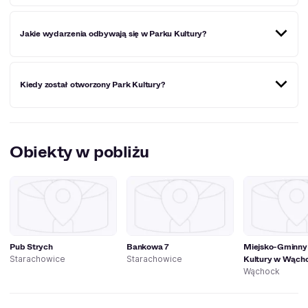
Park Kultury znajduje się w Starachowicach, przy ul.
Jakie wydarzenia odbywają się w Parku Kultury?
Radomskiej 21.
Odbywające się w Parku Kultury wydarzenia to przede
Kiedy został otworzony Park Kultury?
wszystkim festiwale, spektakle teatralne, koncerty,
wystawy artystyczne czy zajęcia dla dzieci i dorosłych.
Park Kultury w Starachowicach (dawniej Starachowickie
Centrum Kultury) został otworzony 28 listopada 1995
Obiekty w pobliżu
roku.
Pub Strych
Bankowa 7
Miejsko-Gminny
Kultury w Wąch
Starachowice
Starachowice
Wąchock