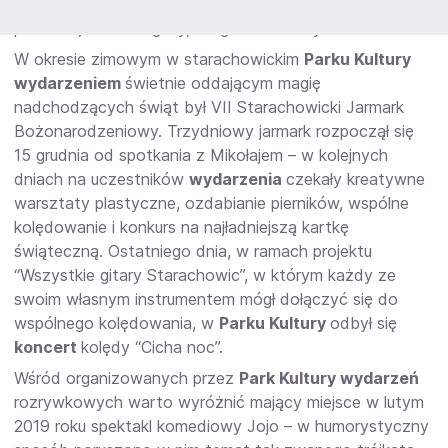
Orkiestry Sentymentalnej, która zaprezentowała
przedwojenne szlagiery, tanga i fokstroty.
W okresie zimowym w starachowickim
Parku Kultury
wydarzeniem
świetnie oddającym magię
nadchodzących świąt był VII Starachowicki Jarmark
Bożonarodzeniowy. Trzydniowy jarmark rozpoczął się
15 grudnia od spotkania z Mikołajem – w kolejnych
dniach na uczestników
wydarzenia
czekały kreatywne
warsztaty plastyczne, ozdabianie pierników, wspólne
kolędowanie i konkurs na najładniejszą kartkę
świąteczną. Ostatniego dnia, w ramach projektu
“Wszystkie gitary Starachowic”, w którym każdy ze
swoim własnym instrumentem mógł dołączyć się do
wspólnego kolędowania, w
Parku Kultury
odbył się
koncert
kolędy “Cicha noc”.
Wśród organizowanych przez
Park Kultury wydarzeń
rozrywkowych warto wyróżnić mający miejsce w lutym
2019 roku spektakl komediowy Jojo – w humorystyczny