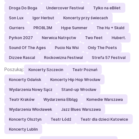
Droga Do Boga
Undercover Festival
Tylko na eBilet
Son Lux
Igor Herbut
Koncerty przy świecach
Gurriers
PRO8L3M
Hype Summer
The Hu + Skald
Pyrkon 2027
Nerwica Natręctw
Two Feet
Hubert.
Sound Of The Ages
Pucio Na Wsi
Only The Poets
Dizzee Rascal
Rockowizna Festiwal
Strefa 57 Festival
Poszukaj:
Koncerty Szczecin
Teatr Poznań
Koncerty Gdańsk
Koncerty Hip Hop Wrocław
Wydarzenia Nowy Sącz
Stand-up Wrocław
Teatr Kraków
Wydarzenia Elbląg
Komedie Warszawa
Wydarzenia Włocławek
Jazz Blues Warszawa
Koncerty Olsztyn
Teatr Łódź
Teatr dla dzieci Katowice
Koncerty Lublin