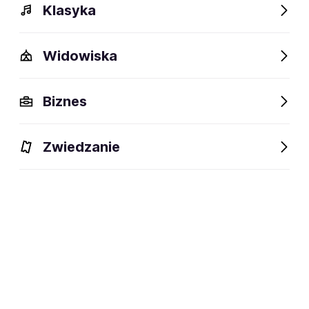
Klasyka
Widowiska
Biznes
Wydarzenia
Bilety
Opis
FAQ
Obiekty w pobliż
Zwiedzanie
Wydarzenia
Aktualne
Wybrane dla Ciebie
Niedostępne w tym obiekcie