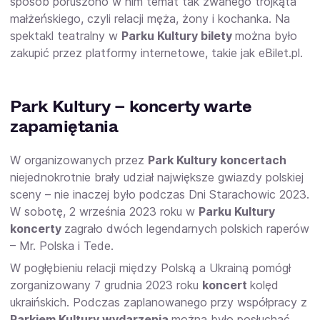
sposób poruszono w nim temat tak zwanego trójkąta
małżeńskiego, czyli relacji męża, żony i kochanka. Na
spektakl teatralny w
Parku Kultury bilety
można było
zakupić przez platformy internetowe, takie jak eBilet.pl.
Park Kultury – koncerty warte
zapamiętania
W organizowanych przez
Park Kultury koncertach
niejednokrotnie brały udział największe gwiazdy polskiej
sceny – nie inaczej było podczas Dni Starachowic 2023.
W sobotę, 2 września 2023 roku w
Parku Kultury
koncerty
zagrało dwóch legendarnych polskich raperów
– Mr. Polska i Tede.
W pogłębieniu relacji między Polską a Ukrainą pomógł
zorganizowany 7 grudnia 2023 roku
koncert
kolęd
ukraińskich. Podczas zaplanowanego przy współpracy z
Parkiem Kultury wydarzenia
można było posłuchać