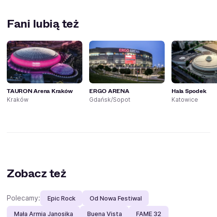
Fani lubią też
TAURON Arena Kraków
ERGO ARENA
Hala Spodek
Kraków
Gdańsk/Sopot
Katowice
Zobacz też
Polecamy:
Epic Rock
Od Nowa Festiwal
Mała Armia Janosika
Buena Vista
FAME 32