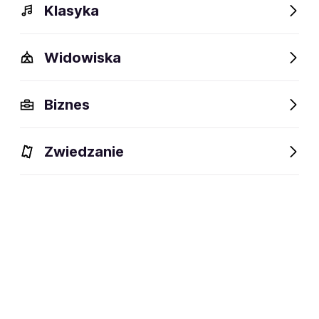
Klasyka
Widowiska
Szczegóły
Opis
Wydarzenia
Fani lubią też
Biznes
Szczegóły
Zwiedzanie
Vancouver, British Columbia, Kanada
miejsce powstania:
Zespół Celtic punk / folk punk
dyscyplina:
social media:
Zapisz się na