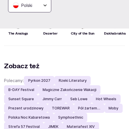
Polski
The Analogs
Dezerter
City of the Sun
Dakhabrakha
Zobacz też
Polecamy:
Pyrkon 2027
Rzeki Literatury
B-DAY Festival
Magiczne Zakończenie Wakacji
Sunset Square
Jimmy Carr
Seb Lowe
Hot Wheels
Prezent urodzinowy
TOREWAR
Pół żartem…
Moby
Polska Noc Kabaretowa
Symphoethnic
Strefa 57 Festival
JIMEK
Materiafest XIV