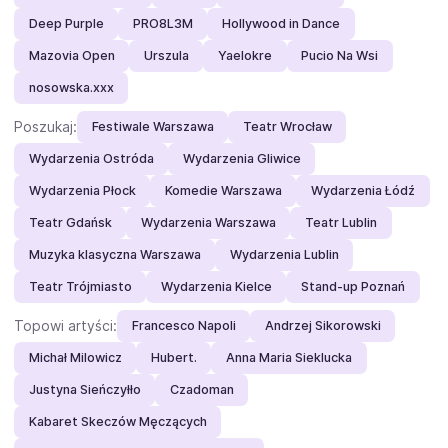
Deep Purple
PRO8L3M
Hollywood in Dance
Mazovia Open
Urszula
Yaelokre
Pucio Na Wsi
nosowska.xxx
Poszukaj:
Festiwale Warszawa
Teatr Wrocław
Wydarzenia Ostróda
Wydarzenia Gliwice
Wydarzenia Płock
Komedie Warszawa
Wydarzenia Łódź
Teatr Gdańsk
Wydarzenia Warszawa
Teatr Lublin
Muzyka klasyczna Warszawa
Wydarzenia Lublin
Teatr Trójmiasto
Wydarzenia Kielce
Stand-up Poznań
Topowi artyści:
Francesco Napoli
Andrzej Sikorowski
Michał Milowicz
Hubert.
Anna Maria Sieklucka
Justyna Sieńczyłło
Czadoman
Kabaret Skeczów Męczących