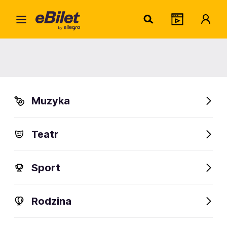
The R
Home
Artysta
The Real McKenzies
The Real McKenzies
Muzyka
Sprawdź wydarzenia
Teatr
FanAlert
Sport
Rodzina